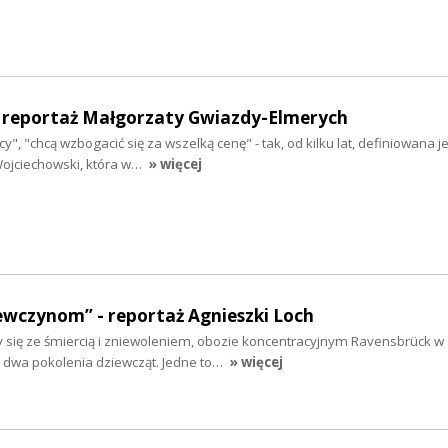
 - reportaż Małgorzaty Gwiazdy-Elmerych
y", "chcą wzbogacić się za wszelką cenę" - tak, od kilku lat, definiowana j
ojciechowski, która w…
» więcej
ewczynom” - reportaż Agnieszki Loch
y się ze śmiercią i zniewoleniem, obozie koncentracyjnym Ravensbrück w
ę dwa pokolenia dziewcząt. Jedne to…
» więcej