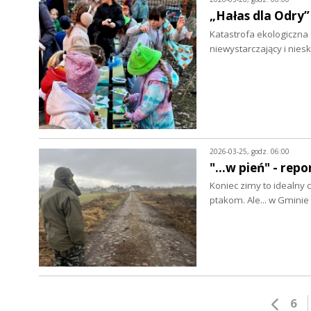
„Hałas dla Odry”
Katastrofa ekologiczna
niewystarczający i nies
2026-03-25, godz. 06:00
"...w pień" - re
Koniec zimy to idealny 
ptakom. Ale... w Gmin
6