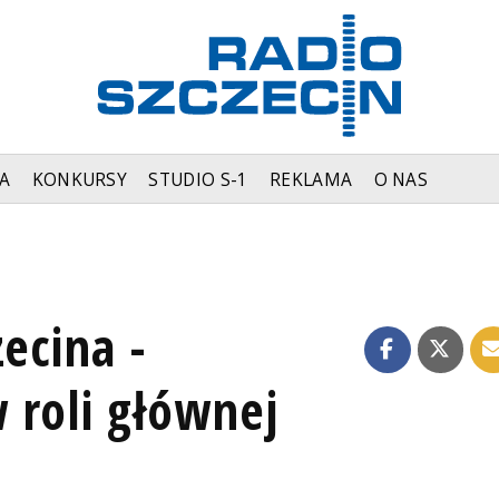
A
KONKURSY
STUDIO S-1
REKLAMA
O NAS
ecina -
 roli głównej