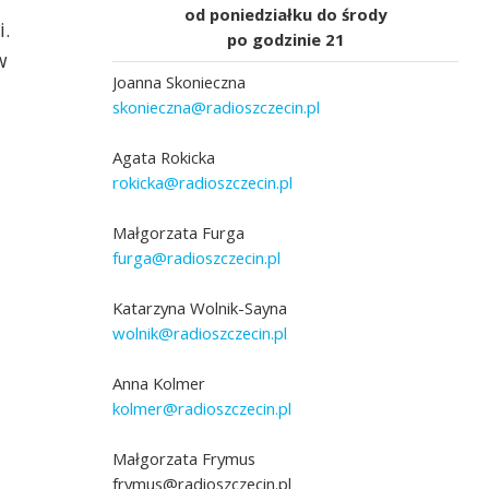
od poniedziałku do środy
i.
po godzinie 21
w
Joanna Skonieczna
skonieczna@radioszczecin.pl
Agata Rokicka
rokicka@radioszczecin.pl
Małgorzata Furga
furga@radioszczecin.pl
Katarzyna Wolnik-Sayna
wolnik@radioszczecin.pl
Anna Kolmer
kolmer@radioszczecin.pl
Małgorzata Frymus
frymus@radioszczecin.pl