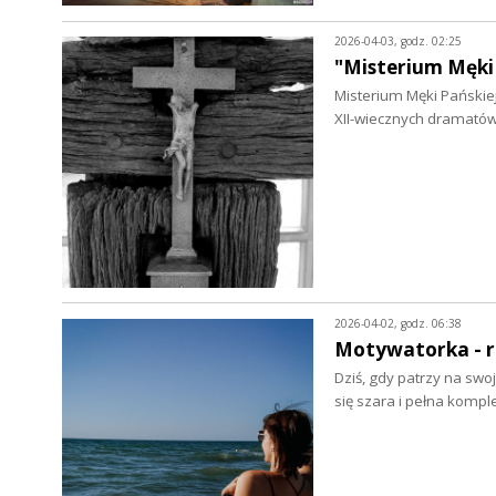
2026-04-03, godz. 02:25
"Misterium Męki 
Misterium Męki Pańskiej 
XII-wiecznych dramatów 
2026-04-02, godz. 06:38
Motywatorka - r
Dziś, gdy patrzy na swo
się szara i pełna kom