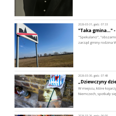
2026-03-31, godz. 07:33
"Taka gmina..."
"Spekulanci", "obszarnic
zarząd gminy rodzina W
2026-03-30, godz. 07:48
„Dziewczyny dzi
W miejscu, które kojarz
Niemczech, spotkały si
2026-03-26, godz. 06:00