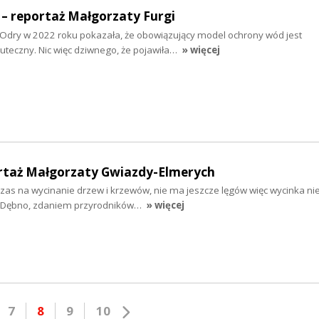
 – reportaż Małgorzaty Furgi
 Odry w 2022 roku pokazała, że obowiązujący model ochrony wód jest
kuteczny. Nic więc dziwnego, że pojawiła…
» więcej
portaż Małgorzaty Gwiazdy-Elmerych
czas na wycinanie drzew i krzewów, nie ma jeszcze lęgów więc wycinka ni
ie Dębno, zdaniem przyrodników…
» więcej
7
8
9
10