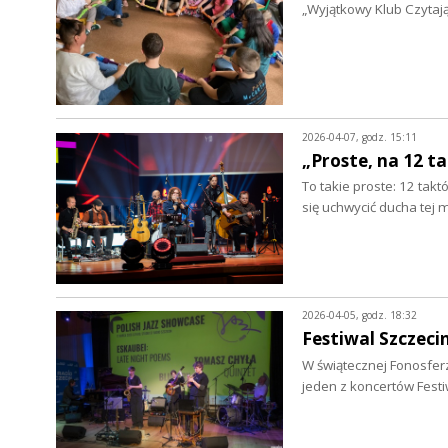
„Wyjątkowy Klub Czytaj
2026-04-07, godz. 15:11
„Proste, na 12 t
To takie proste: 12 tak
się uchwycić ducha tej 
2026-04-05, godz. 18:32
Festiwal Szczeci
W świątecznej Fonosferz
jeden z koncertów Fest