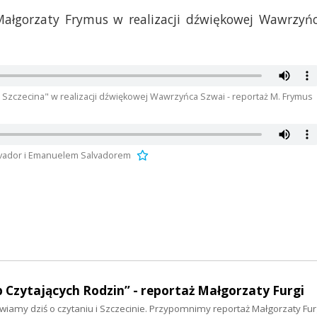
ałgorzaty Frymus w realizacji dźwiękowej Wawrzyń
 Szczecina" w realizacji dźwiękowej Wawrzyńca Szwai - reportaż M. Frymus
lvador i Emanuelem Salvadorem
Czytających Rodzin” - reportaż Małgorzaty Furgi
amy dziś o czytaniu i Szczecinie. Przypomnimy reportaż Małgorzaty Fur