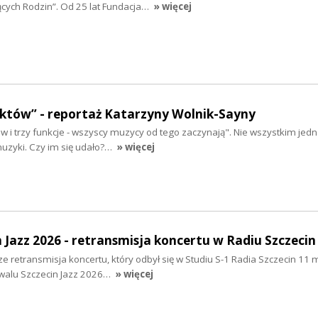
ących Rodzin”. Od 25 lat Fundacja…
» więcej
aktów” - reportaż Katarzyny Wolnik-Sayny
tów i trzy funkcje - wszyscy muzycy od tego zaczynają". Nie wszystkim jed
muzyki. Czy im się udało?…
» więcej
n Jazz 2026 - retransmisja koncertu w Radiu Szczecin
e retransmisja koncertu, który odbył się w Studiu S-1 Radia Szczecin 11 
iwalu Szczecin Jazz 2026…
» więcej