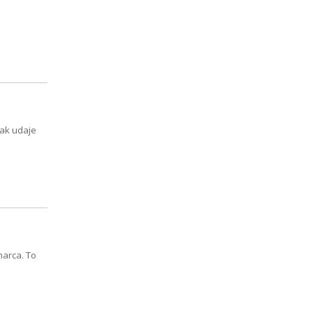
nak udaje
marca. To