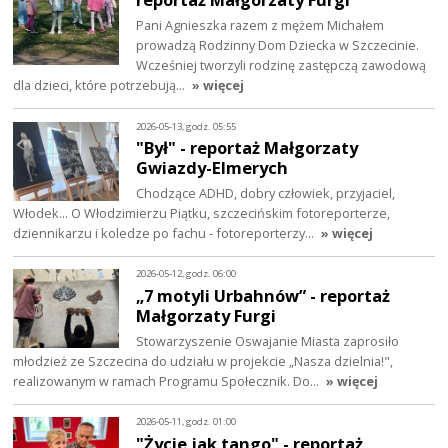
Pani Agnieszka razem z mężem Michałem
prowadzą Rodzinny Dom Dziecka w Szczecinie.
Wcześniej tworzyli rodzinę zastępczą zawodową
dla dzieci, które potrzebują…
» więcej
2026-05-13, godz. 05:55
"Był" - reportaż Małgorzaty
Gwiazdy-Elmerych
Chodzące ADHD, dobry człowiek, przyjaciel,
Włodek... O Włodzimierzu Piątku, szczecińskim fotoreporterze,
dziennikarzu i koledze po fachu - fotoreporterzy…
» więcej
2026-05-12, godz. 06:00
„7 motyli Urbahnów” - reportaż
Małgorzaty Furgi
Stowarzyszenie Oswajanie Miasta zaprosiło
młodzież ze Szczecina do udziału w projekcie „Nasza dzielnia!",
realizowanym w ramach Programu Społecznik. Do…
» więcej
2026-05-11, godz. 01:00
"Życie jak tango" - reportaż