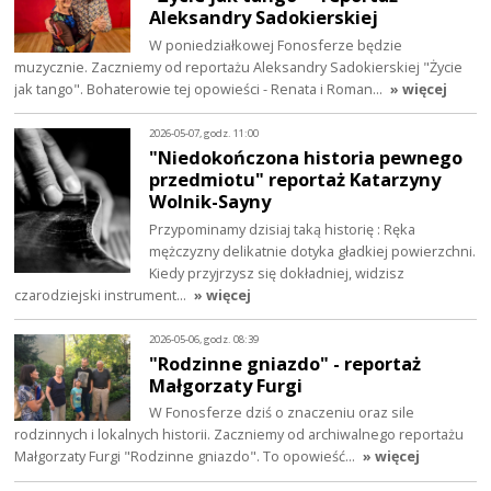
Aleksandry Sadokierskiej
W poniedziałkowej Fonosferze będzie
muzycznie. Zaczniemy od reportażu Aleksandry Sadokierskiej "Życie
jak tango". Bohaterowie tej opowieści - Renata i Roman…
» więcej
2026-05-07, godz. 11:00
"Niedokończona historia pewnego
przedmiotu" reportaż Katarzyny
Wolnik-Sayny
Przypominamy dzisiaj taką historię : Ręka
mężczyzny delikatnie dotyka gładkiej powierzchni.
Kiedy przyjrzysz się dokładniej, widzisz
czarodziejski instrument…
» więcej
2026-05-06, godz. 08:39
"Rodzinne gniazdo" - reportaż
Małgorzaty Furgi
W Fonosferze dziś o znaczeniu oraz sile
rodzinnych i lokalnych historii. Zaczniemy od archiwalnego reportażu
Małgorzaty Furgi "Rodzinne gniazdo". To opowieść…
» więcej