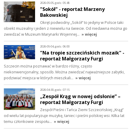
2026-05-05, godz. 05:48
"Sokół" - reportaż Marzeny
Bakowskiej
Okręt podwodny „Sokół” to jedyny w Polsce taki
obiekt muzealny i jeden z niewielu na świecie. Od niedawna można go
zwiedzać w Muzeum Marynarki Wojennej…
» więcej
2026-05-04, godz. 06:00
"Na tropie szczecińskich mozaik" -
reportaż Małgorzaty Furgi
Szczecin można poznawać w bardzo różny, często
niekonwencjonalny, sposób. Można zwiedzać najważniejsze zabytki,
podziwiać miejsca w których mieszkali…
» więcej
2026-04-30, godz. 07:15
„Zespół Krąg w nowej odsłonie” –
reportaż Małgorzaty Furgi
Zespół Pieśni i Tańca Ziemi Szczecińskiej „Krąg”
od wielu lat popularyzuje muzykę, taniec i pieśni polskiej wsi. Kilka lat
temu członkowie zespołu…
» więcej