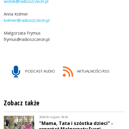
wolnik@radioszczecin.pl
Anna Kolmer
kolmer@radioszczecin.pl
Małgorzata Frymus
frymus@radioszczecin.pl
PODCAST AUDIO
AKTUALNOŚCI RSS
Zobacz także
2026-05-14, godz. 06:00
"Mama, Tata i szóstka dzieci" -
reportaż Małgorzaty Furgi