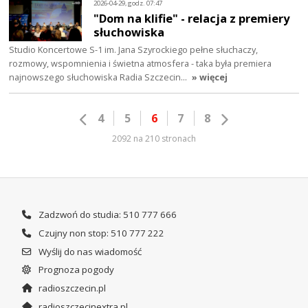
2026-04-29, godz. 07:47
"Dom na klifie" - relacja z premiery
słuchowiska
Studio Koncertowe S-1 im. Jana Szyrockiego pełne słuchaczy,
rozmowy, wspomnienia i świetna atmosfera - taka była premiera
najnowszego słuchowiska Radia Szczecin…
» więcej
4
5
6
7
8
2092 na 210 stronach
Zadzwoń do studia: 510 777 666
Czujny non stop: 510 777 222
Wyślij do nas wiadomość
Prognoza pogody
radioszczecin.pl
radioszczecinextra.pl