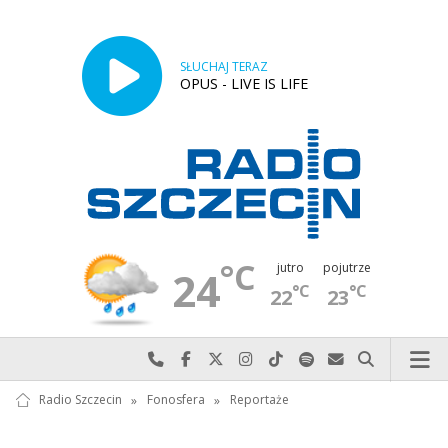
SŁUCHAJ TERAZ
OPUS - LIVE IS LIFE
°C
jutro
pojutrze
24
°C
°C
22
23
Najlepiej po prostu do nas zadzwoń
Odwiedź nas na Facebook-u
Odwiedź nas na X
Odwiedź nas na Instagram-ie
Odwiedź nas na TikTok-u
Szukaj nas na Spotify
Wyślij do nas w
Szukaj
Radio Szczecin
»
Fonosfera
»
Reportaże