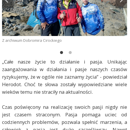
Z
Z archiwum Dobromira Cirockiego
„Całe nasze życie to działanie i pasja. Unikając
zaangażowania w działania i pasje naszych czasów
ryzykujemy, że w ogóle nie zaznamy życia” - powiedział
Herodot. Choć te słowa zostały wypowiedziane wiele
wieków temu nie straciły na aktualności.
Czas poświęcony na realizację swoich pasji nigdy nie
jest czasem straconym. Pasja pomaga uciec od
codziennych problemów, pozwala spełnić marzenia, a
człowiek z pasją jest dużo szczęśliwszy. Nawet