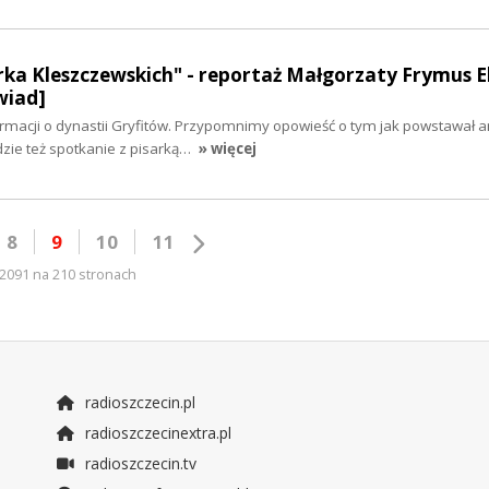
ka Kleszczewskich" - reportaż Małgorzaty Frymus E
wiad]
rmacji o dynastii Gryfitów. Przypomnimy opowieść o tym jak powstawał
dzie też spotkanie z pisarką…
» więcej
8
9
10
11
2091 na 210 stronach
radioszczecin.pl
radioszczecinextra.pl
radioszczecin.tv