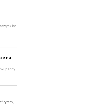
oczątek lat
cie na
nki Joanny
eficytami,