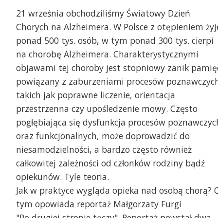
21 września obchodziliśmy Światowy Dzień
Chorych na Alzheimera. W Polsce z otępieniem żyj
ponad 500 tys. osób, w tym ponad 300 tys. cierpi
na chorobę Alzheimera. Charakterystycznymi
objawami tej choroby jest stopniowy zanik pamię
powiązany z zaburzeniami procesów poznawczych
takich jak poprawne liczenie, orientacja
"Po drugiej stronie tęc
przestrzenna czy upośledzenie mowy. Często
Furgi
pogłębiająca się dysfunkcja procesów poznawczyc
t. Joanna Skonieczna
oraz funkcjonalnych, może doprowadzić do
niesamodzielności, a bardzo często również
całkowitej zależności od członków rodziny bądź
opiekunów. Tyle teoria.
Jak w praktyce wygląda opieka nad osobą chorą? 
tym opowiada reportaż Małgorzaty Furgi
"Po drugiej stronie tęczy". Reportaż powstał dwa