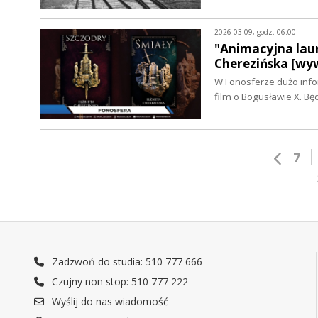
2026-03-09, godz. 06:00
"Animacyjna laur
Cherezińska [wy
W Fonosferze dużo info
film o Bogusławie X. Bę
7
Zadzwoń do studia: 510 777 666
Czujny non stop: 510 777 222
Wyślij do nas wiadomość