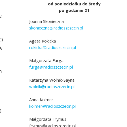
od poniedziałku do środy
po godzinie 21
e
Joanna Skonieczna
skonieczna@radioszczecin.pl
ci
Agata Rokicka
,
rokicka@radioszczecin.pl
zy" - reportaż Małgorzaty
Małgorzata Furga
furga@radioszczecin.pl
h
fot. Joanna Skonieczna
Katarzyna Wolnik-Sayna
wolnik@radioszczecin.pl
Anna Kolmer
kolmer@radioszczecin.pl
O
Małgorzata Frymus
frymus@radioszczecin.pl