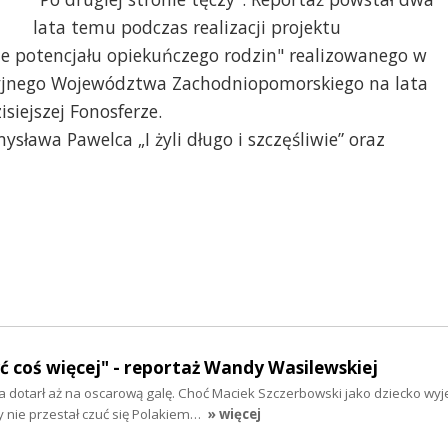
lata temu podczas realizacji projektu
 potencjału opiekuńczego rodzin" realizowanego w
jnego Województwa Zachodniopomorskiego na lata
iejszej Fonosferze.
ława Pawelca „I żyli długo i szczęśliwie” oraz
yć coś więcej" - reportaż Wandy Wasilewskiej
 dotarł aż na oscarową galę. Choć Maciek Szczerbowski jako dziecko wyj
y nie przestał czuć się Polakiem…
» więcej