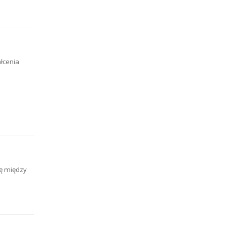
łcenia
ię między