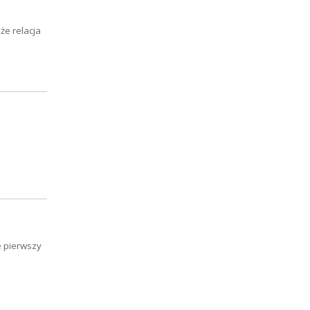
że relacja
u
e pierwszy