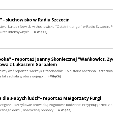
" - słuchowisko w Radiu Szczecin
stwo. Łukasz Nowicki w słuchowisku "Ostatni klangor" w Radiu Szczecin. P
 okres intensywnych…
» więcej
oka" - reportaż Joanny Skoniecznej "Wańkowicz. Ży
mowa z Łukaszem Garbalem
my dziś reportaż "Meksyk z facebooka". To historia rodzinna Szczecinia
le lat szukała grobu swojego…
» więcej
a dla słabych ludzi”- reportaż Małgorzaty Furgi
rzegorz Piszczykowie prowadzą Pogotowie Rodzinne. Przyjmują dzieci z d
piecznego domu, medycznej pomocy…
» więcej