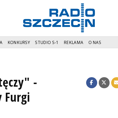
A
KONKURSY
STUDIO S-1
REKLAMA
O NAS
tęczy" -
 Furgi