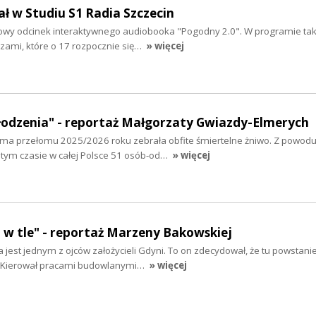
ał w Studiu S1 Radia Szczecin
łowy odcinek interaktywnego audiobooka "Pogodny 2.0". W programie tak
czami, które o 17 rozpocznie się…
» więcej
odzenia" - reportaż Małgorzaty Gwiazdy-Elmerych
 Zima przełomu 2025/2026 roku zebrała obfite śmiertelne żniwo. Z powod
tym czasie w całej Polsce 51 osób-od…
» więcej
 w tle" - reportaż Marzeny Bakowskiej
jest jednym z ojców założycieli Gdyni. To on zdecydował, że tu powstani
ej. Kierował pracami budowlanymi…
» więcej