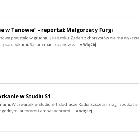
e w Tanowie" - reportaż Małgorzaty Furgi
nowa powstało w grudniu 2018 roku. Żaden z chórzystów nie ma wykszta
są samoukami. Są tam m.in.: uczniowie…
» więcej
otkanie w Studiu S1
nami. W czwartek w Studiu S-1 słuchacze Radia Szczecin mogli spotkać s
Pogodnym, autorami i ambasadorami…
» więcej