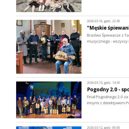
2026-03-16, godz. 22:40
"Męskie śpiewani
Bractwo Śpiewacze z Ta
muzycznego - wszyscy 
2026-03-13, godz. 14:30
Pogodny 2.0 - sp
Finał Pogodnego 2.0 za 
innymi z detektywem 
2026-03-12, godz. 06:00