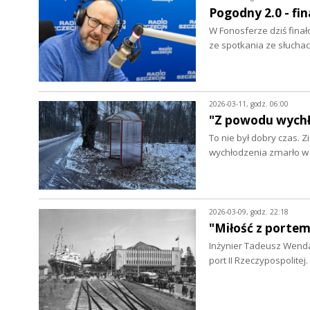
Pogodny 2.0 - fin
W Fonosferze dziś fina
ze spotkania ze słucha
2026-03-11, godz. 06:00
"Z powodu wychł
To nie był dobry czas.
wychłodzenia zmarło w 
2026-03-09, godz. 22:18
"Miłość z portem
Inżynier Tadeusz Wenda 
port II Rzeczypospolit