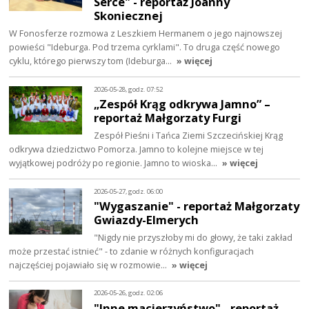
Serce" - reportaż Joanny
Skoniecznej
W Fonosferze rozmowa z Leszkiem Hermanem o jego najnowszej
powieści "Ideburga. Pod trzema cyrklami". To druga część nowego
cyklu, którego pierwszy tom (Ideburga…
» więcej
2026-05-28, godz. 07:52
„Zespół Krąg odkrywa Jamno” –
reportaż Małgorzaty Furgi
Zespół Pieśni i Tańca Ziemi Szczecińskiej Krąg
odkrywa dziedzictwo Pomorza. Jamno to kolejne miejsce w tej
wyjątkowej podróży po regionie. Jamno to wioska…
» więcej
2026-05-27, godz. 06:00
"Wygaszanie" - reportaż Małgorzaty
Gwiazdy-Elmerych
"Nigdy nie przyszłoby mi do głowy, że taki zakład
może przestać istnieć" - to zdanie w różnych konfiguracjach
najczęściej pojawiało się w rozmowie…
» więcej
2026-05-26, godz. 02:06
"Inne macierzyństwo" - reportaż