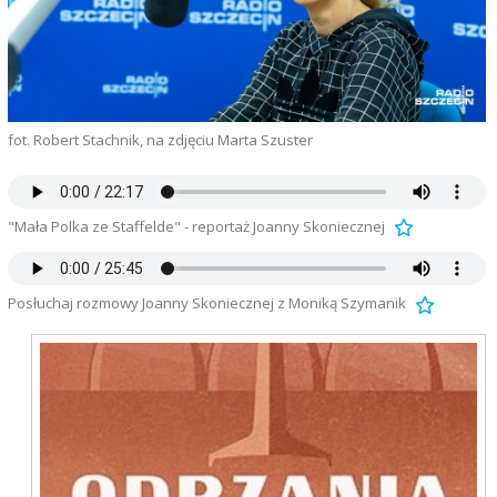
fot. Robert Stachnik, na zdjęciu Marta Szuster
"Mała Polka ze Staffelde" - reportaż Joanny Skoniecznej
Posłuchaj rozmowy Joanny Skoniecznej z Moniką Szymanik