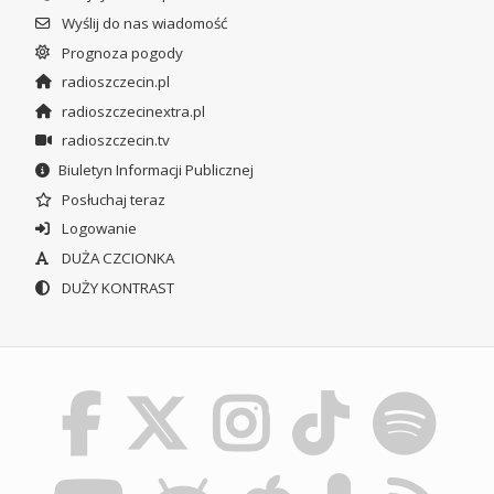
Wyślij do nas wiadomość
Prognoza pogody
radioszczecin.pl
radioszczecinextra.pl
radioszczecin.tv
Biuletyn Informacji Publicznej
Posłuchaj teraz
Logowanie
DUŻA CZCIONKA
DUŻY KONTRAST