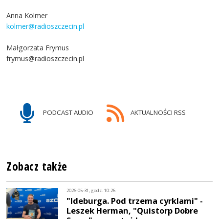
Anna Kolmer
kolmer@radioszczecin.pl
Małgorzata Frymus
frymus@radioszczecin.pl
PODCAST AUDIO
AKTUALNOŚCI RSS
Zobacz także
2026-05-31, godz. 10:26
"Ideburga. Pod trzema cyrklami" -
Leszek Herman, "Quistorp Dobre