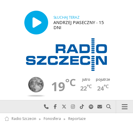
SŁUCHAJ TERAZ
ANDRZEJ PIASECZNY - 15
DNI
°C
jutro
pojutrze
19
°C
°C
22
24
Najlepiej po prostu do nas zadzwoń
Odwiedź nas na Facebook-u
Odwiedź nas na X
Odwiedź nas na Instagram-ie
Odwiedź nas na TikTok-u
Szukaj nas na Spotify
Wyślij do nas w
Szukaj
Radio Szczecin
»
Fonosfera
»
Reportaże