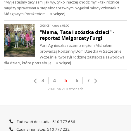
"My jesteśmy tacy sami jak wy, tylko inaczej chodzimy" - tak różnice
między sprawnymi a niepełnosprawnymi wyjaśnił młody człowiek z
Mózgowym Porażeniem…
» więcej
2026-05-14, godz. 06:00
"Mama, Tata i szóstka dzieci" -
reportaż Małgorzaty Furgi
Pani Agnieszka razem z mężem Michałem
prowadzą Rodzinny Dom Dziecka w Szczecinie.
Wcześniej tworzyli rodzinę zastępczą zawodową
dla dzieci, które potrzebują…
» więcej
3
4
5
6
7
2091 na 210 stronach
Zadzwoń do studia: 510 777 666
Czujny non stop: 510 777 222