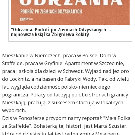
"Odrzania. Podróż po Ziemiach Odzyskanych" -
najnowsza książka Zbigniewa Rokity
Mieszkanie w Niemczech, praca w Polsce. Dom w
Staffelde, praca w Gryfinie. Apartament w Szczecinie,
praca i szkoła dla dzieci w Schwedt. Wyjazd nad jezioro
do Löcknitz, a na basen do Fabryki Wody. Tak, od wielu
lat, wygląda codzienność polsko-niemieckiego
pogranicza. Polacy od lat żyją po obu stronach granicy.
Mieszkają, pracują, z sukcesem startują w lokalnych
wyborach.
Dziś w Fonosferze przypominamy reportaż "Mała Polka
ze Staffelde". Bohaterką tej historii jest Marta Szuster,
która od dziesięciu lat jest radną gminy Mescherin.