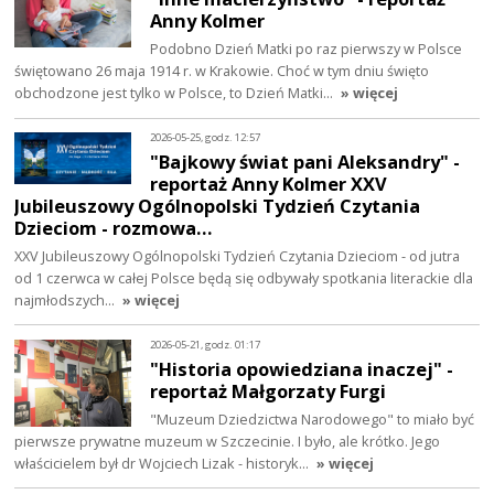
Anny Kolmer
Podobno Dzień Matki po raz pierwszy w Polsce
świętowano 26 maja 1914 r. w Krakowie. Choć w tym dniu święto
obchodzone jest tylko w Polsce, to Dzień Matki…
» więcej
2026-05-25, godz. 12:57
"Bajkowy świat pani Aleksandry" -
reportaż Anny Kolmer XXV
Jubileuszowy Ogólnopolski Tydzień Czytania
Dzieciom - rozmowa…
XXV Jubileuszowy Ogólnopolski Tydzień Czytania Dzieciom - od jutra
od 1 czerwca w całej Polsce będą się odbywały spotkania literackie dla
najmłodszych…
» więcej
2026-05-21, godz. 01:17
"Historia opowiedziana inaczej" -
reportaż Małgorzaty Furgi
"Muzeum Dziedzictwa Narodowego" to miało być
pierwsze prywatne muzeum w Szczecinie. I było, ale krótko. Jego
właścicielem był dr Wojciech Lizak - historyk…
» więcej