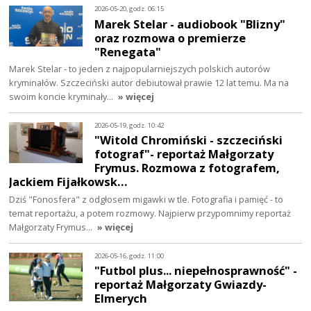
2026-05-20, godz. 06:15
Marek Stelar - audiobook "Blizny"
oraz rozmowa o premierze
"Renegata"
Marek Stelar - to jeden z najpopularniejszych polskich autorów
kryminałów. Szczeciński autor debiutował prawie 12 lat temu. Ma na
swoim koncie kryminały…
» więcej
2026-05-19, godz. 10:42
"Witold Chromiński - szczeciński
fotograf"- reportaż Małgorzaty
Frymus. Rozmowa z fotografem,
Jackiem Fijałkowsk…
Dziś "Fonosfera" z odgłosem migawki w tle. Fotografia i pamięć - to
temat reportażu, a potem rozmowy. Najpierw przypomnimy reportaż
Małgorzaty Frymus…
» więcej
2026-05-16, godz. 11:00
"Futbol plus... niepełnosprawność" -
reportaż Małgorzaty Gwiazdy-
Elmerych