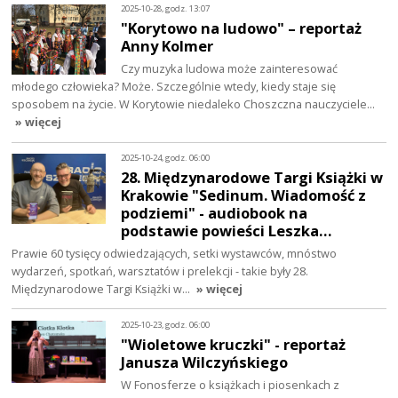
2025-10-28, godz. 13:07
"Korytowo na ludowo" – reportaż
Anny Kolmer
Czy muzyka ludowa może zainteresować
młodego człowieka? Może. Szczególnie wtedy, kiedy staje się
sposobem na życie. W Korytowie niedaleko Choszczna nauczyciele…
» więcej
2025-10-24, godz. 06:00
28. Międzynarodowe Targi Książki w
Krakowie "Sedinum. Wiadomość z
podziemi" - audiobook na
podstawie powieści Leszka…
Prawie 60 tysięcy odwiedzających, setki wystawców, mnóstwo
wydarzeń, spotkań, warsztatów i prelekcji - takie były 28.
Międzynarodowe Targi Książki w…
» więcej
2025-10-23, godz. 06:00
"Wioletowe kruczki" - reportaż
Janusza Wilczyńskiego
W Fonosferze o książkach i piosenkach z