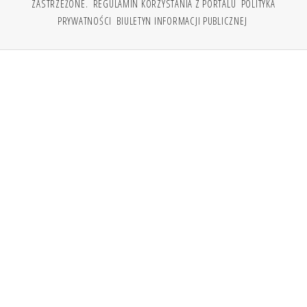
ZASTRZEŻONE.
REGULAMIN KORZYSTANIA Z PORTALU
POLITYKA
PRYWATNOŚCI
BIULETYN INFORMACJI PUBLICZNEJ