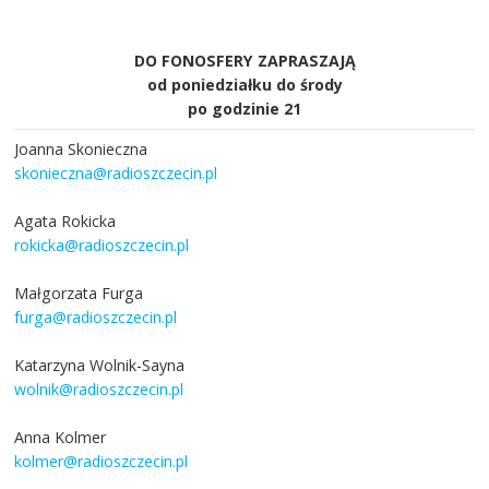
DO FONOSFERY ZAPRASZAJĄ
od poniedziałku do środy
po godzinie 21
Joanna Skonieczna
skonieczna@radioszczecin.pl
Agata Rokicka
rokicka@radioszczecin.pl
Małgorzata Furga
furga@radioszczecin.pl
Katarzyna Wolnik-Sayna
wolnik@radioszczecin.pl
Anna Kolmer
kolmer@radioszczecin.pl