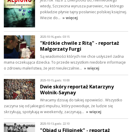
Jest rok 1829. Z Liverpoolu do, niemieckiego
wtedy, Szczecina wyrusza parowiec, na którego
pokładzie płynie tajny posłaniec polskiej księżnej.
Wiezie do…
» więcej
2025-10-16, godz. 03:15
"Krótkie chwile z Ritą" - reportaż
Małgorzaty Furgi
Są wiadomości których nie chce usłyszeń żadna
mama oczekująca dziecka. To przede wszystkim niedobre informacje
o zdrowiu maleństwa, że jest nieuleczalnie…
» więcej
2025-10-15, godz. 10:00
Dwie skóry reportaż Katarzyny
Wolnik-Saynay
Wracamy dzisiaj do takiej opowieści . Wszystko
zaczyna się od jakiegoś impulsu, który powoduje, że ludzie się
skrzykują, spotykają w weekendy, zaczynają…
» więcej
2025-10-13, godz. 22:10
"Obiad u Filipinek" - reportaż