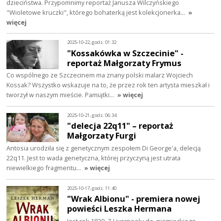
dzieciństwa. Przypomnimy reportaż Janusza Wilczyńskiego
"Wioletowe kruczki", którego bohaterką jest kolekcjonerka…
»
więcej
2025-10-22, godz. 01:32
"Kossakówka w Szczecinie" -
reportaż Małgorzaty Frymus
Co wspólnego ze Szczecinem ma znany polski malarz Wojciech
Kossak? Wszystko wskazuje na to, że przez rok ten artysta mieszkał i
tworzył w naszym mieście. Pamiątki…
» więcej
2025-10-21, godz. 06:34
"delecja 22q11" – reportaż
Małgorzaty Furgi
Antosia urodziła się z genetycznym zespołem Di George'a, delecją
22q11. Jest to wada genetyczna, której przyczyną jest utrata
niewielkiego fragmentu…
» więcej
2025-10-17, godz. 11:40
"Wrak Albionu" - premiera nowej
powieści Leszka Hermana