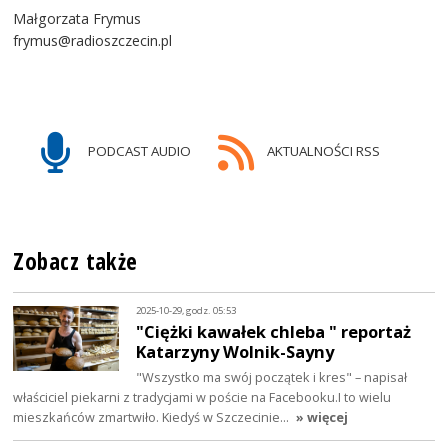
Małgorzata Frymus
frymus@radioszczecin.pl
PODCAST AUDIO
AKTUALNOŚCI RSS
Zobacz także
2025-10-29, godz. 05:53
"Ciężki kawałek chleba " reportaż
Katarzyny Wolnik-Sayny
"Wszystko ma swój początek i kres" – napisał
właściciel piekarni z tradycjami w poście na Facebooku.I to wielu
mieszkańców zmartwiło. Kiedyś w Szczecinie…
» więcej