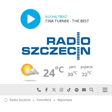
SŁUCHAJ TERAZ
TINA TURNER - THE BEST
°C
jutro
pojutrze
24
°C
°C
30
32
Najlepiej po prostu do nas zadzwoń
Odwiedź nas na Facebook-u
Odwiedź nas na X
Odwiedź nas na Instagram-ie
Odwiedź nas na TikTok-u
Szukaj nas na Spotify
Wyślij do nas w
Szukaj
Radio Szczecin
»
Fonosfera
»
Reportaże