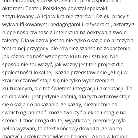
Intelektualną, Koło w Szczecinie, przy współpracy z
aktorami Teatru Polskiego powstał spektakl
zatytułowany „Alicja w krainie czarów". Dzięki pracy z
wykwalifikowanymi pedagogami i reżyserami, aktorzy z
niepełnosprawnością intelektualną odkrywają swoje
talenty. Dla widzów jest to nie tylko okazja do przeżycia
teatralnej przygody, ale również szansa na zobaczenie,
jak różnorodność wzbogaca kulturę i sztukę. Nie
sposób nie zauważyć, jak ważny jest ten projekt dla
społeczności lokalnej. Każde przedstawienie „Alicji w
krainie czarów” staje się nie tylko wydarzeniem
kulturalnym, ale też świętem integracji i akceptacji. To,
co dla wielu jest jedynie baśnią, dla tych aktorów staje
się okazją do pokazania, że każdy, niezależnie od
swoich ograniczeń, może tworzyć piękno i magię na
scenie. I choć droga do tej wyjątkowej premiery była
pełna wyzwań, to efekt końcowy dowodzi, że warto
marzyć i przekraczać własne bariery. „Alicja w krainie