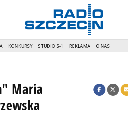
A
KONKURSY
STUDIO S-1
REKLAMA
O NAS
a" Maria
rzewska