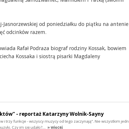
ej-Jasnorzewskiej od poniedziałku do piątku na antenie
pięć odcinków razem.
owiada Rafał Podraza biograf rodziny Kossak, bowiem
ciecha Kossaka i siostrą pisarki Magdaleny
aktów” - reportaż Katarzyny Wolnik-Sayny
tów i trzy funkcje - wszyscy muzycy od tego zaczynają". Nie wszystkim jed
muzyki. Czy im się udało?…
» więcej