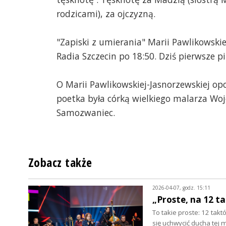
rodzicami), za ojczyzną.
"Zapiski z umierania" Marii Pawlikowski
Radia Szczecin po 18:50. Dziś pierwsze 
O Marii Pawlikowskiej-Jasnorzewskiej op
poetka była córką wielkiego malarza Woj
Samozwaniec.
Zobacz także
2026-04-07, godz. 15:11
„Proste, na 12 t
To takie proste: 12 tak
się uchwycić ducha tej 