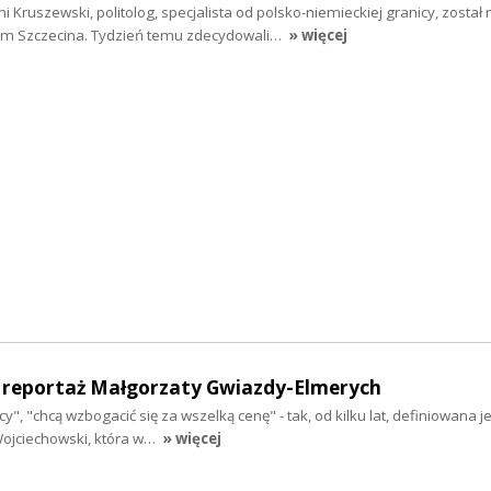
i Kruszewski, politolog, specjalista od polsko-niemieckiej granicy, zosta
 Szczecina. Tydzień temu zdecydowali…
» więcej
 - reportaż Małgorzaty Gwiazdy-Elmerych
y", "chcą wzbogacić się za wszelką cenę" - tak, od kilku lat, definiowana j
ojciechowski, która w…
» więcej