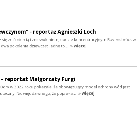
ewczynom” - reportaż Agnieszki Loch
y się ze śmiercią i zniewoleniem, obozie koncentracyjnym Ravensbrück w
ę dwa pokolenia dziewcząt. Jedne to…
» więcej
 – reportaż Małgorzaty Furgi
 Odry w 2022 roku pokazała, że obowiązujący model ochrony wód jest
kuteczny. Nic więc dziwnego, że pojawiła…
» więcej