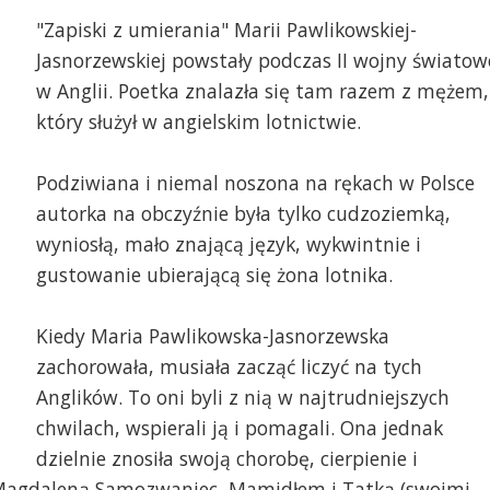
"Zapiski z umierania" Marii Pawlikowskiej-
Jasnorzewskiej powstały podczas II wojny światow
w Anglii. Poetka znalazła się tam razem z mężem,
który służył w angielskim lotnictwie.
Podziwiana i niemal noszona na rękach w Polsce
autorka na obczyźnie była tylko cudzoziemką,
wyniosłą, mało znającą język, wykwintnie i
gustowanie ubierającą się żona lotnika.
Kiedy Maria Pawlikowska-Jasnorzewska
zachorowała, musiała zacząć liczyć na tych
Anglików. To oni byli z nią w najtrudniejszych
chwilach, wspierali ją i pomagali. Ona jednak
dzielnie znosiła swoją chorobę, cierpienie i
ą Magdaleną Samozwaniec, Mamidłem i Tatką (swoimi