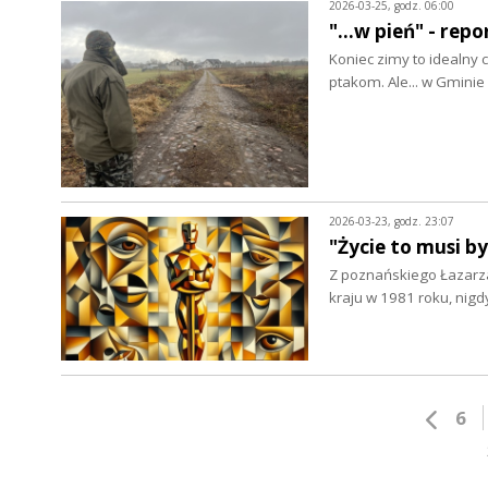
2026-03-25, godz. 06:00
"...w pień" - re
Koniec zimy to idealny 
ptakom. Ale... w Gmin
2026-03-23, godz. 23:07
"Życie to musi b
Z poznańskiego Łazarza
kraju w 1981 roku, nigd
6