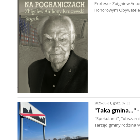
Profesor Zbigniew Anton
Honorowym Obywatelem
2026-03-31, godz. 07:33
"Taka gmina..."
"Spekulanci", "obszarnic
zarząd gminy rodzina W