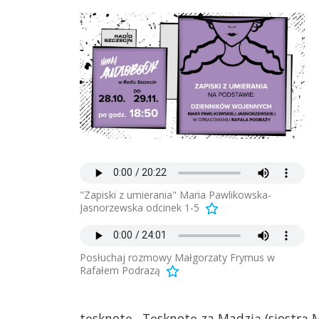
"Zapiski z umierania" Maria Pawlikowska-
Jasnorzewska odcinek 1-5
Posłuchaj rozmowy Małgorzaty Frymus w
Rafałem Podrazą
tęsknotę . Tęsknotę za Madzią (siostr