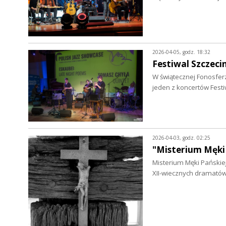
2026-04-05, godz. 18:32
Festiwal Szczeci
W świątecznej Fonosferz
jeden z koncertów Fest
2026-04-03, godz. 02:25
"Misterium Męki 
Misterium Męki Pańskiej 
XII-wiecznych dramatów 