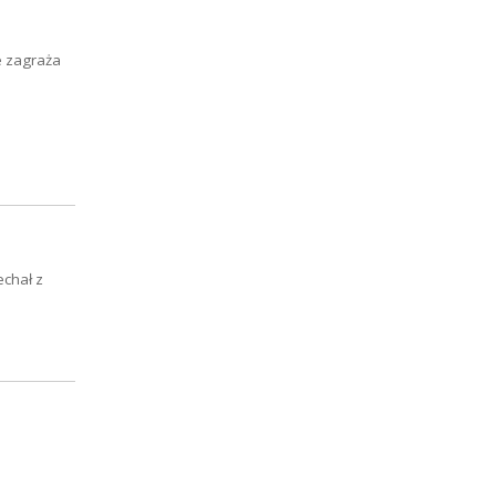
e zagraża
echał z