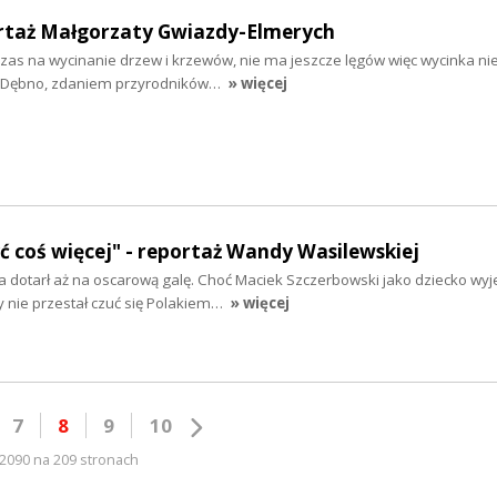
portaż Małgorzaty Gwiazdy-Elmerych
czas na wycinanie drzew i krzewów, nie ma jeszcze lęgów więc wycinka ni
ie Dębno, zdaniem przyrodników…
» więcej
yć coś więcej" - reportaż Wandy Wasilewskiej
 dotarł aż na oscarową galę. Choć Maciek Szczerbowski jako dziecko wyj
y nie przestał czuć się Polakiem…
» więcej
7
8
9
10
2090 na 209 stronach