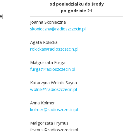
od poniedziałku do środy
po godzinie 21
ej
Joanna Skonieczna
skonieczna@radioszczecin.pl
Agata Rokicka
rokicka@radioszczecin.pl
Małgorzata Furga
furga@radioszczecin.pl
Katarzyna Wolnik-Sayna
wolnik@radioszczecin.pl
Anna Kolmer
kolmer@radioszczecin.pl
Małgorzata Frymus
frymus@radioszczecin.pl