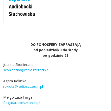
Audiobooki
Słuchowiska
DO FONOSFERY ZAPRASZAJĄ
od poniedziałku do środy
po godzinie 21
Joanna Skonieczna
skonieczna@radioszczecin.pl
Agata Rokicka
rokicka@radioszczecin.pl
Małgorzata Furga
furga@radioszczecin.pl