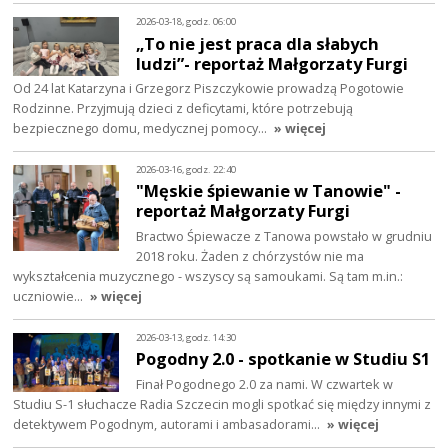
2026-03-18, godz. 06:00
„To nie jest praca dla słabych
ludzi”- reportaż Małgorzaty Furgi
Od 24 lat Katarzyna i Grzegorz Piszczykowie prowadzą Pogotowie
Rodzinne. Przyjmują dzieci z deficytami, które potrzebują
bezpiecznego domu, medycznej pomocy…
» więcej
2026-03-16, godz. 22:40
"Męskie śpiewanie w Tanowie" -
reportaż Małgorzaty Furgi
Bractwo Śpiewacze z Tanowa powstało w grudniu
2018 roku. Żaden z chórzystów nie ma
wykształcenia muzycznego - wszyscy są samoukami. Są tam m.in.:
uczniowie…
» więcej
2026-03-13, godz. 14:30
Pogodny 2.0 - spotkanie w Studiu S1
Finał Pogodnego 2.0 za nami. W czwartek w
Studiu S-1 słuchacze Radia Szczecin mogli spotkać się między innymi z
detektywem Pogodnym, autorami i ambasadorami…
» więcej