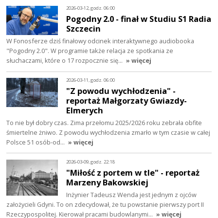
2026-03-12, godz. 06:00
Pogodny 2.0 - finał w Studiu S1 Radia
Szczecin
W Fonosferze dziś finałowy odcinek interaktywnego audiobooka
"Pogodny 2.0". W programie także relacja ze spotkania ze
słuchaczami, które o 17 rozpocznie się…
» więcej
2026-03-11, godz. 06:00
"Z powodu wychłodzenia" -
reportaż Małgorzaty Gwiazdy-
Elmerych
To nie był dobry czas. Zima przełomu 2025/2026 roku zebrała obfite
śmiertelne żniwo. Z powodu wychłodzenia zmarło w tym czasie w całej
Polsce 51 osób-od…
» więcej
2026-03-09, godz. 22:18
"Miłość z portem w tle" - reportaż
Marzeny Bakowskiej
Inżynier Tadeusz Wenda jest jednym z ojców
założycieli Gdyni. To on zdecydował, że tu powstanie pierwszy port II
Rzeczypospolitej. Kierował pracami budowlanymi…
» więcej