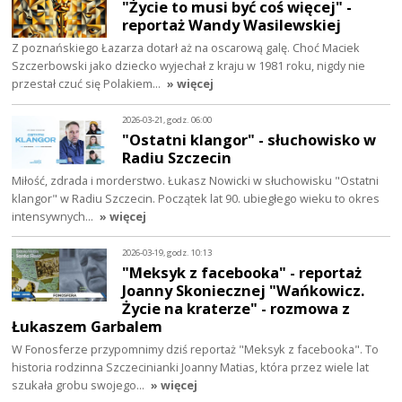
"Życie to musi być coś więcej" -
reportaż Wandy Wasilewskiej
Z poznańskiego Łazarza dotarł aż na oscarową galę. Choć Maciek
Szczerbowski jako dziecko wyjechał z kraju w 1981 roku, nigdy nie
przestał czuć się Polakiem…
» więcej
2026-03-21, godz. 06:00
"Ostatni klangor" - słuchowisko w
Radiu Szczecin
Miłość, zdrada i morderstwo. Łukasz Nowicki w słuchowisku "Ostatni
klangor" w Radiu Szczecin. Początek lat 90. ubiegłego wieku to okres
intensywnych…
» więcej
2026-03-19, godz. 10:13
"Meksyk z facebooka" - reportaż
Joanny Skoniecznej "Wańkowicz.
Życie na kraterze" - rozmowa z
Łukaszem Garbalem
W Fonosferze przypomnimy dziś reportaż "Meksyk z facebooka". To
historia rodzinna Szczecinianki Joanny Matias, która przez wiele lat
szukała grobu swojego…
» więcej