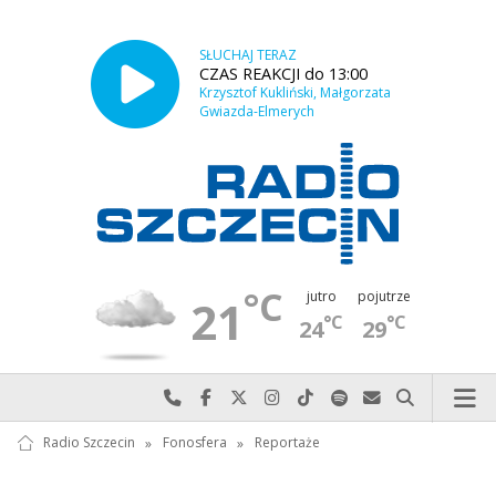
SŁUCHAJ TERAZ
CZAS REAKCJI do 13:00
Krzysztof Kukliński, Małgorzata
Gwiazda-Elmerych
°C
jutro
pojutrze
21
°C
°C
24
29
Najlepiej po prostu do nas zadzwoń
Odwiedź nas na Facebook-u
Odwiedź nas na X
Odwiedź nas na Instagram-ie
Odwiedź nas na TikTok-u
Szukaj nas na Spotify
Wyślij do nas w
Szukaj
Radio Szczecin
»
Fonosfera
»
Reportaże