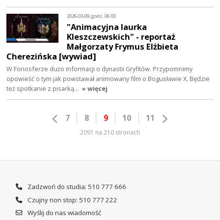
2026-03-09, godz. 06:00
"Animacyjna laurka
Kleszczewskich" - reportaż
Małgorzaty Frymus Elżbieta
Cherezińska [wywiad]
W Fonosferze dużo informacji o dynastii Gryfitów. Przypomnimy
opowieść o tym jak powstawał animowany film o Bogusławie X. Będzie
też spotkanie z pisarką…
» więcej
7
8
9
10
11
2091 na 210 stronach
Zadzwoń do studia: 510 777 666
Czujny non stop: 510 777 222
Wyślij do nas wiadomość