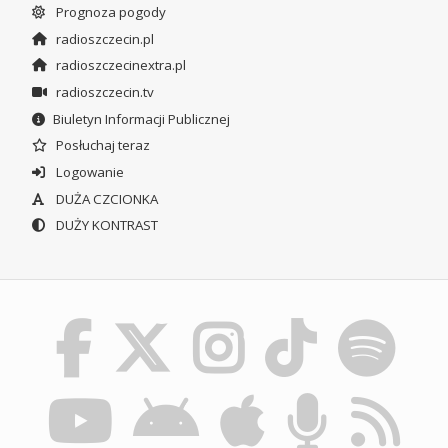
Prognoza pogody
radioszczecin.pl
radioszczecinextra.pl
radioszczecin.tv
Biuletyn Informacji Publicznej
Posłuchaj teraz
Logowanie
DUŻA CZCIONKA
DUŻY KONTRAST