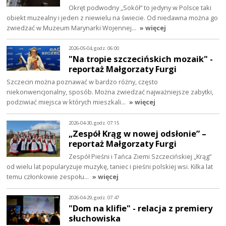
Okręt podwodny „Sokół” to jedyny w Polsce taki
obiekt muzealny i jeden z niewielu na świecie. Od niedawna można go
zwiedzać w Muzeum Marynarki Wojennej…
» więcej
2026-05-04, godz. 06:00
"Na tropie szczecińskich mozaik" -
reportaż Małgorzaty Furgi
Szczecin można poznawać w bardzo różny, często
niekonwencjonalny, sposób. Można zwiedzać najważniejsze zabytki,
podziwiać miejsca w których mieszkali…
» więcej
2026-04-30, godz. 07:15
„Zespół Krąg w nowej odsłonie” –
reportaż Małgorzaty Furgi
Zespół Pieśni i Tańca Ziemi Szczecińskiej „Krąg”
od wielu lat popularyzuje muzykę, taniec i pieśni polskiej wsi. Kilka lat
temu członkowie zespołu…
» więcej
2026-04-29, godz. 07:47
"Dom na klifie" - relacja z premiery
słuchowiska