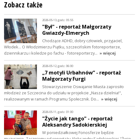
Zobacz także
2026-05-13, godz. 05:55
"Był" - reportaż Małgorzaty
Gwiazdy-Elmerych
Chodzące ADHD, dobry człowiek, przyjaciel,
Włodek... O Włodzimierzu Piątku, szczecińskim fotoreporterze,
dziennikarzu i koledze po fachu - fotoreporterzy…
» więcej
2026-05-12, godz. 06:00
„7 motyli Urbahnów” - reportaż
Małgorzaty Furgi
Stowarzyszenie Oswajanie Miasta zaprosiło
młodzież ze Szczecina do udziału w projekcie „Nasza dzielnia!",
realizowanym w ramach Programu Społecznik. Do…
» więcej
2026-05-11, godz. 01:00
"Życie jak tango" - reportaż
Aleksandry Sadokierskiej
W poniedziałkowej Fonosferze będzie
muzycznie. Zaczniemy od reportażu Aleksandry Sadokierskiej "Życie