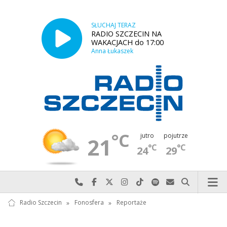
SŁUCHAJ TERAZ
RADIO SZCZECIN NA
WAKACJACH do 17:00
Anna Łukaszek
°C
jutro
pojutrze
21
°C
°C
24
29
Najlepiej po prostu do nas zadzwoń
Odwiedź nas na Facebook-u
Odwiedź nas na X
Odwiedź nas na Instagram-ie
Odwiedź nas na TikTok-u
Szukaj nas na Spotify
Wyślij do nas w
Szukaj
Radio Szczecin
»
Fonosfera
»
Reportaże