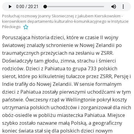
Posłuchaj rozmowy Joanny Skoniecznej z Jakubem Kiersikowskim -
kierownikiem departamentu kulturalno-komunikacyjnego w Instytucie
Pileckiego
Poruszająca historia dzieci, które w czasie II wojny
światowej znalazły schronienie w Nowej Zelandii po
traumatycznych przeżyciach na zesłaniu w ZSRR.
Doświadczyły tam głodu, zimna, strachu i śmierci
rodziców. Dzieci z Pahiatua to grupa 733 polskich
sierot, które po kilkuletniej tułaczce przez ZSRR, Persję i
Indie trafiły do Nowej Zelandii. W sensie formalnym
dzieci z Pahiatua zostały pierwszymi uchodźcami w tym
państwie. Ówczesny rząd w Wellingtonie pokrył koszty
utrzymania polskich uchodźców i zorganizował dla nich
obóz-osiedle w pobliżu miasteczka Pahiatua. Miejsce
szybko zostało nazwane małą Polską, a geograficzny
koniec świata stał się dla polskich dzieci nowym