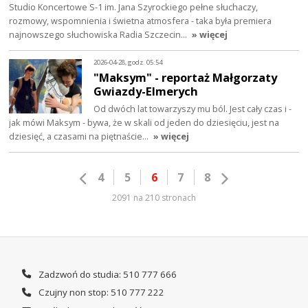
Studio Koncertowe S-1 im. Jana Szyrockiego pełne słuchaczy,
rozmowy, wspomnienia i świetna atmosfera - taka była premiera
najnowszego słuchowiska Radia Szczecin…
» więcej
2026-04-28, godz. 05:54
"Maksym" - reportaż Małgorzaty
Gwiazdy-Elmerych
Od dwóch lat towarzyszy mu ból. Jest cały czas i -
jak mówi Maksym - bywa, że w skali od jeden do dziesięciu, jest na
dziesięć, a czasami na piętnaście…
» więcej
4
5
6
7
8
2091 na 210 stronach
Zadzwoń do studia: 510 777 666
Czujny non stop: 510 777 222