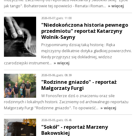
jak tango". Bohaterowie tej opowieści - Renata i Roman…
» więcej
2026-05-07, godz. 11:00
"Niedokończona historia pewnego
przedmiotu" reportaż Katarzyny
Wolnik-Sayny
Przypominamy dzisiaj taką historię : Ręka
mężczyzny delikatnie dotyka gładkiej powierzchni.
Kiedy przyjrzysz się dokładniej, widzisz
czarodziejski instrument…
» więcej
2026-05-06, godz. 08:39
"Rodzinne gniazdo" - reportaż
Małgorzaty Furgi
W Fonosferze dziś o znaczeniu oraz sile
rodzinnych i lokalnych historii. Zaczniemy od archiwalnego reportażu
Małgorzaty Furgi "Rodzinne gniazdo". To opowieść…
» więcej
2026-05-05, godz. 05:48
"Sokół" - reportaż Marzeny
Bakowskiej