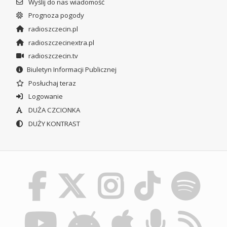
Wyślij do nas wiadomość
Prognoza pogody
radioszczecin.pl
radioszczecinextra.pl
radioszczecin.tv
Biuletyn Informacji Publicznej
Posłuchaj teraz
Logowanie
DUŻA CZCIONKA
DUŻY KONTRAST