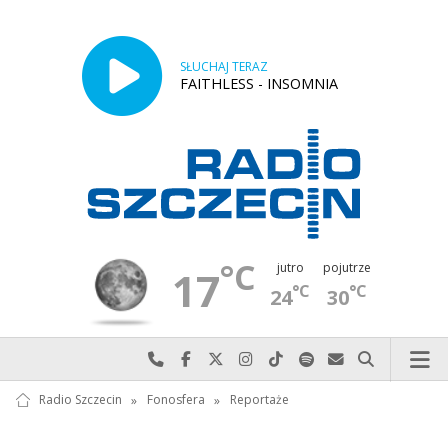
SŁUCHAJ TERAZ
FAITHLESS - INSOMNIA
°C
jutro
pojutrze
17
°C
°C
24
30
Najlepiej po prostu do nas zadzwoń
Odwiedź nas na Facebook-u
Odwiedź nas na X
Odwiedź nas na Instagram-ie
Odwiedź nas na TikTok-u
Szukaj nas na Spotify
Wyślij do nas w
Szukaj
Radio Szczecin
»
Fonosfera
»
Reportaże