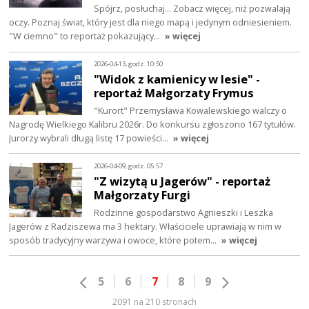
Spójrz, posłuchaj… Zobacz więcej, niż pozwalają
oczy. Poznaj świat, który jest dla niego mapą i jedynym odniesieniem.
"W ciemno" to reportaż pokazujący…
» więcej
2026-04-13, godz. 10:50
"Widok z kamienicy w lesie" -
reportaż Małgorzaty Frymus
"Kurort" Przemysława Kowalewskiego walczy o
Nagrodę Wielkiego Kalibru 2026r. Do konkursu zgłoszono 167 tytułów.
Jurorzy wybrali długą listę 17 powieści…
» więcej
2026-04-09, godz. 05:57
"Z wizytą u Jagerów" - reportaż
Małgorzaty Furgi
Rodzinne gospodarstwo Agnieszki i Leszka
Jagerów z Radziszewa ma 3 hektary. Właściciele uprawiają w nim w
sposób tradycyjny warzywa i owoce, które potem…
» więcej
5
6
7
8
9
2091 na 210 stronach