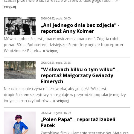
czekali przez wiele lat. I wreszcie w czerwcu ubiegłego roku…
»
więcej
2026-04-22, godz. 06:00
„Ani jednego dnia bez zdjęcia” -
reportaż Anny Kolmer
Mówił o sobie, że jest „spacerowiczem z aparatem”. Zdjęcia robił
ponad 60 lat. Bohaterem dzisiejszej Fonosfery będzie fotoreporter
Włodzimierz Piątek…
» więcej
2026-04-21, godz. 05:56
"W słowach kilku o tym wilku" -
reportaż Małgorzaty Gwiazdy-
Elmerych
Nie czai się, nie czyha na człowieka, aby go zjeść. Wilk jest
drapieżnikiem szczytowym i reguluje w przyrodzie populacje między
innymi saren czy bobrów…
» więcej
2026-04-19, godz. 18:29
„Polen Papa” – reportaż Izabeli
Patek
Żartobliwe filmiki i łamanie stereotypów. Mateusz