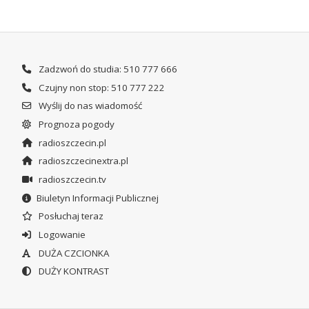
Zadzwoń do studia: 510 777 666
Czujny non stop: 510 777 222
Wyślij do nas wiadomość
Prognoza pogody
radioszczecin.pl
radioszczecinextra.pl
radioszczecin.tv
Biuletyn Informacji Publicznej
Posłuchaj teraz
Logowanie
DUŻA CZCIONKA
DUŻY KONTRAST