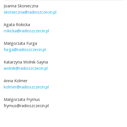
Joanna Skonieczna
skonieczna@radioszczecin.pl
Agata Rokicka
rokicka@radioszczecin.pl
Małgorzata Furga
furga@radioszczecin.pl
Katarzyna Wolnik-Sayna
wolnik@radioszczecin.pl
Anna Kolmer
kolmer@radioszczecin.pl
Małgorzata Frymus
frymus@radioszczecin.pl