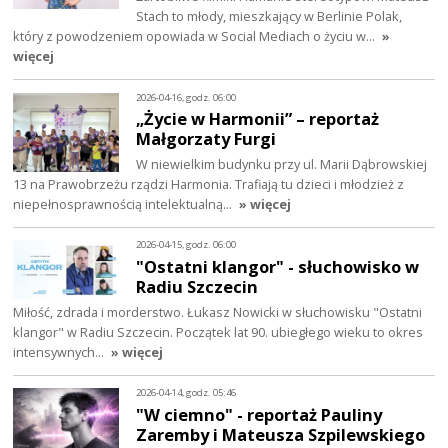
Stach to młody, mieszkający w Berlinie Polak,
który z powodzeniem opowiada w Social Mediach o życiu w…
»
więcej
2026-04-16, godz. 06:00
„Życie w Harmonii” – reportaż
Małgorzaty Furgi
W niewielkim budynku przy ul. Marii Dąbrowskiej
13 na Prawobrzeżu rządzi Harmonia. Trafiają tu dzieci i młodzież z
niepełnosprawnością intelektualną…
» więcej
2026-04-15, godz. 06:00
"Ostatni klangor" - słuchowisko w
Radiu Szczecin
Miłość, zdrada i morderstwo. Łukasz Nowicki w słuchowisku "Ostatni
klangor" w Radiu Szczecin. Początek lat 90. ubiegłego wieku to okres
intensywnych…
» więcej
2026-04-14, godz. 05:46
"W ciemno" - reportaż Pauliny
Zaremby i Mateusza Szpilewskiego