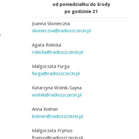
od poniedziałku do środy
po godzinie 21
Joanna Skonieczna
skonieczna@radioszczecin.pl
o
Agata Rokicka
rokicka@radioszczecin.pl
Małgorzata Furga
furga@radioszczecin.pl
Katarzyna Wolnik-Sayna
wolnik@radioszczecin.pl
Anna Kolmer
kolmer@radioszczecin.pl
Małgorzata Frymus
frymus@radioszczecin.pl