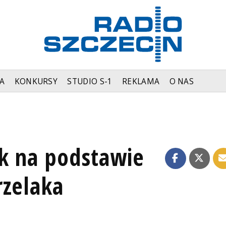
A
KONKURSY
STUDIO S-1
REKLAMA
O NAS
k na podstawie
rzelaka