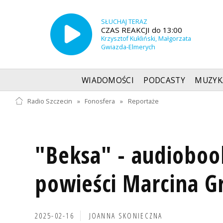
SŁUCHAJ TERAZ
CZAS REAKCJI do 13:00
Krzysztof Kukliński, Małgorzata
Gwiazda-Elmerych
WIADOMOŚCI
PODCASTY
MUZYK
Radio Szczecin
»
Fonosfera
»
Reportaże
"Beksa" - audioboo
powieści Marcina G
2025-02-16
JOANNA SKONIECZNA