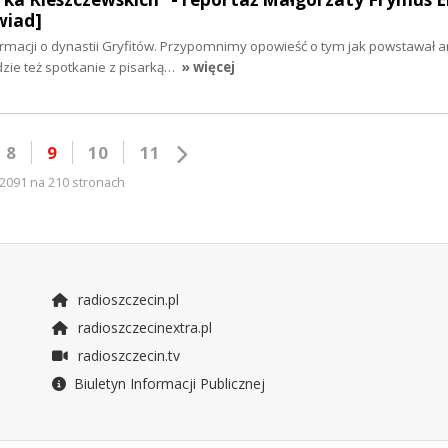
wiad]
rmacji o dynastii Gryfitów. Przypomnimy opowieść o tym jak powstawał
dzie też spotkanie z pisarką…
» więcej
8
9
10
11
2091 na 210 stronach
radioszczecin.pl
radioszczecinextra.pl
radioszczecin.tv
Biuletyn Informacji Publicznej