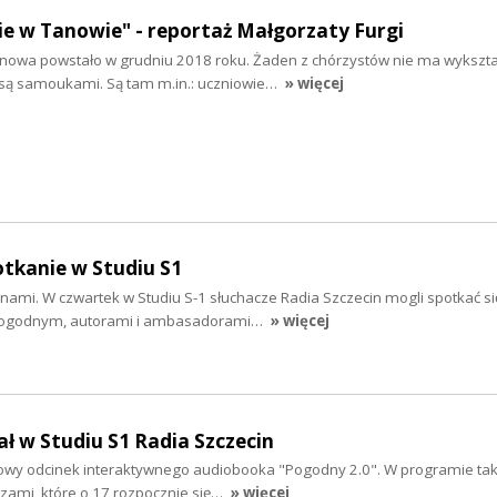
e w Tanowie" - reportaż Małgorzaty Furgi
nowa powstało w grudniu 2018 roku. Żaden z chórzystów nie ma wykszta
są samoukami. Są tam m.in.: uczniowie…
» więcej
otkanie w Studiu S1
nami. W czwartek w Studiu S-1 słuchacze Radia Szczecin mogli spotkać s
Pogodnym, autorami i ambasadorami…
» więcej
ał w Studiu S1 Radia Szczecin
łowy odcinek interaktywnego audiobooka "Pogodny 2.0". W programie tak
czami, które o 17 rozpocznie się…
» więcej