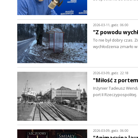
2026-03-11, godz. 06:00
"Z powodu wychł
To nie był dobry czas.
wychłodzenia zmarło w 
2026-03-09, godz. 22:18
"Miłość z portem
Inżynier Tadeusz Wenda 
port II Rzeczypospolit
2026-03-09, godz. 06:00
"Animacyjna laur