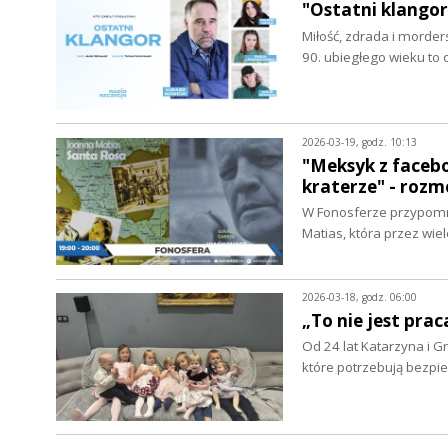
"Ostatni klangor
Miłość, zdrada i morder
90. ubiegłego wieku to
2026-03-19, godz. 10:13
"Meksyk z facebo
kraterze" - roz
W Fonosferze przypomni
Matias, która przez wie
2026-03-18, godz. 06:00
„To nie jest prac
Od 24 lat Katarzyna i G
które potrzebują bez