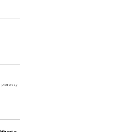
u
e pierwszy
lżbieta