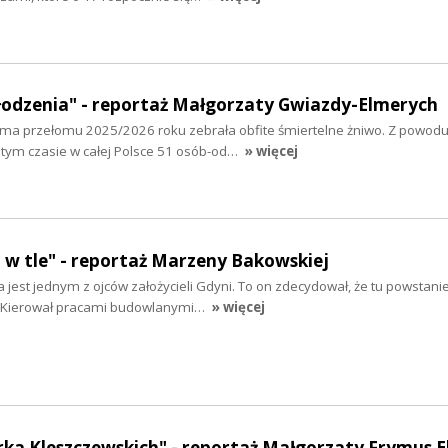
odzenia" - reportaż Małgorzaty Gwiazdy-Elmerych
 Zima przełomu 2025/2026 roku zebrała obfite śmiertelne żniwo. Z powod
tym czasie w całej Polsce 51 osób-od…
» więcej
 w tle" - reportaż Marzeny Bakowskiej
jest jednym z ojców założycieli Gdyni. To on zdecydował, że tu powstani
ej. Kierował pracami budowlanymi…
» więcej
ka Kleszczewskich" - reportaż Małgorzaty Frymus E