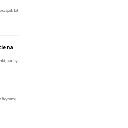
oczątek lat
cie na
nki Joanny
eficytami,