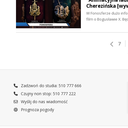
Cherezińska [wy
W Fonosferze dużo info
film o Bogusławie X. Bę
7
Zadzwoń do studia: 510 777 666
Czujny non stop: 510 777 222
Wyślij do nas wiadomość
Prognoza pogody