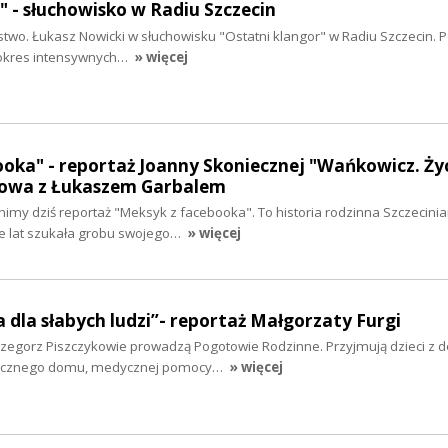
" - słuchowisko w Radiu Szczecin
stwo. Łukasz Nowicki w słuchowisku "Ostatni klangor" w Radiu Szczecin. P
 okres intensywnych…
» więcej
oka" - reportaż Joanny Skoniecznej "Wańkowicz. Ży
mowa z Łukaszem Garbalem
my dziś reportaż "Meksyk z facebooka". To historia rodzinna Szczecinia
le lat szukała grobu swojego…
» więcej
a dla słabych ludzi”- reportaż Małgorzaty Furgi
rzegorz Piszczykowie prowadzą Pogotowie Rodzinne. Przyjmują dzieci z d
piecznego domu, medycznej pomocy…
» więcej