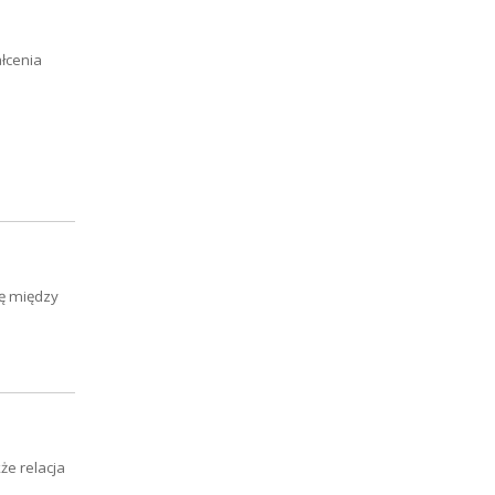
łcenia
ię między
że relacja