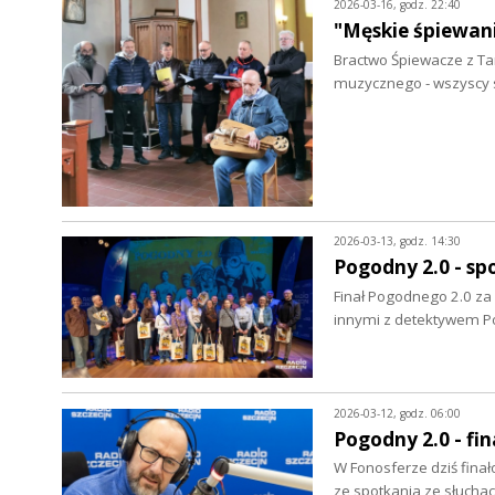
2026-03-16, godz. 22:40
"Męskie śpiewani
Bractwo Śpiewacze z Ta
muzycznego - wszyscy 
2026-03-13, godz. 14:30
Pogodny 2.0 - sp
Finał Pogodnego 2.0 za 
innymi z detektywem 
2026-03-12, godz. 06:00
Pogodny 2.0 - fin
W Fonosferze dziś fina
ze spotkania ze słucha