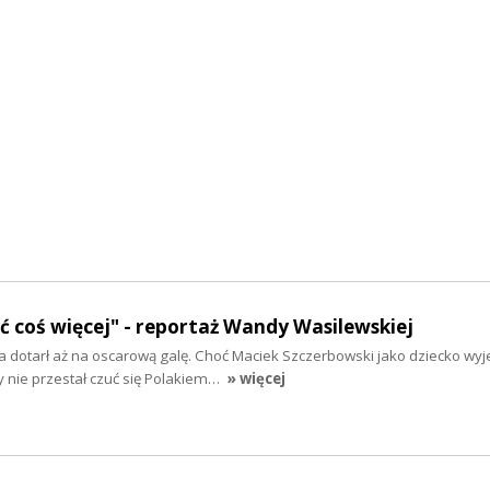
yć coś więcej" - reportaż Wandy Wasilewskiej
 dotarł aż na oscarową galę. Choć Maciek Szczerbowski jako dziecko wyj
y nie przestał czuć się Polakiem…
» więcej