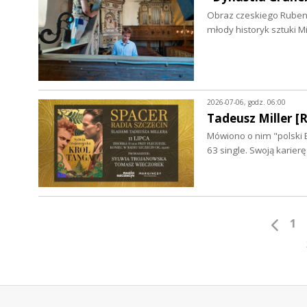
Obraz czeskiego Rubens
młody historyk sztuki 
2026-07-06, godz. 06:00
Tadeusz Miller 
Mówiono o nim "polski B
63 single. Swoją karie
1