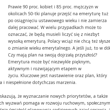
Prawie 90 proc. kobiet i 85 proc. mężczyzn w
okolicach 50-tki planuje przejść na emeryturę tuż
po osiągnięciu ustawowego wieku i nie zamierza
dalej pracować. W wielu przypadkach może to
oznaczać, że będą musieli liczyć się z niezbyt
wysoką emeryturą. Polacy wciąż nie chcą też słysz
o zmianie wieku emerytalnego. A jeśli już, to w dół
Czy mają plan na swoją dojrzałą przyszłość?
Emerytura może być niezwykle pięknym,
aktywnym i rozwijającym etapem w
życiu. Kluczowe jest nastawienie oraz plan, który
a i niespełnione dotychczas marzenia.
skazują, że wyznaczanie nowych priorytetów, a także
ych wyzwań pomaga w rozwoju ruchowym, społecznym
śnie śmiałość planowania codziennych zajęć sprawia, 