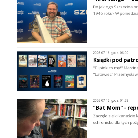
Do jakiego Szczecina pr
1946 roku? W poniedzi
2026-07-16, godz. 06:00
Książki pod patr
"Filipinki to my!" Marc
"Latawiec" Przemysław
2026-07-15, godz. 01:38
"Bat Mom" - repo
Zaczęło się kilkanaście
schronisku dla tych po