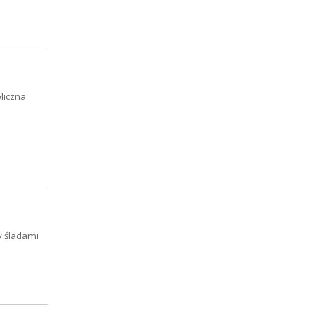
liczna
y śladami