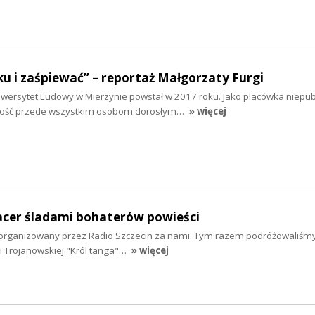
u i zaśpiewać” – reportaż Małgorzaty Furgi
ersytet Ludowy w Mierzynie powstał w 2017 roku. Jako placówka niepub
lność przede wszystkim osobom dorosłym…
» więcej
pacer śladami bohaterów powieści
i zorganizowany przez Radio Szczecin za nami. Tym razem podróżowaliśm
i Trojanowskiej "Król tanga"…
» więcej