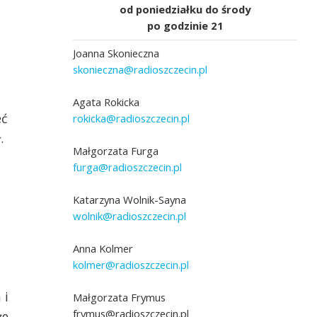
od poniedziałku do środy
po godzinie 21
Joanna Skonieczna
skonieczna@radioszczecin.pl
Agata Rokicka
eć
rokicka@radioszczecin.pl
.
Małgorzata Furga
furga@radioszczecin.pl
Katarzyna Wolnik-Sayna
wolnik@radioszczecin.pl
Anna Kolmer
kolmer@radioszczecin.pl
 i
Małgorzata Frymus
frymus@radioszczecin.pl
że