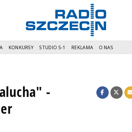
A
KONKURSY
STUDIO S-1
REKLAMA
O NAS
alucha" -
er