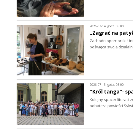
2026-07-14, godz. 06:00
„Zagrać na patyk
Zachodniopomorski Uniw
poświęca swoją działa
2026-07-13, godz. 06:00
"Król tanga"- s
Kolejny spacer literac
bohatera powieści Sylwi