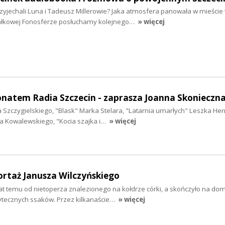
zyjechali Luna i Tadeusz Millerowie? Jaka atmosfera panowała w mieście
ałkowej Fonosferze posłuchamy kolejnego…
» więcej
onatem Radia Szczecin - zaprasza Joanna Skonieczn
ina Szczygielskiego, "Blask" Marka Stelara, "Latarnia umarłych" Leszka H
a Kowalewskiego, "Kocia szajka i…
» więcej
rtaż Janusza Wilczyńskiego
 lat temu od nietoperza znalezionego na kołdrze córki, a skończyło na 
żytecznych ssaków. Przez kilkanaście…
» więcej