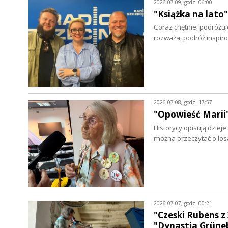
2026-07-09, godz. 06:00
"Książka na lato
Coraz chętniej podróżuj
rozważa, podróż inspir
2026-07-08, godz. 17:57
"Opowieść Marii"
Historycy opisują dziej
można przeczytać o los
2026-07-07, godz. 00:21
"Czeski Rubens 
"Dynastia Grün