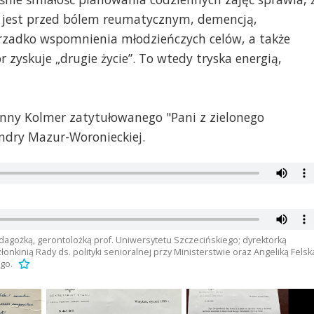
y jest przed bólem reumatycznym, demencją,
erzadko wspomnienia młodzieńczych celów, a także
or zyskuje „drugie życie”. To wtedy tryska energią,
nny Kolmer zatytułowanego "Pani z zielonego
andry Mazur-Woronieckiej.
dagożką, gerontolożką prof. Uniwersytetu Szczecińskiego; dyrektorką
kinią Rady ds. polityki senioralnej przy Ministerstwie oraz Angeliką Felską
go.