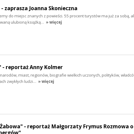
" - zaprasza Joanna Skonieczna
emy do miejsc znanych z powieści. 55 procent turystów ma już za sobą, a
owaną ulubioną książką…
» więcej
 - reportaż Anny Kolmer
e narodów, miast, regionów, biografie wielkich uczonych, polityków, władcó
ach zwykłych ludzi…
» więcej
z Żabowa" - reportaż Małgorzaty Frymus Rozmowa o 
ebergów"