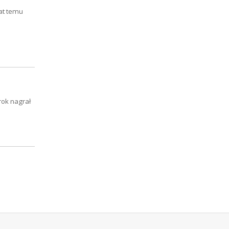
at temu
rok nagrał