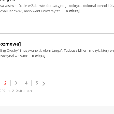
a wisi w kościele w Żabowie. Sensacyjnego odkrycia dokonał ponad 10 l
Michał Dębowski, absolwent Uniwersytetu…
» więcej
[Rozmowa]
ing Crosby" i nazywano „królem tanga”. Tadeusz Miller - muzyk, który w 
rę zaczynał w 1946r…
» więcej
2
3
4
5
2091 na 210 stronach