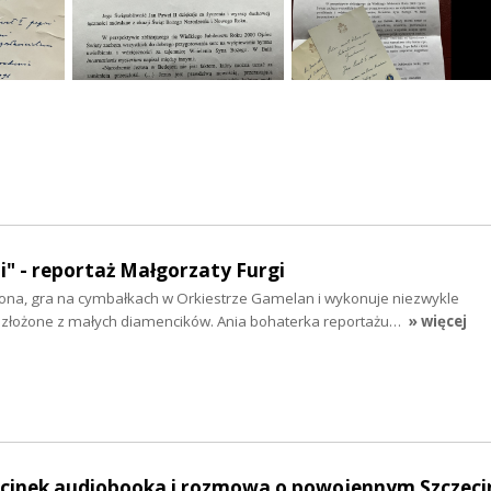
ni" - reportaż Małgorzaty Furgi
ona, gra na cymbałkach w Orkiestrze Gamelan i wykonuje niezwykle
złożone z małych diamencików. Ania bohaterka reportażu…
» więcej
odcinek audiobooka i rozmowa o powojennym Szczeci