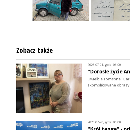
Zobacz także
2026-07-21, godz. 06:00
"Dorosłe życie A
Uwielbia Tomsona i Bar
skomplikowane obrazy 
2026-07-20, godz. 06:00
"Król tanga" - 