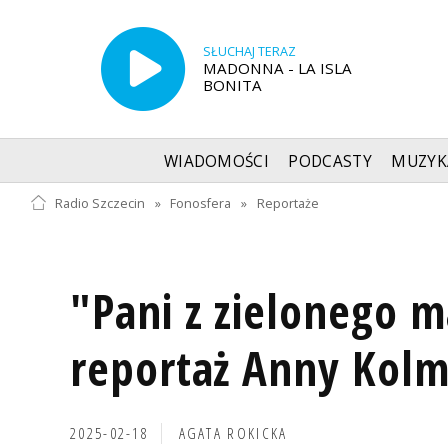
SŁUCHAJ TERAZ
MADONNA - LA ISLA
BONITA
WIADOMOŚCI
PODCASTY
MUZYK
Radio Szczecin
»
Fonosfera
»
Reportaże
"Pani z zielonego m
reportaż Anny Kolm
2025-02-18
AGATA ROKICKA