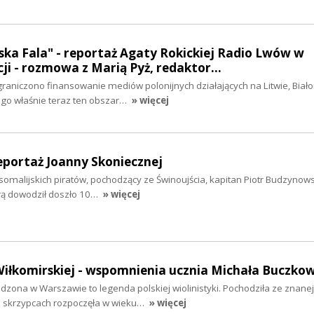
ka Fala" - reportaż Agaty Rokickiej Radio Lwów w
cji - rozmowa z Marią Pyż, redaktor…
aniczono finansowanie mediów polonijnych działających na Litwie, Białor
zego właśnie teraz ten obszar…
» więcej
reportaż Joanny Skoniecznej
 somalijskich piratów, pochodzący ze Świnoujścia, kapitan Piotr Budzynows
órą dowodził doszło 10…
» więcej
iłkomirskiej - wspomnienia ucznia Michała Buczko
zona w Warszawie to legenda polskiej wiolinistyki. Pochodziła ze znanej
 skrzypcach rozpoczęła w wieku…
» więcej