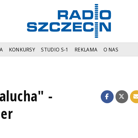
A
KONKURSY
STUDIO S-1
REKLAMA
O NAS
alucha" -
er