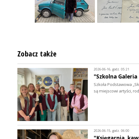
Zobacz także
2026-06-16, godz. 05:21
"Szkolna Galeria
Szkoła Podstawowa „Sło
są miejscowi artyści, ro
2026-06-15, godz. 06:00
"Księgarnia, kaw