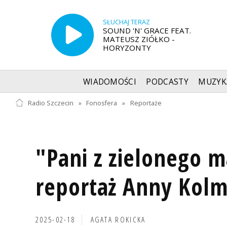
SŁUCHAJ TERAZ
SOUND 'N' GRACE FEAT.
MATEUSZ ZIÓŁKO -
HORYZONTY
WIADOMOŚCI
PODCASTY
MUZYK
Radio Szczecin
»
Fonosfera
»
Reportaże
"Pani z zielonego m
reportaż Anny Kolm
2025-02-18
AGATA ROKICKA