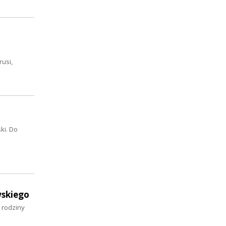
usi,
ki. Do
wskiego
 rodziny