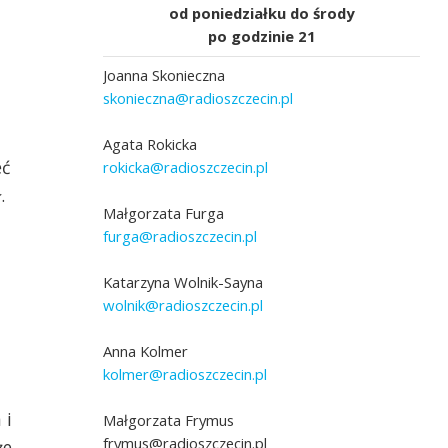
od poniedziałku do środy
po godzinie 21
Joanna Skonieczna
skonieczna@radioszczecin.pl
Agata Rokicka
eć
rokicka@radioszczecin.pl
.
Małgorzata Furga
furga@radioszczecin.pl
Katarzyna Wolnik-Sayna
wolnik@radioszczecin.pl
Anna Kolmer
kolmer@radioszczecin.pl
 i
Małgorzata Frymus
frymus@radioszczecin.pl
że