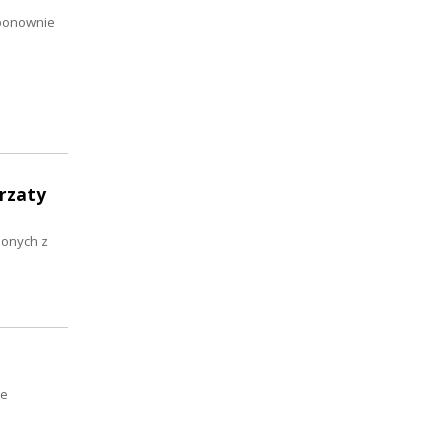
 ponownie
rzaty
lonych z
ze