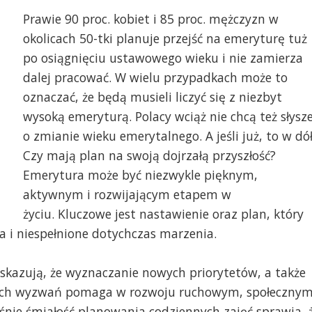
Prawie 90 proc. kobiet i 85 proc. mężczyzn w
okolicach 50-tki planuje przejść na emeryturę tuż
po osiągnięciu ustawowego wieku i nie zamierza
dalej pracować. W wielu przypadkach może to
oznaczać, że będą musieli liczyć się z niezbyt
wysoką emeryturą. Polacy wciąż nie chcą też słysz
o zmianie wieku emerytalnego. A jeśli już, to w dół
Czy mają plan na swoją dojrzałą przyszłość?
Emerytura może być niezwykle pięknym,
aktywnym i rozwijającym etapem w
życiu. Kluczowe jest nastawienie oraz plan, który
a i niespełnione dotychczas marzenia.
skazują, że wyznaczanie nowych priorytetów, a także
ych wyzwań pomaga w rozwoju ruchowym, społecznym
śnie śmiałość planowania codziennych zajęć sprawia, 