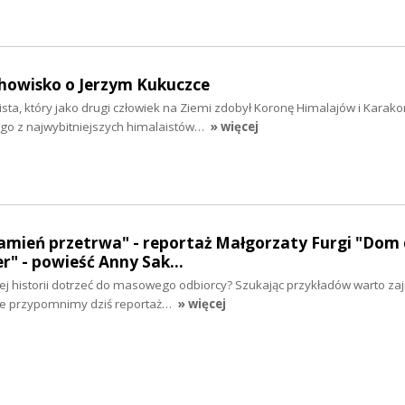
chowisko o Jerzym Kukuczce
ista, który jako drugi człowiek na Ziemi zdobył Koronę Himalajów i Karak
go z najwybitniejszych himalaistów…
» więcej
amień przetrwa" - reportaż Małgorzaty Furgi "Dom 
er" - powieść Anny Sak…
nej historii dotrzeć do masowego odbiorcy? Szukając przykładów warto zaj
ze przypomnimy dziś reportaż…
» więcej