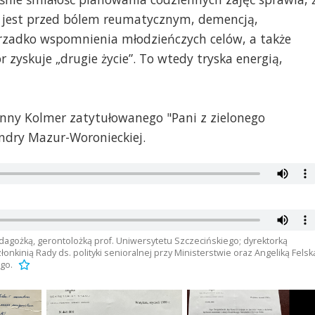
y jest przed bólem reumatycznym, demencją,
erzadko wspomnienia młodzieńczych celów, a także
or zyskuje „drugie życie”. To wtedy tryska energią,
nny Kolmer zatytułowanego "Pani z zielonego
andry Mazur-Woronieckiej.
dagożką, gerontolożką prof. Uniwersytetu Szczecińskiego; dyrektorką
kinią Rady ds. polityki senioralnej przy Ministerstwie oraz Angeliką Felską
go.