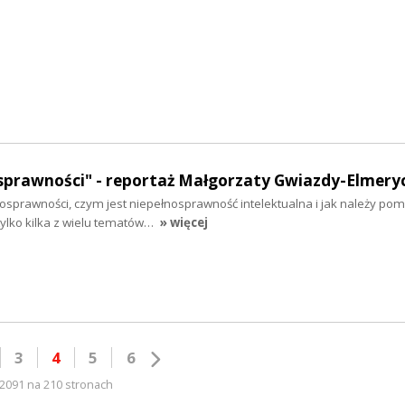
osprawności" - reportaż Małgorzaty Gwiazdy-Elmery
nosprawności, czym jest niepełnosprawność intelektualna i jak należy po
tylko kilka z wielu tematów…
» więcej
3
4
5
6
2091 na 210 stronach