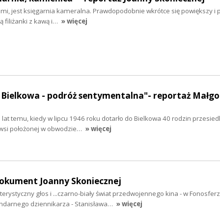
kami, jest księgarnia kameralna. Prawdopodobnie wkrótce się powiększy i
 filiżanki z kawą i…
» więcej
 Bielkowa - podróż sentymentalna"- reportaż Małgo
 lat temu, kiedy w lipcu 1946 roku dotarło do Bielkowa 40 rodzin przesied
 wsi położonej w obwodzie…
» więcej
dokument Joanny Skoniecznej
erystyczny głos i ...czarno-biały świat przedwojennego kina - w Fonosfer
ndarnego dziennikarza - Stanisława…
» więcej