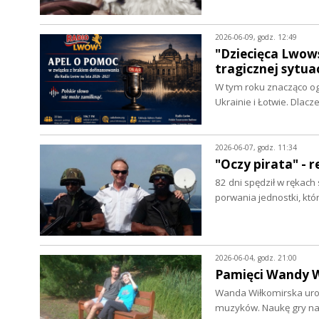
2026-06-09, godz. 12:49
"Dziecięca Lwows
tragicznej sytua
W tym roku znacząco ogr
Ukrainie i Łotwie. Dlac
2026-06-07, godz. 11:34
"Oczy pirata" - 
82 dni spędził w rękach
porwania jednostki, kt
2026-06-04, godz. 21:00
Pamięci Wandy W
Wanda Wiłkomirska urod
muzyków. Naukę gry na