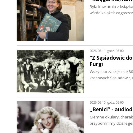
Była kawiarnia z książ
wśród książek zagoszczą
2026-06-11, godz. 06:00
"Z Sąsiadowic do
Furgi
Wszystko zaczęło się 80
kresowych Sąsiadowic,
2026-06-10, godz. 06:00
„Benici” - audio
Ciemne okulary, charakt
przypomnimy dziś lege