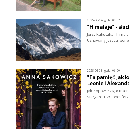
2026-06-04, godz. 08:52
"Himalaje" - słu
Jerzy Kukuczka - himala
Uznawany jest za jedne
2026-06-03, godz. 06:00
"Ta pamięć jak k
Leonie i Alexand
Jak z opowieścią o trud
Stargardu. W Fonosfer