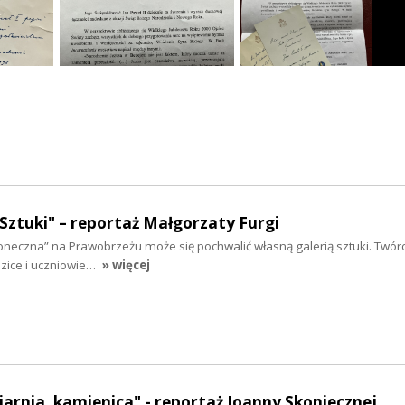
 Sztuki" – reportaż Małgorzaty Furgi
neczna” na Prawobrzeżu może się pochwalić własną galerią sztuki. Twór
dzice i uczniowie…
» więcej
iarnia, kamienica" - reportaż Joanny Skoniecznej