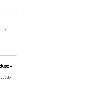
orum.
dusz -
rzeć do