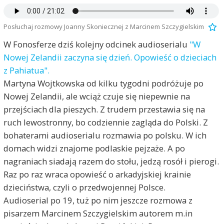
Posłuchaj rozmowy Joanny Skoniecznej z Marcinem Szczygielskim
W Fonosferze dziś kolejny odcinek audioserialu
"W
Nowej Zelandii zaczyna się dzień. Opowieść o dzieciach
z Pahiatua".
Martyna Wojtkowska od kilku tygodni podróżuje po
Nowej Zelandii, ale wciąż czuje się niepewnie na
przejściach dla pieszych. Z trudem przestawia się na
ruch lewostronny, bo codziennie zagląda do Polski. Z
bohaterami audioserialu rozmawia po polsku. W ich
domach widzi znajome podlaskie pejzaże. A po
nagraniach siadają razem do stołu, jedzą rosół i pierogi.
Raz po raz wraca opowieść o arkadyjskiej krainie
dzieciństwa, czyli o przedwojennej Polsce.
Audioserial po 19, tuż po nim jeszcze rozmowa z
pisarzem Marcinem Szczygielskim autorem m.in