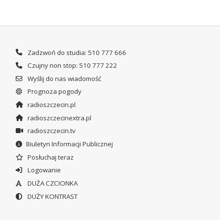
Zadzwoń do studia: 510 777 666
Czujny non stop: 510 777 222
Wyślij do nas wiadomość
Prognoza pogody
radioszczecin.pl
radioszczecinextra.pl
radioszczecin.tv
Biuletyn Informacji Publicznej
Posłuchaj teraz
Logowanie
DUŻA CZCIONKA
DUŻY KONTRAST