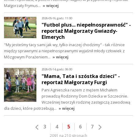
Małgorzaty Frymus…
» więcej
2026-05-16, godz. 11:00
"Futbol plus... niepełnosprawność" -
reportaż Małgorzaty Gwiazdy-
Elmerych
"My jesteśmy tacy sami jak wy, tylko inaczej chodzimy" - tak różnice
między sprawnymi a niepełnosprawnymi wyjaśnił młody człowiek z
Mózgowym Porażeniem…
» więcej
2026-05-14, godz. 06:00
"Mama, Tata i szóstka dzieci" -
reportaż Małgorzaty Furgi
Pani Agnieszka razem z mężem Michałem
prowadzą Rodzinny Dom Dziecka w Szczecinie.
Wcześniej tworzyli rodzinę zastępczą zawodową
dla dzieci, które potrzebują…
» więcej
3
4
5
6
7
2091 na 210 stronach