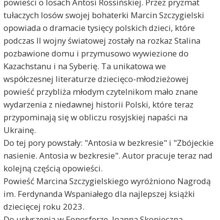
powieści o losach Antosi Rossińskiej. Przez pryzmat
tułaczych losów swojej bohaterki Marcin Szczygielski
opowiada o dramacie tysięcy polskich dzieci, które
podczas II wojny światowej zostały na rozkaz Stalina
pozbawione domu i przymusowo wywiezione do
Kazachstanu i na Syberię. Ta unikatowa we
współczesnej literaturze dziecięco-młodzieżowej
powieść przybliża młodym czytelnikom mało znane
wydarzenia z niedawnej historii Polski, które teraz
przypominają się w obliczu rosyjskiej napaści na
Ukrainę.
Do tej pory powstały: "Antosia w bezkresie" i "Zbójeckie
nasienie. Antosia w bezkresie". Autor pracuje teraz nad
kolejną częścią opowieści.
Powieść Marcina Szczygielskiego wyróżniono Nagrodą
im. Ferdynanda Wspaniałego dla najlepszej książki
dziecięcej roku 2023.
Do usłyszenia w Fonosferze, Joanna Skonieczna