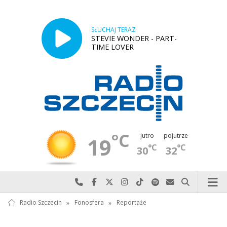
SŁUCHAJ TERAZ
STEVIE WONDER - PART-
TIME LOVER
°C
jutro
pojutrze
19
°C
°C
30
32
Najlepiej po prostu do nas zadzwoń
Odwiedź nas na Facebook-u
Odwiedź nas na X
Odwiedź nas na Instagram-ie
Odwiedź nas na TikTok-u
Szukaj nas na Spotify
Wyślij do nas w
Szukaj
Radio Szczecin
»
Fonosfera
»
Reportaże