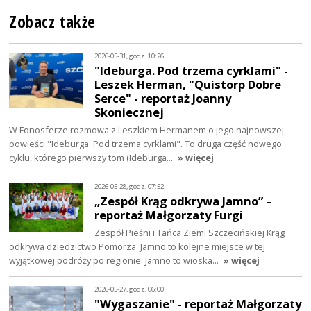
Zobacz także
2026-05-31, godz. 10:26
"Ideburga. Pod trzema cyrklami" -
Leszek Herman, "Quistorp Dobre
Serce" - reportaż Joanny
Skoniecznej
W Fonosferze rozmowa z Leszkiem Hermanem o jego najnowszej
powieści "Ideburga. Pod trzema cyrklami". To druga część nowego
cyklu, którego pierwszy tom (Ideburga…
» więcej
2026-05-28, godz. 07:52
„Zespół Krąg odkrywa Jamno” –
reportaż Małgorzaty Furgi
Zespół Pieśni i Tańca Ziemi Szczecińskiej Krąg
odkrywa dziedzictwo Pomorza. Jamno to kolejne miejsce w tej
wyjątkowej podróży po regionie. Jamno to wioska…
» więcej
2026-05-27, godz. 06:00
"Wygaszanie" - reportaż Małgorzaty