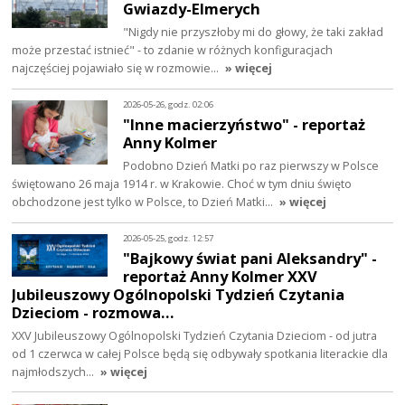
Gwiazdy-Elmerych
"Nigdy nie przyszłoby mi do głowy, że taki zakład
może przestać istnieć" - to zdanie w różnych konfiguracjach
najczęściej pojawiało się w rozmowie…
» więcej
2026-05-26, godz. 02:06
"Inne macierzyństwo" - reportaż
Anny Kolmer
Podobno Dzień Matki po raz pierwszy w Polsce
świętowano 26 maja 1914 r. w Krakowie. Choć w tym dniu święto
obchodzone jest tylko w Polsce, to Dzień Matki…
» więcej
2026-05-25, godz. 12:57
"Bajkowy świat pani Aleksandry" -
reportaż Anny Kolmer XXV
Jubileuszowy Ogólnopolski Tydzień Czytania
Dzieciom - rozmowa…
XXV Jubileuszowy Ogólnopolski Tydzień Czytania Dzieciom - od jutra
od 1 czerwca w całej Polsce będą się odbywały spotkania literackie dla
najmłodszych…
» więcej