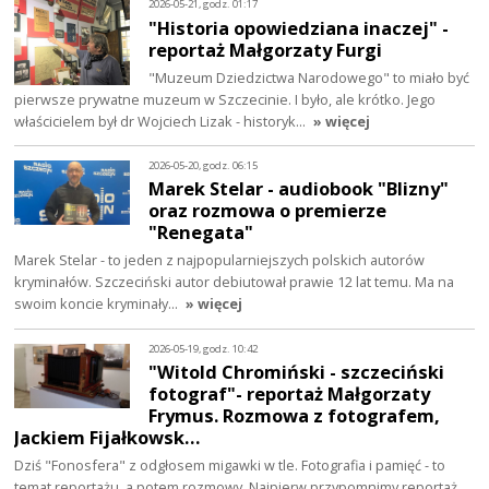
2026-05-21, godz. 01:17
"Historia opowiedziana inaczej" -
reportaż Małgorzaty Furgi
"Muzeum Dziedzictwa Narodowego" to miało być
pierwsze prywatne muzeum w Szczecinie. I było, ale krótko. Jego
właścicielem był dr Wojciech Lizak - historyk…
» więcej
2026-05-20, godz. 06:15
Marek Stelar - audiobook "Blizny"
oraz rozmowa o premierze
"Renegata"
Marek Stelar - to jeden z najpopularniejszych polskich autorów
kryminałów. Szczeciński autor debiutował prawie 12 lat temu. Ma na
swoim koncie kryminały…
» więcej
2026-05-19, godz. 10:42
"Witold Chromiński - szczeciński
fotograf"- reportaż Małgorzaty
Frymus. Rozmowa z fotografem,
Jackiem Fijałkowsk…
Dziś "Fonosfera" z odgłosem migawki w tle. Fotografia i pamięć - to
temat reportażu, a potem rozmowy. Najpierw przypomnimy reportaż