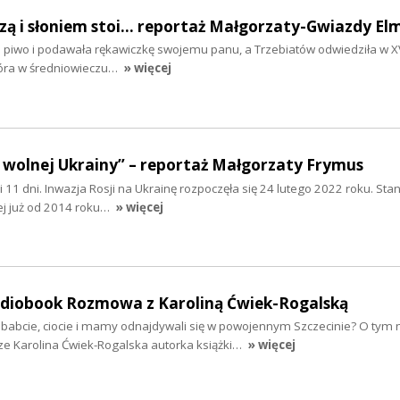
szą i słoniem stoi... reportaż Małgorzaty-Gwiazdy El
ła piwo i podawała rękawiczkę swojemu panu, a Trzebiatów odwiedziła w XV
tóra w średniowieczu…
» więcej
 wolnej Ukrainy” – reportaż Małgorzaty Frymus
y i 11 dni. Inwazja Rosji na Ukrainę rozpoczęła się 24 lutego 2022 roku. Sta
ej już od 2014 roku…
» więcej
audiobook Rozmowa z Karoliną Ćwiek-Rogalską
ababcie, ciocie i mamy odnajdywali się w powojennym Szczecinie? O tym 
ze Karolina Ćwiek-Rogalska autorka książki…
» więcej