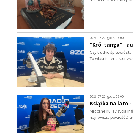
2026-07-27, godz. 06:00
"Król tanga" - a
Czy trudno śpiewać star
To właśnie ten aktor wc
2026-07-23, godz. 06:00
Książka na lato 
Mroczne kulisy życia in
najnowsza powieść Dian