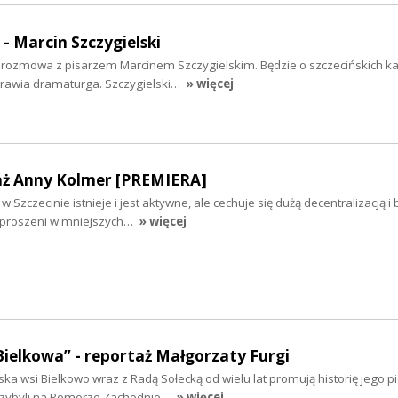
 - Marcin Szczygielski
iś rozmowa z pisarzem Marcinem Szczygielskim. Będzie o szczecińskich k
yprawia dramaturga. Szczygielski…
» więcej
aż Anny Kolmer [PREMIERA]
 Szczecinie istnieje i jest aktywne, ale cechuje się dużą decentralizacją i
ozproszeni w mniejszych…
» więcej
Bielkowa” - reportaż Małgorzaty Furgi
ska wsi Bielkowo wraz z Radą Sołecką od wielu lat promują historię jego 
rzybyli na Pomorze Zachodnie…
» więcej