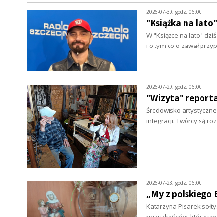
2026-07-30, godz. 06:00
"Książka na lato"
W "Książce na lato" dz
i o tym co o zawał prz
2026-07-29, godz. 06:00
"Wizyta" report
Środowisko artystyczne w
integracji. Twórcy są r
2026-07-28, godz. 06:00
„My z polskiego 
Katarzyna Pisarek sołty
mieszkańców, którzy p