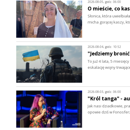
2026-08-05, godz. 06:00
O mieście, co ka
Słonica, która uwielbia
micha gorącej kaszy, k
2026-08-04, godz. 10:52
"Jedziemy bronić
To już 4 lata, 5 miesięc
eskalację wojny trwając
2026-08-03, godz. 06:00
"Król tanga" - 
Jak nasi dziadkowie, pr
opowie dziś w Fonosfer