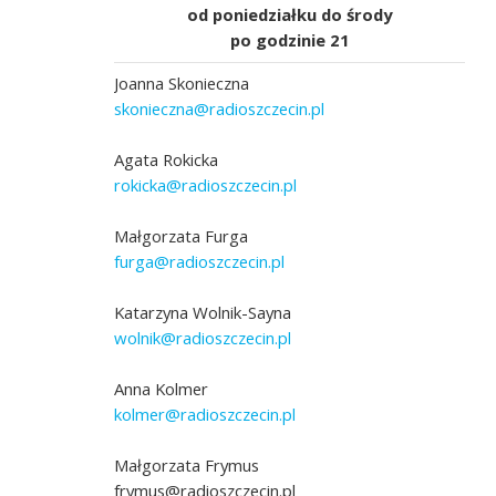
od poniedziałku do środy
po godzinie 21
Joanna Skonieczna
skonieczna@radioszczecin.pl
Agata Rokicka
rokicka@radioszczecin.pl
Małgorzata Furga
furga@radioszczecin.pl
Katarzyna Wolnik-Sayna
wolnik@radioszczecin.pl
Anna Kolmer
kolmer@radioszczecin.pl
Małgorzata Frymus
frymus@radioszczecin.pl