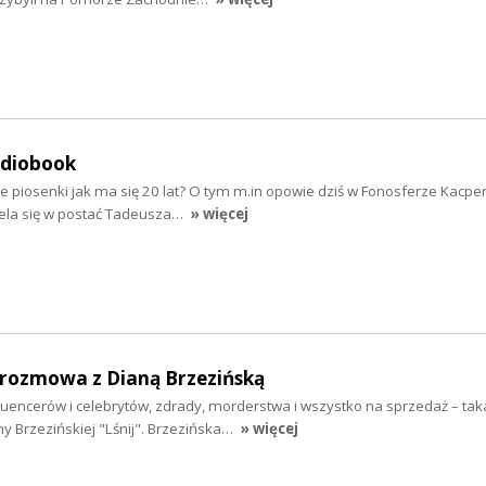
udiobook
e piosenki jak ma się 20 lat? O tym m.in opowie dziś w Fonosferze Kacpe
iela się w postać Tadeusza…
» więcej
- rozmowa z Dianą Brzezińską
fluencerów i celebrytów, zdrady, morderstwa i wszystko na sprzedaż – taka
y Brzezińskiej "Lśnij". Brzezińska…
» więcej