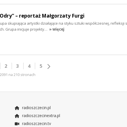
 Odry” – reportaż Małgorzaty Furgi
a skupiająca artystki działające na styku sztuki współczesnej, refleksji s
. Grupa inicjuje projekty…
» więcej
2
3
4
5
2091 na 210 stronach
radioszczecin.pl
radioszczecinextra.pl
radioszczecin.tv