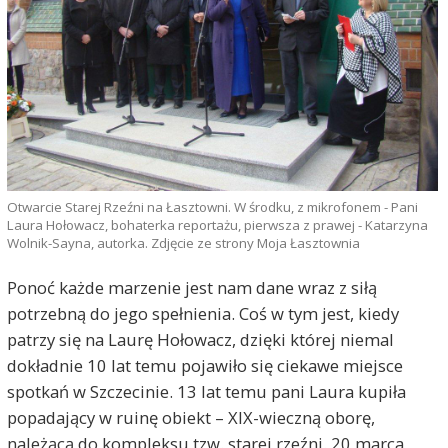
Otwarcie Starej Rzeźni na Łasztowni. W środku, z mikrofonem - Pani
Laura Hołowacz, bohaterka reportażu, pierwsza z prawej - Katarzyna
Wolnik-Sayna, autorka. Zdjęcie ze strony Moja Łasztownia
Ponoć każde marzenie jest nam dane wraz z siłą
potrzebną do jego spełnienia. Coś w tym jest, kiedy
patrzy się na Laurę Hołowacz, dzięki której niemal
dokładnie 10 lat temu pojawiło się ciekawe miejsce
spotkań w Szczecinie. 13 lat temu pani Laura kupiła
popadający w ruinę obiekt – XIX-wieczną oborę,
należącą do kompleksu tzw. starej rzeźni. 20 marca