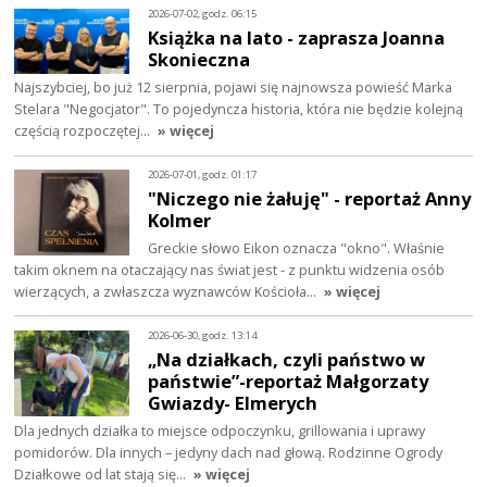
2026-07-02, godz. 06:15
Książka na lato - zaprasza Joanna
Skonieczna
Najszybciej, bo już 12 sierpnia, pojawi się najnowsza powieść Marka
Stelara "Negocjator". To pojedyncza historia, która nie będzie kolejną
częścią rozpoczętej…
» więcej
2026-07-01, godz. 01:17
"Niczego nie żałuję" - reportaż Anny
Kolmer
Greckie słowo Eikon oznacza "okno". Właśnie
takim oknem na otaczający nas świat jest - z punktu widzenia osób
wierzących, a zwłaszcza wyznawców Kościoła…
» więcej
2026-06-30, godz. 13:14
„Na działkach, czyli państwo w
państwie”-reportaż Małgorzaty
Gwiazdy- Elmerych
Dla jednych działka to miejsce odpoczynku, grillowania i uprawy
pomidorów. Dla innych – jedyny dach nad głową. Rodzinne Ogrody
Działkowe od lat stają się…
» więcej