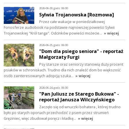
2026-06-29, godz. 06:00
Sylwia Trojanowska [Rozmowa]
Przez całe wakacje w poniedziałkowej
Fonosferze audiobook na podstawie najnowszej powieści Sylwii
Trojanowskiej "Król tanga". Odcinków powieści możecie…
» więcej
2026-06-25, godz. 06:00
"Dom dla psiego seniora" - reportaż
Małgorzaty Furgi
Psy starsze oraz seniorzy stanowią duży procent
psiaków w schroniskach. Trudno dla nich znaleźć dom bo większość
osób zainteresowanych adopcją szuka…
» więcej
2026-06-24, godz. 06:00
"Pan Juliusz ze Starego Bukowa" -
reportaż Janusza Wilczyńskiego
Zaczęło się od wnuczki bohatera , której trudno
było po starych oponach przechodzić z psem przez strumień
Gręziniec, więc zbudował poręcz i kładkę…
» więcej