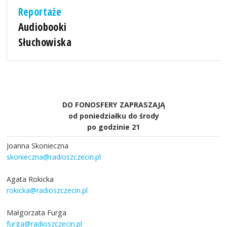
Reportaże
Audiobooki
Słuchowiska
DO FONOSFERY ZAPRASZAJĄ
od poniedziałku do środy
po godzinie 21
Joanna Skonieczna
skonieczna@radioszczecin.pl
Agata Rokicka
rokicka@radioszczecin.pl
Małgorzata Furga
furga@radioszczecin.pl