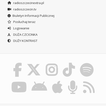
radioszczecinextra.pl
radioszczecin.tv
Biuletyn Informacji Publicznej
Posłuchaj teraz
Logowanie
DUŻA CZCIONKA
DUŻY KONTRAST