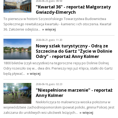
2026-06-23, godz. 09:59
"Kwartał 36" - reportaż Małgorzaty
Gwiazdy-Elmerych
To pierwsza w historii Szczecińskiego Towarzystwa Budownictwa
Społecznego rewitalizacja kwartału - kamienic i ich otoczenia. Kwartał
36. Założenie odejścia…
» więcej
2026-06-21, godz. 11:20
Nowy szlak turystyczny - Odrą ze
Szczecina do Gartz "Życie w Dolinie
Odry" - reportaż Anny Kolmer
1800 biletów (czyli wszystkie) na tegoroczne rejsy po Dolinie Dolnej
Odry rozeszło się w... dwa dni. Pierwszy rejs już 4 lipca, statki do Gartz
będą pływać…
» więcej
2026-06-18, godz. 02:23
"Niespełnione marzenie" - reportaż
Anny Kolmer
Niekłończyca to malownicza wioska położona w
województwie zachodniopomorskim (powiat policki, gmina Police). Jest
zaliczana do urokliwych wsi ulicówek leżących…
» więcej