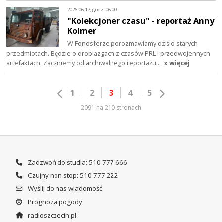
2026-06-17, godz. 06:00
"Kolekcjoner czasu" - reportaż Anny
Kolmer
W Fonosferze porozmawiamy dziś o starych
przedmiotach. Będzie o drobiazgach z czasów PRL i przedwojennych
artefaktach. Zaczniemy od archiwalnego reportażu…
» więcej
1
2
3
4
5
2091 na 210 stronach
Zadzwoń do studia: 510 777 666
Czujny non stop: 510 777 222
Wyślij do nas wiadomość
Prognoza pogody
radioszczecin.pl