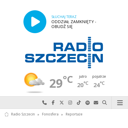
SŁUCHAJ TERAZ
ODDZIAŁ ZAMKNIĘTY -
OBUDŹ SIĘ
°C
jutro
pojutrze
29
°C
°C
20
24
Najlepiej po prostu do nas zadzwoń
Odwiedź nas na Facebook-u
Odwiedź nas na X
Odwiedź nas na Instagram-ie
Odwiedź nas na TikTok-u
Szukaj nas na Spotify
Wyślij do nas w
Szukaj
Radio Szczecin
»
Fonosfera
»
Reportaże