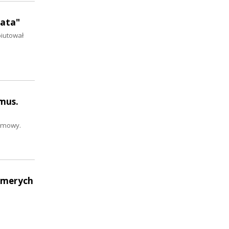
gata"
biutował
ymus.
ozmowy.
Elmerych