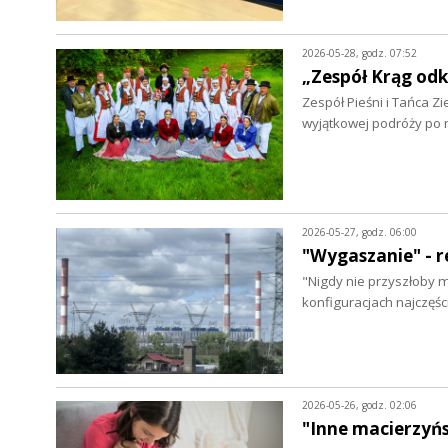
2026-05-28, godz. 07:52
„Zespół Krąg od
Zespół Pieśni i Tańca Z
wyjątkowej podróży po 
2026-05-27, godz. 06:00
"Wygaszanie" - 
"Nigdy nie przyszłoby mi
konfiguracjach najczęś
2026-05-26, godz. 02:06
"Inne macierzyń