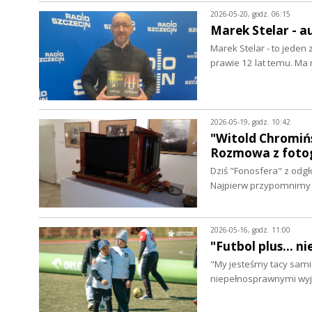
2026-05-20, godz. 06:15
Marek Stelar - 
Marek Stelar - to jeden
prawie 12 lat temu. Ma
2026-05-19, godz. 10:42
"Witold Chromińs
Rozmowa z fotog
Dziś "Fonosfera" z odgł
Najpierw przypomnimy 
2026-05-16, godz. 11:00
"Futbol plus... 
"My jesteśmy tacy sami 
niepełnosprawnymi wy