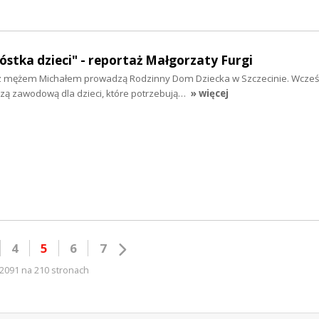
óstka dzieci" - reportaż Małgorzaty Furgi
z mężem Michałem prowadzą Rodzinny Dom Dziecka w Szczecinie. Wcześ
czą zawodową dla dzieci, które potrzebują…
» więcej
4
5
6
7
2091 na 210 stronach