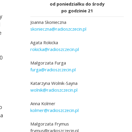
od poniedziałku do środy
po godzinie 21
y
Joanna Skonieczna
l
skonieczna@radioszczecin.pl
e
Agata Rokicka
rokicka@radioszczecin.pl
20
Małgorzata Furga
furga@radioszczecin.pl
Katarzyna Wolnik-Sayna
wolnik@radioszczecin.pl
Anna Kolmer
o
kolmer@radioszczecin.pl
ta
Małgorzata Frymus
frymus@radioszczecin.pl