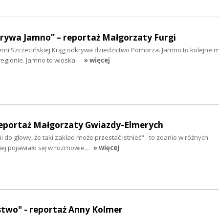
krywa Jamno” – reportaż Małgorzaty Furgi
iemi Szczecińskiej Krąg odkrywa dziedzictwo Pomorza. Jamno to kolejne mi
regionie. Jamno to wioska…
» więcej
reportaż Małgorzaty Gwiazdy-Elmerych
 do głowy, że taki zakład może przestać istnieć" - to zdanie w różnych
ciej pojawiało się w rozmowie…
» więcej
stwo" - reportaż Anny Kolmer