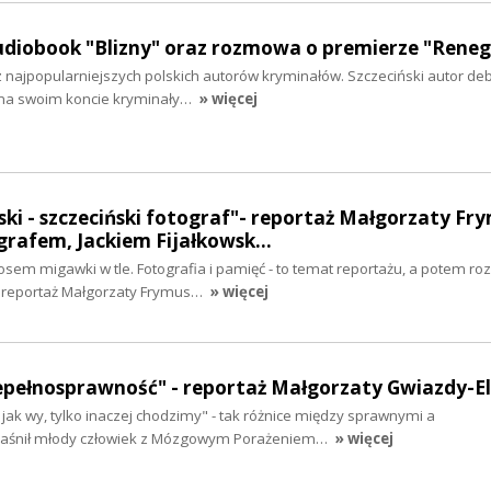
audiobook "Blizny" oraz rozmowa o premierze "Rene
 z najpopularniejszych polskich autorów kryminałów. Szczeciński autor de
 na swoim koncie kryminały…
» więcej
ki - szczeciński fotograf"- reportaż Małgorzaty Fr
rafem, Jackiem Fijałkowsk…
osem migawki w tle. Fotografia i pamięć - to temat reportażu, a potem r
reportaż Małgorzaty Frymus…
» więcej
niepełnosprawność" - reportaż Małgorzaty Gwiazdy-
jak wy, tylko inaczej chodzimy" - tak różnice między sprawnymi a
jaśnił młody człowiek z Mózgowym Porażeniem…
» więcej