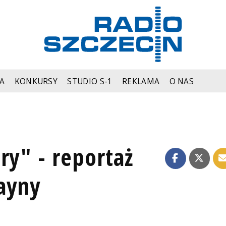
A
KONKURSY
STUDIO S-1
REKLAMA
O NAS
ry" - reportaż
ayny