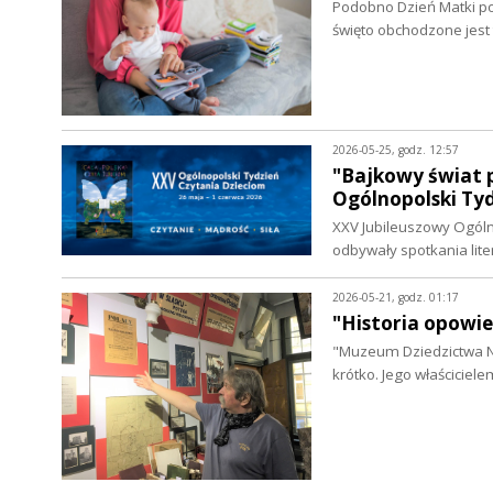
Podobno Dzień Matki po
święto obchodzone jest 
2026-05-25, godz. 12:57
"Bajkowy świat p
Ogólnopolski Ty
XXV Jubileuszowy Ogólno
odbywały spotkania lit
2026-05-21, godz. 01:17
"Historia opowie
"Muzeum Dziedzictwa Na
krótko. Jego właściciele