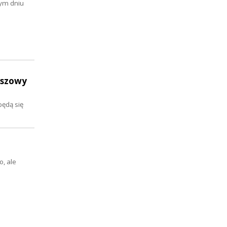
tym dniu
uszowy
będą się
, ale