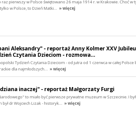
 raz pierwszy w Polsce świętowano 26 maja 1914 r. w Krakowie. Choć w 
tylko w Polsce, to Dzień Matki…
» więcej
ani Aleksandry" - reportaż Anny Kolmer XXV Jubile
dzień Czytania Dzieciom - rozmowa…
polski Tydzień Czytania Dzieciom - od jutra od 1 czerwca w całej Polsce 
erackie dla najmłodszych…
» więcej
dziana inaczej" - reportaż Małgorzaty Furgi
rodowego" to miało być pierwsze prywatne muzeum w Szczecinie. I było
m był dr Wojciech Lizak - historyk…
» więcej