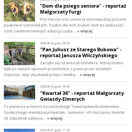
"Dom dla psiego seniora" - reportaż
Małgorzaty Furgi
Psy starsze oraz seniorzy stanowią duży procent
psiaków w schroniskach. Trudno dla nich znaleźć dom bo większość
osób zainteresowanych adopcją szuka…
» więcej
2026-06-24, godz. 06:00
"Pan Juliusz ze Starego Bukowa" -
reportaż Janusza Wilczyńskiego
Zaczęło się od wnuczki bohatera , której trudno
było po starych oponach przechodzić z psem przez strumień
Gręziniec, więc zbudował poręcz i kładkę…
» więcej
2026-06-23, godz. 09:59
"Kwartał 36" - reportaż Małgorzaty
Gwiazdy-Elmerych
To pierwsza w historii Szczecińskiego Towarzystwa Budownictwa
Społecznego rewitalizacja kwartału - kamienic i ich otoczenia. Kwartał
36. Założenie odejścia…
» więcej
2026-06-21, godz. 11:20