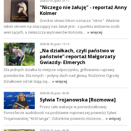
2026-07-01, godz. 01:17
"Niczego nie żałuję" - reportaż Anny
Kolmer
Greckie słowo Eikon oznacza "okno". Właśnie
takim oknem na otaczający nas świat jest - z punktu widzenia osób
wierzących, a zwłaszcza wyznawców Kościoła…
» więcej
2026-06-30, godz. 13:14
„Na działkach, czyli państwo w
państwie”-reportaż Małgorzaty
Gwiazdy- Elmerych
Dla jednych działka to miejsce odpoczynku, grillowania i uprawy
pomidorów. Dla innych – jedyny dach nad głową. Rodzinne Ogrody
Działkowe od lat stają się…
» więcej
2026-06-29, godz. 06:00
Sylwia Trojanowska [Rozmowa]
Przez całe wakacje w poniedziałkowej
Fonosferze audiobook na podstawie najnowszej powieści Sylwii
Trojanowskiej "Król tanga". Odcinków powieści możecie…
» więcej
2026-06-25, godz. 06:00