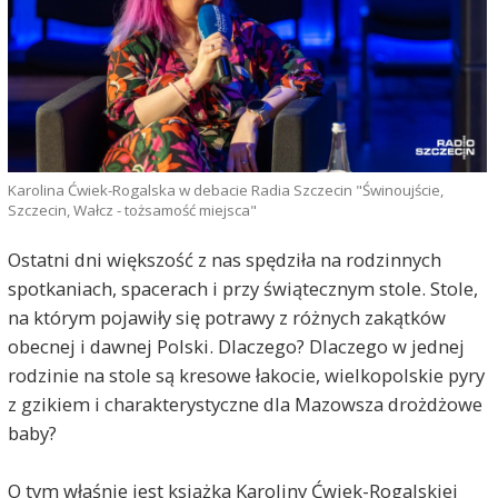
Karolina Ćwiek-Rogalska w debacie Radia Szczecin "Świnoujście,
Szczecin, Wałcz - tożsamość miejsca"
Ostatni dni większość z nas spędziła na rodzinnych
spotkaniach, spacerach i przy świątecznym stole. Stole,
na którym pojawiły się potrawy z różnych zakątków
obecnej i dawnej Polski. Dlaczego? Dlaczego w jednej
rodzinie na stole są kresowe łakocie, wielkopolskie pyry
z gzikiem i charakterystyczne dla Mazowsza drożdżowe
baby?
O tym właśnie jest książka Karoliny Ćwiek-Rogalskiej