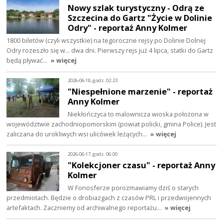
Nowy szlak turystyczny - Odrą ze
Szczecina do Gartz "Życie w Dolinie
Odry" - reportaż Anny Kolmer
1800 biletów (czyli wszystkie) na tegoroczne rejsy po Dolinie Dolnej
Odry rozeszło się w... dwa dni. Pierwszy rejs już 4 lipca, statki do Gartz
będą pływać…
» więcej
2026-06-18, godz. 02:23
"Niespełnione marzenie" - reportaż
Anny Kolmer
Niekłończyca to malownicza wioska położona w
województwie zachodniopomorskim (powiat policki, gmina Police). Jest
zaliczana do urokliwych wsi ulicówek leżących…
» więcej
2026-06-17, godz. 06:00
"Kolekcjoner czasu" - reportaż Anny
Kolmer
W Fonosferze porozmawiamy dziś o starych
przedmiotach. Będzie o drobiazgach z czasów PRL i przedwojennych
artefaktach. Zaczniemy od archiwalnego reportażu…
» więcej