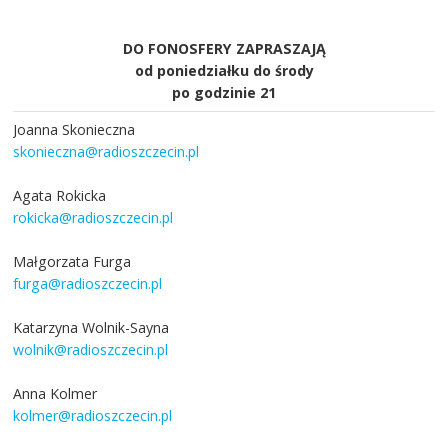
DO FONOSFERY ZAPRASZAJĄ
od poniedziałku do środy
po godzinie 21
Joanna Skonieczna
skonieczna@radioszczecin.pl
Agata Rokicka
rokicka@radioszczecin.pl
Małgorzata Furga
furga@radioszczecin.pl
Katarzyna Wolnik-Sayna
wolnik@radioszczecin.pl
Anna Kolmer
kolmer@radioszczecin.pl