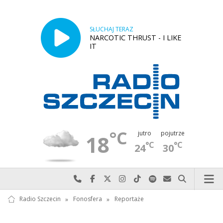
SŁUCHAJ TERAZ
NARCOTIC THRUST - I LIKE
IT
°C
jutro
pojutrze
18
°C
°C
24
30
Najlepiej po prostu do nas zadzwoń
Odwiedź nas na Facebook-u
Odwiedź nas na X
Odwiedź nas na Instagram-ie
Odwiedź nas na TikTok-u
Szukaj nas na Spotify
Wyślij do nas w
Szukaj
Radio Szczecin
»
Fonosfera
»
Reportaże