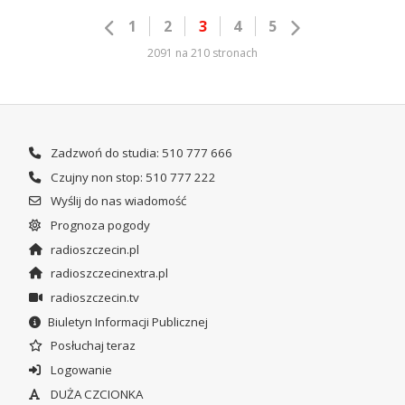
1
2
3
4
5
2091 na 210 stronach
Zadzwoń do studia: 510 777 666
Czujny non stop: 510 777 222
Wyślij do nas wiadomość
Prognoza pogody
radioszczecin.pl
radioszczecinextra.pl
radioszczecin.tv
Biuletyn Informacji Publicznej
Posłuchaj teraz
Logowanie
DUŻA CZCIONKA