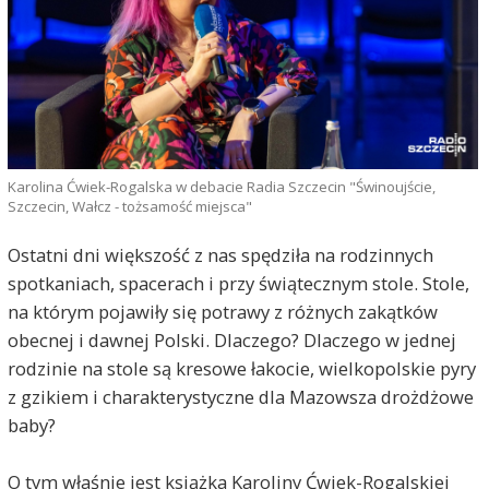
Karolina Ćwiek-Rogalska w debacie Radia Szczecin "Świnoujście,
Szczecin, Wałcz - tożsamość miejsca"
Ostatni dni większość z nas spędziła na rodzinnych
spotkaniach, spacerach i przy świątecznym stole. Stole,
na którym pojawiły się potrawy z różnych zakątków
obecnej i dawnej Polski. Dlaczego? Dlaczego w jednej
rodzinie na stole są kresowe łakocie, wielkopolskie pyry
z gzikiem i charakterystyczne dla Mazowsza drożdżowe
baby?
O tym właśnie jest książka Karoliny Ćwiek-Rogalskiej