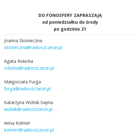
DO FONOSFERY ZAPRASZAJĄ
od poniedziałku do środy
po godzinie 21
Joanna Skonieczna
skonieczna@radioszczecin.pl
Agata Rokicka
rokicka@radioszczecin.pl
Małgorzata Furga
furga@radioszczecin.pl
Katarzyna Wolnik-Sayna
wolnik@radioszczecin.pl
Anna Kolmer
kolmer@radioszczecin.pl