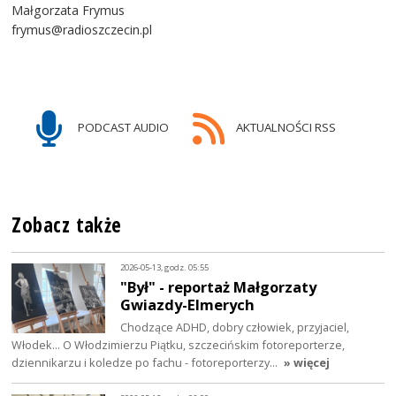
Małgorzata Frymus
frymus@radioszczecin.pl
PODCAST AUDIO
AKTUALNOŚCI RSS
Zobacz także
2026-05-13, godz. 05:55
"Był" - reportaż Małgorzaty
Gwiazdy-Elmerych
Chodzące ADHD, dobry człowiek, przyjaciel,
Włodek... O Włodzimierzu Piątku, szczecińskim fotoreporterze,
dziennikarzu i koledze po fachu - fotoreporterzy…
» więcej