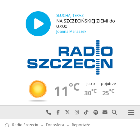
SŁUCHAJ TERAZ
NA SZCZECIŃSKIEJ ZIEMI do
07:00
Joanna Maraszek
°C
jutro
pojutrze
11
°C
°C
30
25
Najlepiej po prostu do nas zadzwoń
Odwiedź nas na Facebook-u
Odwiedź nas na X
Odwiedź nas na Instagram-ie
Odwiedź nas na TikTok-u
Szukaj nas na Spotify
Wyślij do nas w
Szukaj
Radio Szczecin
»
Fonosfera
»
Reportaże