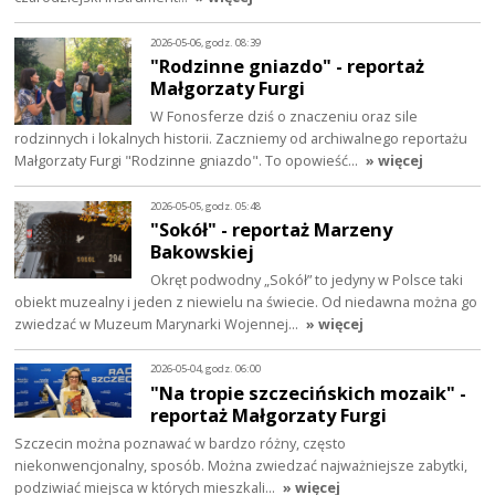
2026-05-06, godz. 08:39
"Rodzinne gniazdo" - reportaż
Małgorzaty Furgi
W Fonosferze dziś o znaczeniu oraz sile
rodzinnych i lokalnych historii. Zaczniemy od archiwalnego reportażu
Małgorzaty Furgi "Rodzinne gniazdo". To opowieść…
» więcej
2026-05-05, godz. 05:48
"Sokół" - reportaż Marzeny
Bakowskiej
Okręt podwodny „Sokół” to jedyny w Polsce taki
obiekt muzealny i jeden z niewielu na świecie. Od niedawna można go
zwiedzać w Muzeum Marynarki Wojennej…
» więcej
2026-05-04, godz. 06:00
"Na tropie szczecińskich mozaik" -
reportaż Małgorzaty Furgi
Szczecin można poznawać w bardzo różny, często
niekonwencjonalny, sposób. Można zwiedzać najważniejsze zabytki,
podziwiać miejsca w których mieszkali…
» więcej