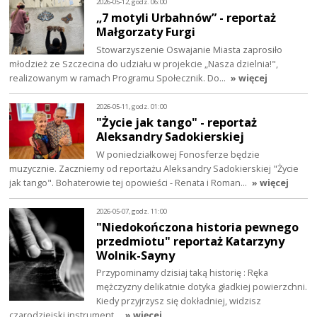
2026-05-12, godz. 06:00
„7 motyli Urbahnów” - reportaż
Małgorzaty Furgi
Stowarzyszenie Oswajanie Miasta zaprosiło
młodzież ze Szczecina do udziału w projekcie „Nasza dzielnia!",
realizowanym w ramach Programu Społecznik. Do…
» więcej
2026-05-11, godz. 01:00
"Życie jak tango" - reportaż
Aleksandry Sadokierskiej
W poniedziałkowej Fonosferze będzie
muzycznie. Zaczniemy od reportażu Aleksandry Sadokierskiej "Życie
jak tango". Bohaterowie tej opowieści - Renata i Roman…
» więcej
2026-05-07, godz. 11:00
"Niedokończona historia pewnego
przedmiotu" reportaż Katarzyny
Wolnik-Sayny
Przypominamy dzisiaj taką historię : Ręka
mężczyzny delikatnie dotyka gładkiej powierzchni.
Kiedy przyjrzysz się dokładniej, widzisz
czarodziejski instrument…
» więcej