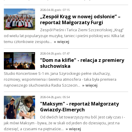
2026-04-30, godz. 07:15
„Zespół Krąg w nowej odsłonie” –
reportaż Małgorzaty Furgi
Zespół Pieśni i Tańca Ziemi Szczecińskiej „Krąg”
od wielu lat popularyzuje muzykę, taniec i pieśni polskiej wsi. Kilka lat
temu członkowie zespołu…
» więcej
2026-04-29, godz. 07:47
"Dom na klifie" - relacja z premiery
słuchowiska
Studio Koncertowe S-1 im. Jana Szyrockiego pełne słuchaczy,
rozmowy, wspomnienia i świetna atmosfera - taka była premiera
najnowszego słuchowiska Radia Szczecin…
» więcej
2026-04-28, godz. 05:54
"Maksym" - reportaż Małgorzaty
Gwiazdy-Elmerych
Od dwóch lat towarzyszy mu ból. Jest cały czas i -
jak mówi Maksym - bywa, że w skali od jeden do dziesięciu, jest na
dziesięć, a czasami na piętnaście…
» więcej