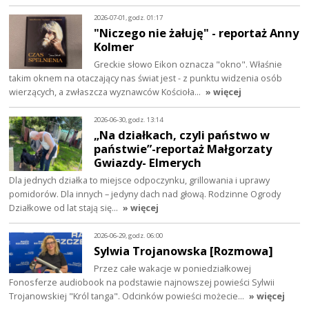
2026-07-01, godz. 01:17
"Niczego nie żałuję" - reportaż Anny
Kolmer
Greckie słowo Eikon oznacza "okno". Właśnie
takim oknem na otaczający nas świat jest - z punktu widzenia osób
wierzących, a zwłaszcza wyznawców Kościoła…
» więcej
2026-06-30, godz. 13:14
„Na działkach, czyli państwo w
państwie”-reportaż Małgorzaty
Gwiazdy- Elmerych
Dla jednych działka to miejsce odpoczynku, grillowania i uprawy
pomidorów. Dla innych – jedyny dach nad głową. Rodzinne Ogrody
Działkowe od lat stają się…
» więcej
2026-06-29, godz. 06:00
Sylwia Trojanowska [Rozmowa]
Przez całe wakacje w poniedziałkowej
Fonosferze audiobook na podstawie najnowszej powieści Sylwii
Trojanowskiej "Król tanga". Odcinków powieści możecie…
» więcej