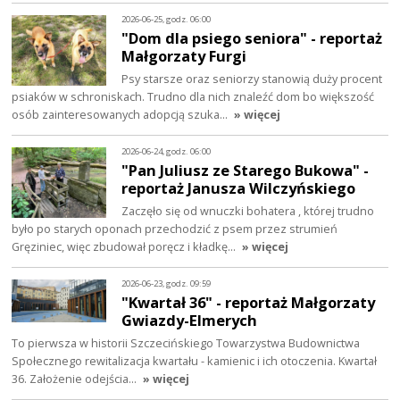
2026-06-25, godz. 06:00
"Dom dla psiego seniora" - reportaż
Małgorzaty Furgi
Psy starsze oraz seniorzy stanowią duży procent
psiaków w schroniskach. Trudno dla nich znaleźć dom bo większość
osób zainteresowanych adopcją szuka…
» więcej
2026-06-24, godz. 06:00
"Pan Juliusz ze Starego Bukowa" -
reportaż Janusza Wilczyńskiego
Zaczęło się od wnuczki bohatera , której trudno
było po starych oponach przechodzić z psem przez strumień
Gręziniec, więc zbudował poręcz i kładkę…
» więcej
2026-06-23, godz. 09:59
"Kwartał 36" - reportaż Małgorzaty
Gwiazdy-Elmerych
To pierwsza w historii Szczecińskiego Towarzystwa Budownictwa
Społecznego rewitalizacja kwartału - kamienic i ich otoczenia. Kwartał
36. Założenie odejścia…
» więcej