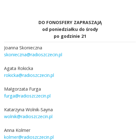
DO FONOSFERY ZAPRASZAJĄ
od poniedziałku do środy
po godzinie 21
Joanna Skonieczna
skonieczna@radioszczecin.pl
Agata Rokicka
rokicka@radioszczecin.pl
Małgorzata Furga
furga@radioszczecin.pl
Katarzyna Wolnik-Sayna
wolnik@radioszczecin.pl
Anna Kolmer
kolmer@radioszczecin.pl