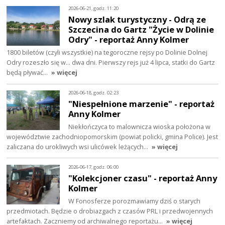
2026-06-21, godz. 11:20
Nowy szlak turystyczny - Odrą ze
Szczecina do Gartz "Życie w Dolinie
Odry" - reportaż Anny Kolmer
1800 biletów (czyli wszystkie) na tegoroczne rejsy po Dolinie Dolnej
Odry rozeszło się w... dwa dni. Pierwszy rejs już 4 lipca, statki do Gartz
będą pływać…
» więcej
2026-06-18, godz. 02:23
"Niespełnione marzenie" - reportaż
Anny Kolmer
Niekłończyca to malownicza wioska położona w
województwie zachodniopomorskim (powiat policki, gmina Police). Jest
zaliczana do urokliwych wsi ulicówek leżących…
» więcej
2026-06-17, godz. 06:00
"Kolekcjoner czasu" - reportaż Anny
Kolmer
W Fonosferze porozmawiamy dziś o starych
przedmiotach. Będzie o drobiazgach z czasów PRL i przedwojennych
artefaktach. Zaczniemy od archiwalnego reportażu…
» więcej