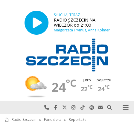
SŁUCHAJ TERAZ
RADIO SZCZECIN NA
WIECZÓR do 21:00
Małgorzata Frymus, Anna Kolmer
°C
jutro
pojutrze
24
°C
°C
22
24
Najlepiej po prostu do nas zadzwoń
Odwiedź nas na Facebook-u
Odwiedź nas na X
Odwiedź nas na Instagram-ie
Odwiedź nas na TikTok-u
Szukaj nas na Spotify
Wyślij do nas w
Szukaj
Radio Szczecin
»
Fonosfera
»
Reportaże