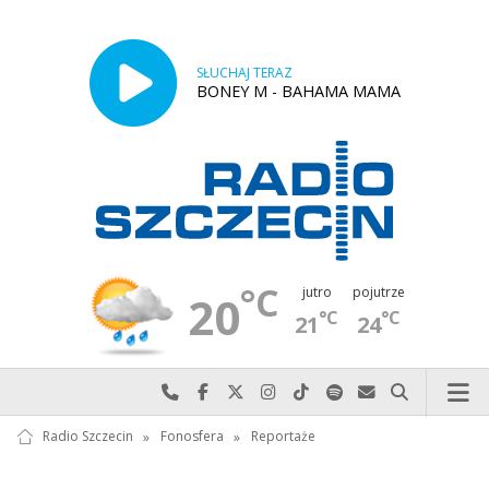
SŁUCHAJ TERAZ
BONEY M - BAHAMA MAMA
°C
jutro
pojutrze
20
°C
°C
21
24
Najlepiej po prostu do nas zadzwoń
Odwiedź nas na Facebook-u
Odwiedź nas na X
Odwiedź nas na Instagram-ie
Odwiedź nas na TikTok-u
Szukaj nas na Spotify
Wyślij do nas w
Szukaj
Radio Szczecin
»
Fonosfera
»
Reportaże