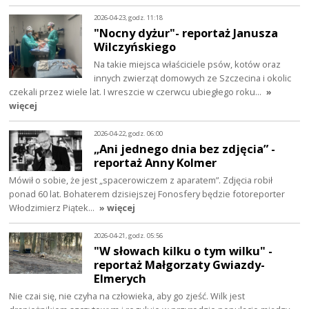
2026-04-23, godz. 11:18
"Nocny dyżur"- reportaż Janusza
Wilczyńskiego
Na takie miejsca właściciele psów, kotów oraz
innych zwierząt domowych ze Szczecina i okolic
czekali przez wiele lat. I wreszcie w czerwcu ubiegłego roku…
»
więcej
2026-04-22, godz. 06:00
„Ani jednego dnia bez zdjęcia” -
reportaż Anny Kolmer
Mówił o sobie, że jest „spacerowiczem z aparatem”. Zdjęcia robił
ponad 60 lat. Bohaterem dzisiejszej Fonosfery będzie fotoreporter
Włodzimierz Piątek…
» więcej
2026-04-21, godz. 05:56
"W słowach kilku o tym wilku" -
reportaż Małgorzaty Gwiazdy-
Elmerych
Nie czai się, nie czyha na człowieka, aby go zjeść. Wilk jest