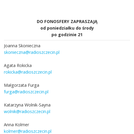
DO FONOSFERY ZAPRASZAJĄ
od poniedziałku do środy
po godzinie 21
Joanna Skonieczna
skonieczna@radioszczecin.pl
Agata Rokicka
rokicka@radioszczecin.pl
Małgorzata Furga
furga@radioszczecin.pl
Katarzyna Wolnik-Sayna
wolnik@radioszczecin.pl
Anna Kolmer
kolmer@radioszczecin.pl