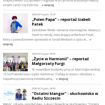
drapieżnikiem szczytowym i reguluje w przyrodzie populacje między
innymi saren czy bobrów…
» więcej
2026-04-19, godz. 18:29
„Polen Papa” – reportaż Izabeli
Patek
Żartobliwe filmiki i łamanie stereotypów. Mateusz
Stach to młody, mieszkający w Berlinie Polak,
który z powodzeniem opowiada w Social Mediach o życiu w…
»
więcej
2026-04-16, godz. 06:00
„Życie w Harmonii” – reportaż
Małgorzaty Furgi
W niewielkim budynku przy ul. Marii Dąbrowskiej
13 na Prawobrzeżu rządzi Harmonia. Trafiają tu dzieci i młodzież z
niepełnosprawnością intelektualną…
» więcej
2026-04-15, godz. 06:00
"Ostatni klangor" - słuchowisko w
Radiu Szczecin
Miłość, zdrada i morderstwo. Łukasz Nowicki w słuchowisku "Ostatni