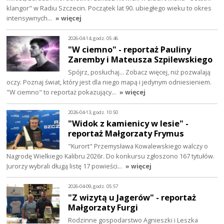
klangor" w Radiu Szczecin. Początek lat 90. ubiegłego wieku to okres
intensywnych…
» więcej
2026-04-14, godz. 05:46
"W ciemno" - reportaż Pauliny
Zaremby i Mateusza Szpilewskiego
Spójrz, posłuchaj… Zobacz więcej, niż pozwalają
oczy. Poznaj świat, który jest dla niego mapą i jedynym odniesieniem.
"W ciemno" to reportaż pokazujący…
» więcej
2026-04-13, godz. 10:50
"Widok z kamienicy w lesie" -
reportaż Małgorzaty Frymus
"Kurort" Przemysława Kowalewskiego walczy o
Nagrodę Wielkiego Kalibru 2026r. Do konkursu zgłoszono 167 tytułów.
Jurorzy wybrali długą listę 17 powieści…
» więcej
2026-04-09, godz. 05:57
"Z wizytą u Jagerów" - reportaż
Małgorzaty Furgi
Rodzinne gospodarstwo Agnieszki i Leszka