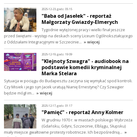
2025-12-23, godz. 05:15
"Baba od Jasełek" - reportaż
Małgorzaty Gwiazdy-Elmerych
Tygodnie wytężonej pracy i wielki finał jeszcze
przed świętami - występ na deskach sceny Liceum Ogólnokształcącego
z Oddziałami Integracyjnymi w Szczecinie…
» więcej
2025-12-19, godz. 19:09
"Klejnoty Szwagra" - audiobook na
podstawie komedii kryminalnej
Marka Stelara
Sytuacja w pociągu do Budapesztu zaczyna się wymykać spod kontroli.
Czy Misiek i jego syn Jacek uratują Nianię Ernestynę? Czy Szwagier
będzie mógł im…
» więcej
2025-12-17, godz. 01:17
"Pamięć" - reportaż Anny Kolmer
W grudniu 1970 r. w miastach polskiego Wybrzeża
(Gdańsku, Gdyni, Szczecinie, Elblągu, Słupsku)
miały miejsce gwałtowne protesty robotnicze. Ich bezpośrednią…
»