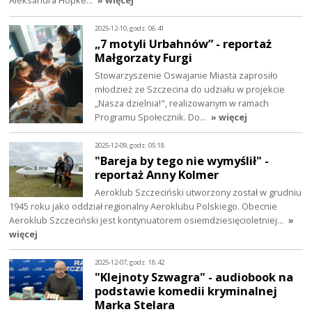
2025-12-10, godz. 06:41
„7 motyli Urbahnów” - reportaż
Małgorzaty Furgi
Stowarzyszenie Oswajanie Miasta zaprosiło
młodzież ze Szczecina do udziału w projekcie
„Nasza dzielnia!", realizowanym w ramach
Programu Społecznik. Do…
» więcej
2025-12-09, godz. 05:18
"Bareja by tego nie wymyślił" -
reportaż Anny Kolmer
Aeroklub Szczeciński utworzony został w grudniu
1945 roku jako oddział regionalny Aeroklubu Polskiego. Obecnie
Aeroklub Szczeciński jest kontynuatorem osiemdziesięcioletniej…
»
więcej
2025-12-07, godz. 18:42
"Klejnoty Szwagra" - audiobook na
podstawie komedii kryminalnej
Marka Stelara