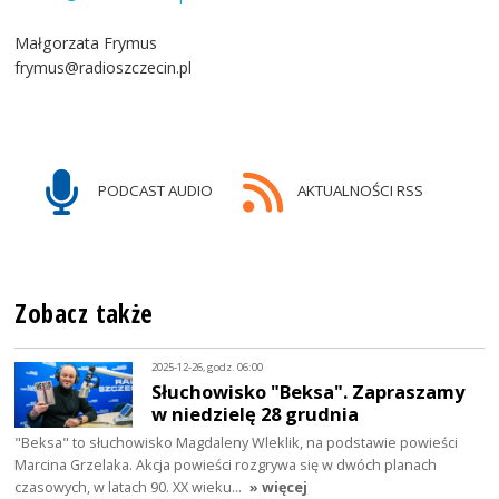
Małgorzata Frymus
frymus@radioszczecin.pl
PODCAST AUDIO
AKTUALNOŚCI RSS
Zobacz także
2025-12-26, godz. 06:00
Słuchowisko "Beksa". Zapraszamy
w niedzielę 28 grudnia
"Beksa" to słuchowisko Magdaleny Wleklik, na podstawie powieści
Marcina Grzelaka. Akcja powieści rozgrywa się w dwóch planach
czasowych, w latach 90. XX wieku…
» więcej