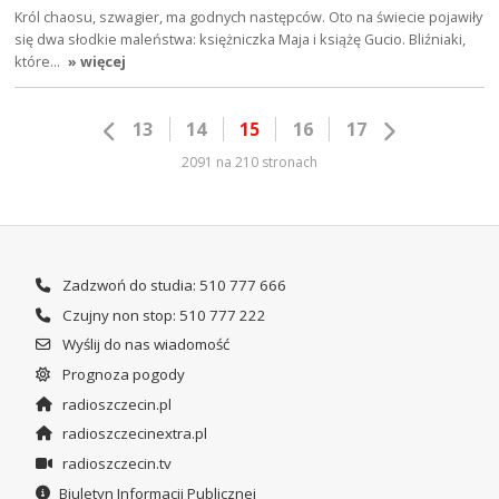
Król chaosu, szwagier, ma godnych następców. Oto na świecie pojawiły
się dwa słodkie maleństwa: księżniczka Maja i książę Gucio. Bliźniaki,
które…
» więcej
13
14
15
16
17
2091 na 210 stronach
Zadzwoń do studia: 510 777 666
Czujny non stop: 510 777 222
Wyślij do nas wiadomość
Prognoza pogody
radioszczecin.pl
radioszczecinextra.pl
radioszczecin.tv
Biuletyn Informacji Publicznej