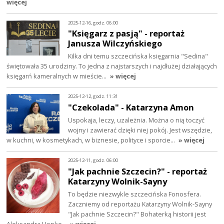
więcej
2025-12-16, godz. 06:00
"Księgarz z pasją" - reportaż
Janusza Wilczyńskiego
Kilka dni temu szczecińska księgarnia "Sedina"
świętowała 35 urodziny. To jedna z najstarszych i najdłużej działających
księgarń kameralnych w mieście…
» więcej
2025-12-12, godz. 11:31
"Czekolada" - Katarzyna Amon
Uspokaja, leczy, uzależnia. Można o nią toczyć
wojny i zawierać dzięki niej pokój. Jest wszędzie,
w kuchni, w kosmetykach, w biznesie, polityce i sporcie…
» więcej
2025-12-11, godz. 06:00
"Jak pachnie Szczecin?" - reportaż
Katarzyny Wolnik-Sayny
To będzie niezwykle szczecińska Fonosfera.
Zaczniemy od reportażu Katarzyny Wolnik-Sayny
"Jak pachnie Szczecin?" Bohaterką historii jest
Aleksandra Hopke…
» więcej