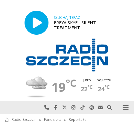
SŁUCHAJ TERAZ
FREYA SKYE - SILENT
TREATMENT
°C
jutro
pojutrze
19
°C
°C
22
24
Najlepiej po prostu do nas zadzwoń
Odwiedź nas na Facebook-u
Odwiedź nas na X
Odwiedź nas na Instagram-ie
Odwiedź nas na TikTok-u
Szukaj nas na Spotify
Wyślij do nas w
Szukaj
Radio Szczecin
»
Fonosfera
»
Reportaże