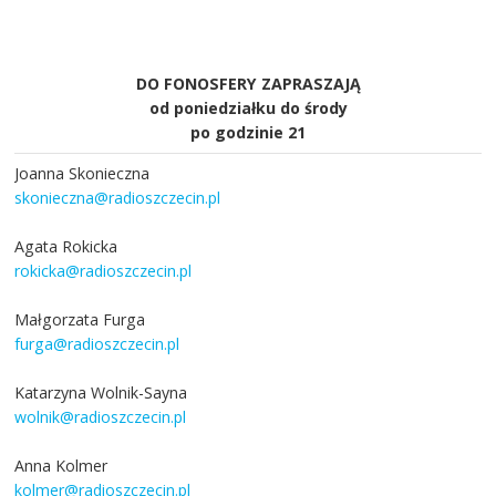
DO FONOSFERY ZAPRASZAJĄ
od poniedziałku do środy
po godzinie 21
Joanna Skonieczna
skonieczna@radioszczecin.pl
Agata Rokicka
rokicka@radioszczecin.pl
Małgorzata Furga
furga@radioszczecin.pl
Katarzyna Wolnik-Sayna
wolnik@radioszczecin.pl
Anna Kolmer
kolmer@radioszczecin.pl