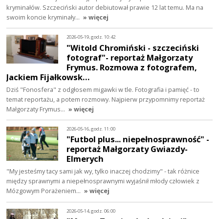
kryminałów. Szczeciński autor debiutował prawie 12 lat temu. Ma na
swoim koncie kryminały…
» więcej
2026-05-19, godz. 10:42
"Witold Chromiński - szczeciński
fotograf"- reportaż Małgorzaty
Frymus. Rozmowa z fotografem,
Jackiem Fijałkowsk…
Dziś "Fonosfera" z odgłosem migawki w tle. Fotografia i pamięć - to
temat reportażu, a potem rozmowy. Najpierw przypomnimy reportaż
Małgorzaty Frymus…
» więcej
2026-05-16, godz. 11:00
"Futbol plus... niepełnosprawność" -
reportaż Małgorzaty Gwiazdy-
Elmerych
"My jesteśmy tacy sami jak wy, tylko inaczej chodzimy" - tak różnice
między sprawnymi a niepełnosprawnymi wyjaśnił młody człowiek z
Mózgowym Porażeniem…
» więcej
2026-05-14, godz. 06:00