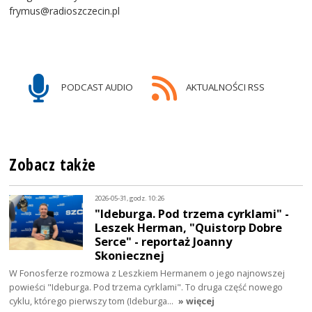
frymus@radioszczecin.pl
PODCAST AUDIO
AKTUALNOŚCI RSS
Zobacz także
2026-05-31, godz. 10:26
"Ideburga. Pod trzema cyrklami" -
Leszek Herman, "Quistorp Dobre
Serce" - reportaż Joanny
Skoniecznej
W Fonosferze rozmowa z Leszkiem Hermanem o jego najnowszej
powieści "Ideburga. Pod trzema cyrklami". To druga część nowego
cyklu, którego pierwszy tom (Ideburga…
» więcej