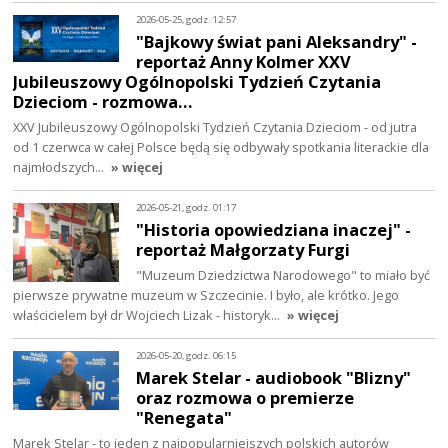
2026-05-25, godz. 12:57
"Bajkowy świat pani Aleksandry" -
reportaż Anny Kolmer XXV
Jubileuszowy Ogólnopolski Tydzień Czytania
Dzieciom - rozmowa…
XXV Jubileuszowy Ogólnopolski Tydzień Czytania Dzieciom - od jutra
od 1 czerwca w całej Polsce będą się odbywały spotkania literackie dla
najmłodszych…
» więcej
2026-05-21, godz. 01:17
"Historia opowiedziana inaczej" -
reportaż Małgorzaty Furgi
"Muzeum Dziedzictwa Narodowego" to miało być
pierwsze prywatne muzeum w Szczecinie. I było, ale krótko. Jego
właścicielem był dr Wojciech Lizak - historyk…
» więcej
2026-05-20, godz. 06:15
Marek Stelar - audiobook "Blizny"
oraz rozmowa o premierze
"Renegata"
Marek Stelar - to jeden z najpopularniejszych polskich autorów