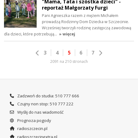
"Mama, Tata i szóstka dzieci" -
reportaż Małgorzaty Furgi
Pani Agnieszka razem z mężem Michałem
prowadzą Rodzinny Dom Dziecka w Szczecinie.
Wcześniej tworzyli rodzinę zastępczą zawodową
dla dzieci, które potrzebują…
» więcej
3
4
5
6
7
2091 na 210 stronach
Zadzwoń do studia: 510 777 666
Czujny non stop: 510 777 222
Wyślij do nas wiadomość
Prognoza pogody
radioszczecin.pl
radioszczecinextra.pl