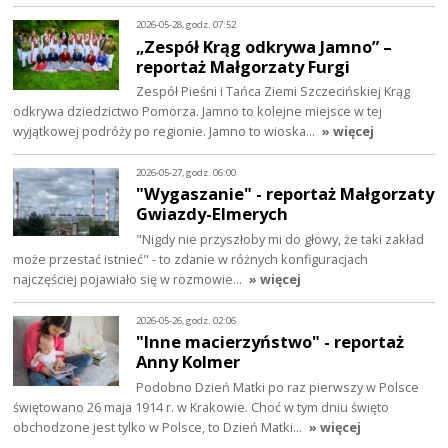
2026-05-28, godz. 07:52
„Zespół Krąg odkrywa Jamno” –
reportaż Małgorzaty Furgi
Zespół Pieśni i Tańca Ziemi Szczecińskiej Krąg
odkrywa dziedzictwo Pomorza. Jamno to kolejne miejsce w tej
wyjątkowej podróży po regionie. Jamno to wioska…
» więcej
2026-05-27, godz. 06:00
"Wygaszanie" - reportaż Małgorzaty
Gwiazdy-Elmerych
"Nigdy nie przyszłoby mi do głowy, że taki zakład
może przestać istnieć" - to zdanie w różnych konfiguracjach
najczęściej pojawiało się w rozmowie…
» więcej
2026-05-26, godz. 02:06
"Inne macierzyństwo" - reportaż
Anny Kolmer
Podobno Dzień Matki po raz pierwszy w Polsce
świętowano 26 maja 1914 r. w Krakowie. Choć w tym dniu święto
obchodzone jest tylko w Polsce, to Dzień Matki…
» więcej