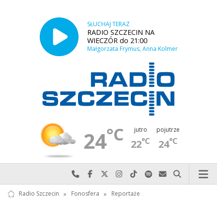
SŁUCHAJ TERAZ
RADIO SZCZECIN NA
WIECZÓR do 21:00
Małgorzata Frymus, Anna Kolmer
°C
jutro
pojutrze
24
°C
°C
22
24
Najlepiej po prostu do nas zadzwoń
Odwiedź nas na Facebook-u
Odwiedź nas na X
Odwiedź nas na Instagram-ie
Odwiedź nas na TikTok-u
Szukaj nas na Spotify
Wyślij do nas w
Szukaj
Radio Szczecin
»
Fonosfera
»
Reportaże