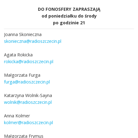
DO FONOSFERY ZAPRASZAJĄ
od poniedziałku do środy
po godzinie 21
Joanna Skonieczna
skonieczna@radioszczecin.pl
Agata Rokicka
rokicka@radioszczecin.pl
Małgorzata Furga
furga@radioszczecin.pl
Katarzyna Wolnik-Sayna
wolnik@radioszczecin.pl
Anna Kolmer
kolmer@radioszczecin.pl
Małgorzata Frymus