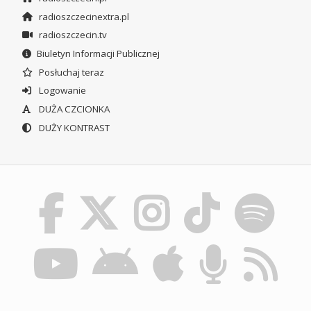
radioszczecinextra.pl
radioszczecin.tv
Biuletyn Informacji Publicznej
Posłuchaj teraz
Logowanie
DUŻA CZCIONKA
DUŻY KONTRAST