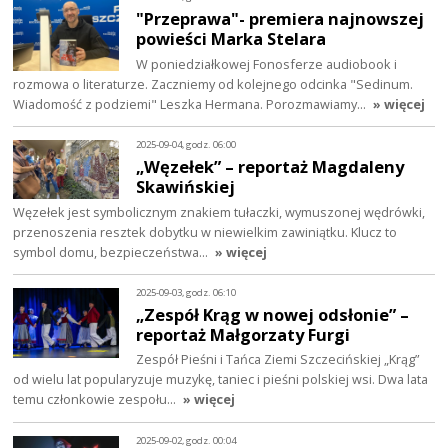
"Przeprawa"- premiera najnowszej
powieści Marka Stelara
W poniedziałkowej Fonosferze audiobook i
rozmowa o literaturze. Zaczniemy od kolejnego odcinka "Sedinum.
Wiadomość z podziemi" Leszka Hermana. Porozmawiamy…
» więcej
2025-09-04, godz. 06:00
„Węzełek” – reportaż Magdaleny
Skawińskiej
Węzełek jest symbolicznym znakiem tułaczki, wymuszonej wędrówki,
przenoszenia resztek dobytku w niewielkim zawiniątku. Klucz to
symbol domu, bezpieczeństwa…
» więcej
2025-09-03, godz. 06:10
„Zespół Krąg w nowej odsłonie” –
reportaż Małgorzaty Furgi
Zespół Pieśni i Tańca Ziemi Szczecińskiej „Krąg”
od wielu lat popularyzuje muzykę, taniec i pieśni polskiej wsi. Dwa lata
temu członkowie zespołu…
» więcej
2025-09-02, godz. 00:04