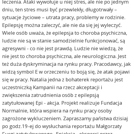
leczenia. Ataki wywołuje u niej stres, ale nie po jednym
dniu, ten stres musi być przewlekły, długotrwały –
sytuacje życiowe – utrata pracy, problemy w rodzinie.
Epilepsję można zaleczyć, ale nie da się jej wyleczyć.
Wiele osób uważa, że epilepsja to choroba psychiczna,
ludzie nie są w stanie samodzielnie funkcjonować, są
agresywni - co nie jest prawdą. Ludzie nie wiedzą, że
nie jest to choroba psychiczna, ale neurologiczna. Jest
też duża dyskryminacja na rynku pracy. Pracodawcy, jak
widzą symbol E w orzeczeniu to boją się, że atak pojawi
się w pracy. Natalia jedna z bohaterek reportażu jest
uczestniczką Kampanii na rzecz akceptacji i
zwiększenia zatrudnienia osób z epilepsją
zatytułowanej Epi - akcja. Projekt realizuje Fundacja
Normalnie, która wspiera na rynku pracy osoby
zagrożone wykluczeniem. Zapraszamy państwa dzisiaj
po godz.19-ej do wysłuchania reportażu Małgorzaty
Furgi zatytułowanego „Epiakcja - eksperci przez