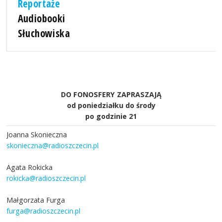
Reportaże
Audiobooki
Słuchowiska
DO FONOSFERY ZAPRASZAJĄ
od poniedziałku do środy
po godzinie 21
Joanna Skonieczna
skonieczna@radioszczecin.pl
Agata Rokicka
rokicka@radioszczecin.pl
Małgorzata Furga
furga@radioszczecin.pl