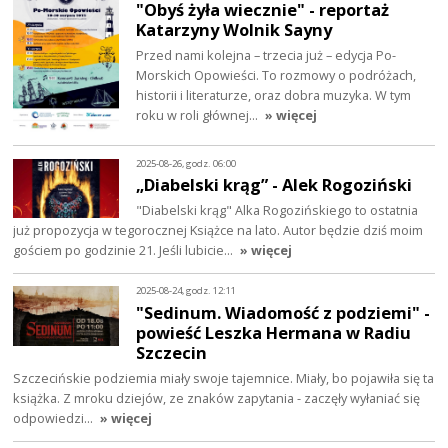
"Obyś żyła wiecznie" - reportaż
Katarzyny Wolnik Sayny
Przed nami kolejna – trzecia już – edycja Po-
Morskich Opowieści. To rozmowy o podróżach,
historii i literaturze, oraz dobra muzyka. W tym
roku w roli głównej…
» więcej
2025-08-26, godz. 06:00
„Diabelski krąg” - Alek Rogoziński
"Diabelski krąg" Alka Rogozińskiego to ostatnia
już propozycja w tegorocznej Książce na lato. Autor będzie dziś moim
gościem po godzinie 21. Jeśli lubicie…
» więcej
2025-08-24, godz. 12:11
"Sedinum. Wiadomość z podziemi" -
powieść Leszka Hermana w Radiu
Szczecin
Szczecińskie podziemia miały swoje tajemnice. Miały, bo pojawiła się ta
książka. Z mroku dziejów, ze znaków zapytania - zaczęły wyłaniać się
odpowiedzi…
» więcej