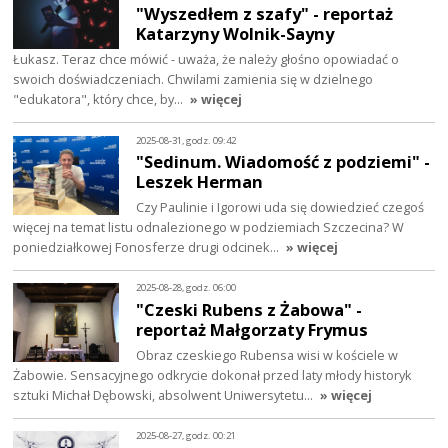
"Wyszedłem z szafy" - reportaż
Katarzyny Wolnik-Sayny
Łukasz. Teraz chce mówić - uważa, że należy głośno opowiadać o
swoich doświadczeniach. Chwilami zamienia się w dzielnego
"edukatora", który chce, by…
» więcej
2025-08-31, godz. 09:42
"Sedinum. Wiadomość z podziemi" -
Leszek Herman
Czy Paulinie i Igorowi uda się dowiedzieć czegoś
więcej na temat listu odnalezionego w podziemiach Szczecina? W
poniedziałkowej Fonosferze drugi odcinek…
» więcej
2025-08-28, godz. 06:00
"Czeski Rubens z Żabowa" -
reportaż Małgorzaty Frymus
Obraz czeskiego Rubensa wisi w kościele w
Żabowie. Sensacyjnego odkrycie dokonał przed laty młody historyk
sztuki Michał Dębowski, absolwent Uniwersytetu…
» więcej
2025-08-27, godz. 00:21