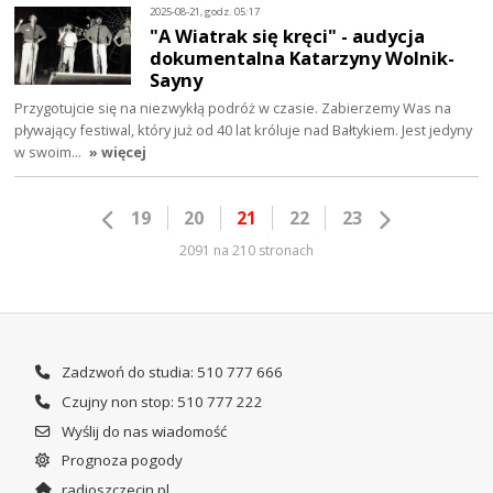
2025-08-21, godz. 05:17
"A Wiatrak się kręci" - audycja
dokumentalna Katarzyny Wolnik-
Sayny
Przygotujcie się na niezwykłą podróż w czasie. Zabierzemy Was na
pływający festiwal, który już od 40 lat króluje nad Bałtykiem. Jest jedyny
w swoim…
» więcej
19
20
21
22
23
2091 na 210 stronach
Zadzwoń do studia: 510 777 666
Czujny non stop: 510 777 222
Wyślij do nas wiadomość
Prognoza pogody
radioszczecin.pl