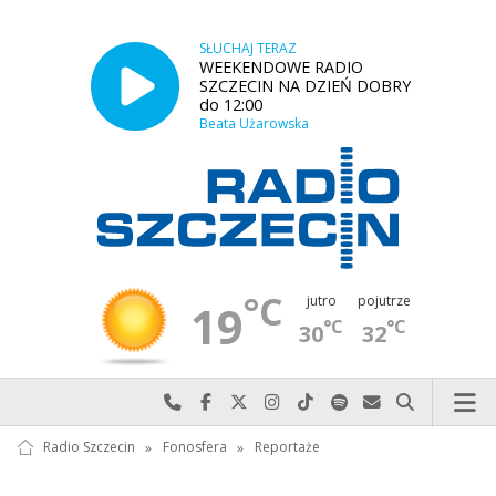
SŁUCHAJ TERAZ
WEEKENDOWE RADIO
SZCZECIN NA DZIEŃ DOBRY
do 12:00
Beata Użarowska
°C
jutro
pojutrze
19
°C
°C
30
32
Najlepiej po prostu do nas zadzwoń
Odwiedź nas na Facebook-u
Odwiedź nas na X
Odwiedź nas na Instagram-ie
Odwiedź nas na TikTok-u
Szukaj nas na Spotify
Wyślij do nas w
Szukaj
Radio Szczecin
»
Fonosfera
»
Reportaże