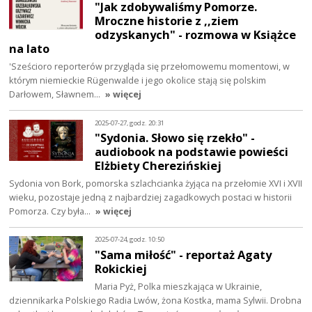
"Jak zdobywaliśmy Pomorze.
Mroczne historie z ,,ziem
odzyskanych" - rozmowa w Książce
na lato
'Sześcioro reporterów przygląda się przełomowemu momentowi, w
którym niemieckie Rügenwalde i jego okolice stają się polskim
Darłowem, Sławnem…
» więcej
2025-07-27, godz. 20:31
"Sydonia. Słowo się rzekło" -
audiobook na podstawie powieści
Elżbiety Cherezińskiej
Sydonia von Bork, pomorska szlachcianka żyjąca na przełomie XVI i XVII
wieku, pozostaje jedną z najbardziej zagadkowych postaci w historii
Pomorza. Czy była…
» więcej
2025-07-24, godz. 10:50
"Sama miłość" - reportaż Agaty
Rokickiej
Maria Pyż, Polka mieszkająca w Ukrainie,
dziennikarka Polskiego Radia Lwów, żona Kostka, mama Sylwii. Drobna