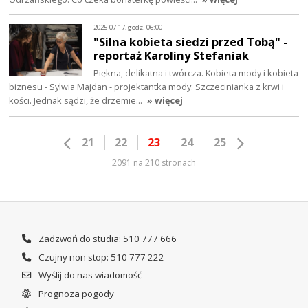
2025-07-17, godz. 06:00
"Silna kobieta siedzi przed Tobą" -
reportaż Karoliny Stefaniak
Piękna, delikatna i twórcza. Kobieta mody i kobieta
biznesu - Sylwia Majdan - projektantka mody. Szczecinianka z krwi i
kości. Jednak sądzi, że drzemie…
» więcej
21
22
23
24
25
2091 na 210 stronach
Zadzwoń do studia: 510 777 666
Czujny non stop: 510 777 222
Wyślij do nas wiadomość
Prognoza pogody