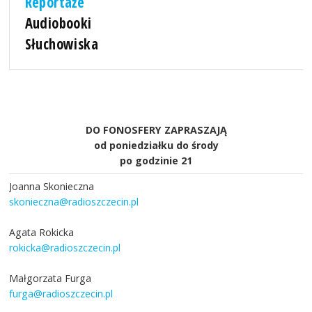
Reportaże
Audiobooki
Słuchowiska
DO FONOSFERY ZAPRASZAJĄ
od poniedziałku do środy
po godzinie 21
Joanna Skonieczna
skonieczna@radioszczecin.pl
Agata Rokicka
rokicka@radioszczecin.pl
Małgorzata Furga
furga@radioszczecin.pl