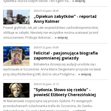
sylwetka i burza rudych loków. Ten ogień na…
» więcej
2025-07-23, godz. 06:00
„Opiekun zabytków" - reportaż
Anny Kolmer
Powiat gryfiński, tak jak całe województwo zachodniopomorskie,
obfituje w zabytki. Niestety nie wszystkie można uratować przed
zniszczeniem. Próbuje dokonać…
» więcej
2025-07-22, godz. 05:00
Felicita! - pasjonująca biografia
zapomnianej gwiazdy
Bohaterka dzisiejszej audycji urodziła się i
wychowała w Szczecinie. Anna Maria Stegemann przyszła na świat
przy ulicy Rödenberg 249, dziś to ulica Podgórna…
» więcej
2025-07-20, godz. 21:13
"Sydonia. Słowo się rzekło" -
powieść Elżbiety Cherezińskiej
W Marianowie rozpoczyna się proces Sydonii. Po wstępnych
przesłuchaniach szlachcianka trafia do Szczecina, do Zamku
Odrzańskiego. Co czeka bohaterkę powieści…
» więcej