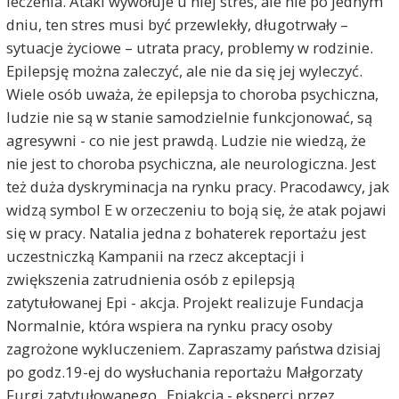
leczenia. Ataki wywołuje u niej stres, ale nie po jednym
dniu, ten stres musi być przewlekły, długotrwały –
sytuacje życiowe – utrata pracy, problemy w rodzinie.
Epilepsję można zaleczyć, ale nie da się jej wyleczyć.
Wiele osób uważa, że epilepsja to choroba psychiczna,
ludzie nie są w stanie samodzielnie funkcjonować, są
agresywni - co nie jest prawdą. Ludzie nie wiedzą, że
nie jest to choroba psychiczna, ale neurologiczna. Jest
też duża dyskryminacja na rynku pracy. Pracodawcy, jak
widzą symbol E w orzeczeniu to boją się, że atak pojawi
się w pracy. Natalia jedna z bohaterek reportażu jest
uczestniczką Kampanii na rzecz akceptacji i
zwiększenia zatrudnienia osób z epilepsją
zatytułowanej Epi - akcja. Projekt realizuje Fundacja
Normalnie, która wspiera na rynku pracy osoby
zagrożone wykluczeniem. Zapraszamy państwa dzisiaj
po godz.19-ej do wysłuchania reportażu Małgorzaty
Furgi zatytułowanego „Epiakcja - eksperci przez