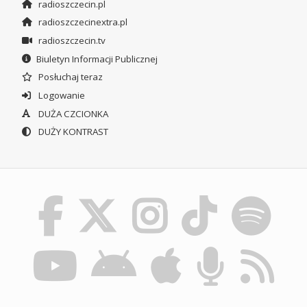
radioszczecin.pl
radioszczecinextra.pl
radioszczecin.tv
Biuletyn Informacji Publicznej
Posłuchaj teraz
Logowanie
DUŻA CZCIONKA
DUŻY KONTRAST