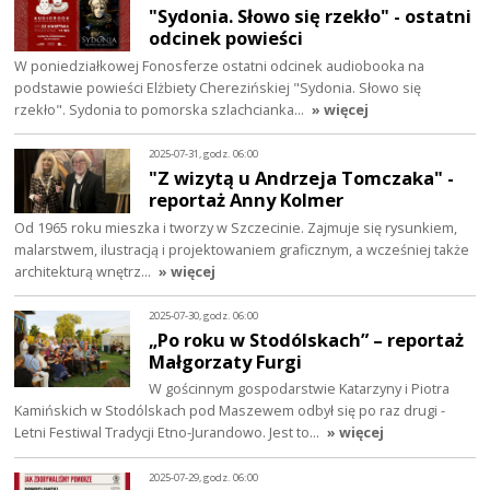
"Sydonia. Słowo się rzekło" - ostatni
odcinek powieści
W poniedziałkowej Fonosferze ostatni odcinek audiobooka na
podstawie powieści Elżbiety Cherezińskiej "Sydonia. Słowo się
rzekło". Sydonia to pomorska szlachcianka…
» więcej
2025-07-31, godz. 06:00
"Z wizytą u Andrzeja Tomczaka" -
reportaż Anny Kolmer
Od 1965 roku mieszka i tworzy w Szczecinie. Zajmuje się rysunkiem,
malarstwem, ilustracją i projektowaniem graficznym, a wcześniej także
architekturą wnętrz…
» więcej
2025-07-30, godz. 06:00
„Po roku w Stodólskach” – reportaż
Małgorzaty Furgi
W gościnnym gospodarstwie Katarzyny i Piotra
Kamińskich w Stodólskach pod Maszewem odbył się po raz drugi -
Letni Festiwal Tradycji Etno-Jurandowo. Jest to…
» więcej
2025-07-29, godz. 06:00