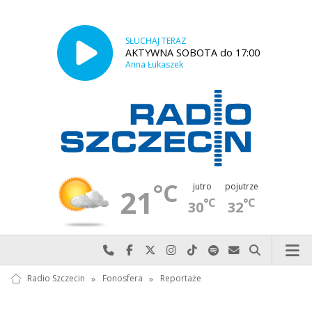
SŁUCHAJ TERAZ
AKTYWNA SOBOTA do 17:00
Anna Łukaszek
°C
jutro
pojutrze
21
°C
°C
30
32
Najlepiej po prostu do nas zadzwoń
Odwiedź nas na Facebook-u
Odwiedź nas na X
Odwiedź nas na Instagram-ie
Odwiedź nas na TikTok-u
Szukaj nas na Spotify
Wyślij do nas w
Szukaj
Radio Szczecin
»
Fonosfera
»
Reportaże