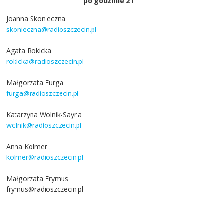
po godzinie 21
Joanna Skonieczna
skonieczna@radioszczecin.pl
Agata Rokicka
rokicka@radioszczecin.pl
Małgorzata Furga
furga@radioszczecin.pl
Katarzyna Wolnik-Sayna
wolnik@radioszczecin.pl
Anna Kolmer
kolmer@radioszczecin.pl
Małgorzata Frymus
frymus@radioszczecin.pl