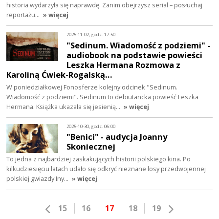
historia wydarzyła się naprawdę. Zanim obejrzysz serial – posłuchaj
reportażu…
» więcej
2025-11-02, godz. 17:50
"Sedinum. Wiadomość z podziemi" -
audiobook na podstawie powieści
Leszka Hermana Rozmowa z
Karoliną Ćwiek-Rogalską…
W poniedziałkowej Fonosferze kolejny odcinek "Sedinum.
Wiadomość z podziemi". Sedinum to debiutancka powieść Leszka
Hermana. Książka ukazała się jesienią…
» więcej
2025-10-30, godz. 06:00
"Benici" - audycja Joanny
Skoniecznej
To jedna z najbardziej zaskakujących historii polskiego kina. Po
kilkudziesięciu latach udało się odkryć nieznane losy przedwojennej
polskiej gwiazdy Iny…
» więcej
15
16
17
18
19