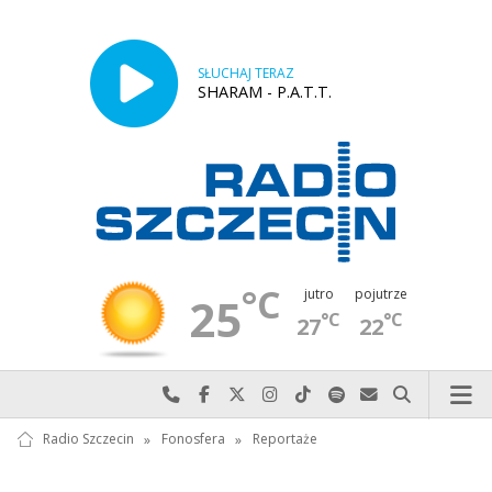
SŁUCHAJ TERAZ
SHARAM - P.A.T.T.
°C
jutro
pojutrze
25
°C
°C
27
22
Najlepiej po prostu do nas zadzwoń
Odwiedź nas na Facebook-u
Odwiedź nas na X
Odwiedź nas na Instagram-ie
Odwiedź nas na TikTok-u
Szukaj nas na Spotify
Wyślij do nas w
Szukaj
Radio Szczecin
»
Fonosfera
»
Reportaże