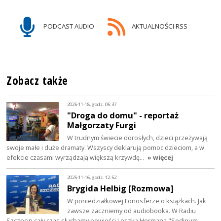
PODCAST AUDIO
AKTUALNOŚCI RSS
Zobacz także
2025-11-18, godz. 05:37
"Droga do domu" - reportaż
Małgorzaty Furgi
W trudnym świecie dorosłych, dzieci przeżywają
swoje małe i duże dramaty. Wszyscy deklarują pomoc dzieciom, a w
efekcie czasami wyrządzają większą krzywdę…
» więcej
2025-11-16, godz. 12:52
Brygida Helbig [Rozmowa]
W poniedziałkowej Fonosferze o książkach. Jak
zawsze zaczniemy od audiobooka. W Radiu
Szczecin cały czas słuchamy powieści Leszka Hermana "Sedinum.