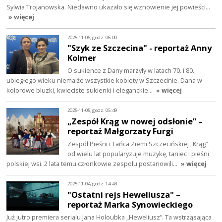
Sylwia Trojanowska. Niedawno ukazało się wznowienie jej powieści…
» więcej
2025-11-06, godz. 06:00
"Szyk ze Szczecina" - reportaż Anny
Kolmer
O sukience z Dany marzyły w latach 70. i 80.
ubiegłego wieku niemalże wszystkie kobiety w Szczecinie. Dana w
kolorowe bluzki, kwieciste sukienki i eleganckie…
» więcej
2025-11-05, godz. 05:49
„Zespół Krąg w nowej odsłonie” –
reportaż Małgorzaty Furgi
Zespół Pieśni i Tańca Ziemi Szczecińskiej „Krąg”
od wielu lat popularyzuje muzykę, taniec i pieśni
polskiej wsi. 2 lata temu członkowie zespołu postanowili…
» więcej
2025-11-04, godz. 14:43
"Ostatni rejs Heweliusza" –
reportaż Marka Synowieckiego
Już jutro premiera serialu Jana Holoubka „Heweliusz”. Ta wstrząsająca