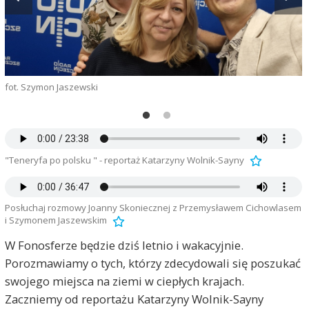
fot. Szymon Jaszewski
m
"Teneryfa po polsku " - reportaż Katarzyny Wolnik-Sayny
Posłuchaj rozmowy Joanny Skoniecznej z Przemysławem Cichowlasem
i Szymonem Jaszewskim
W Fonosferze będzie dziś letnio i wakacyjnie.
Porozmawiamy o tych, którzy zdecydowali się poszukać
swojego miejsca na ziemi w ciepłych krajach.
Zaczniemy od reportażu Katarzyny Wolnik-Sayny