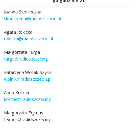
po godzinie 21
Joanna Skonieczna
skonieczna@radioszczecin.pl
Agata Rokicka
rokicka@radioszczecin.pl
Małgorzata Furga
furga@radioszczecin.pl
Katarzyna Wolnik-Sayna
wolnik@radioszczecin.pl
Anna Kolmer
kolmer@radioszczecin.pl
Małgorzata Frymus
frymus@radioszczecin.pl