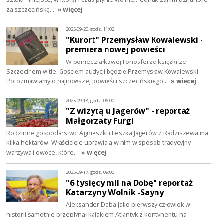
za szczecińską…
» więcej
2025-09-20, godz. 11:02
"Kurort" Przemysław Kowalewski -
premiera nowej powieści
W poniedziałkowej Fonosferze książki ze
Szczecinem w tle. Gościem audycji będzie Przemysław Kowalewski.
Porozmawiamy o najnowszej powieści szczecińskiego…
» więcej
2025-09-18, godz. 06:00
"Z wizytą u Jagerów" - reportaż
Małgorzaty Furgi
Rodzinne gospodarstwo Agnieszki i Leszka Jagerów z Radziszewa ma
kilka hektarów. Właściciele uprawiają w nim w sposób tradycyjny
warzywa i owoce, które…
» więcej
2025-09-17, godz. 09:03
"6 tysięcy mil na Dobę" reportaż
Katarzyny Wolnik -Sayny
Aleksander Doba jako pierwszy człowiek w
historii samotnie przepłynął kajakiem Atlantyk z kontynentu na