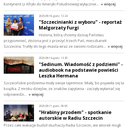
kontynent (z Afryki do Ameryki Południowej) wyłącznie…
» więcej
2025-09-16, godz. 12:24
"Szczecinianki z wyboru" - reportaż
Małgorzaty Furgi
Historia, którą chcemy dzisiaj Państwu
przypomnieć, złożona jest z przeżyć trzech Pań, mieszkanek
Szczecina. Trafiły do tego miasta wraz ze swoimi rodzicami…
» więcej
2025-09-14, godz. 13:30
"Sedinum. Wiadomość z podziemi" -
audiobook na podstawie powieści
Leszka Hermana
Szczecińskie podziemia miały swoje tajemnice. Miały, bo pojawiła się ta
książka. Z mroku dziejów, ze znaków zapytania - zaczęły wyłaniać się
odpowiedzi…
» więcej
2025-09-11, godz. 06:00
"Hrabiny przodem" - spotkanie
autorskie w Radiu Szczecin
Przez całe wakacje budził słuchaczy Radia Szczecin, we wtorek mogli