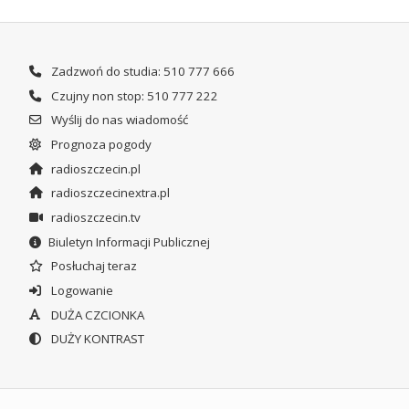
Zadzwoń do studia: 510 777 666
Czujny non stop: 510 777 222
Wyślij do nas wiadomość
Prognoza pogody
radioszczecin.pl
radioszczecinextra.pl
radioszczecin.tv
Biuletyn Informacji Publicznej
Posłuchaj teraz
Logowanie
DUŻA CZCIONKA
DUŻY KONTRAST