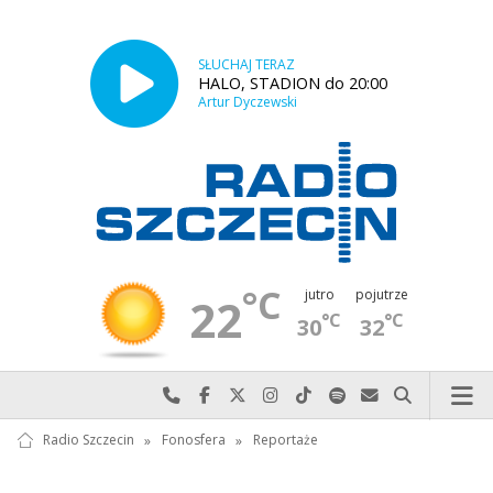
SŁUCHAJ TERAZ
HALO, STADION do 20:00
Artur Dyczewski
°C
jutro
pojutrze
22
°C
°C
30
32
Najlepiej po prostu do nas zadzwoń
Odwiedź nas na Facebook-u
Odwiedź nas na X
Odwiedź nas na Instagram-ie
Odwiedź nas na TikTok-u
Szukaj nas na Spotify
Wyślij do nas w
Szukaj
Radio Szczecin
»
Fonosfera
»
Reportaże