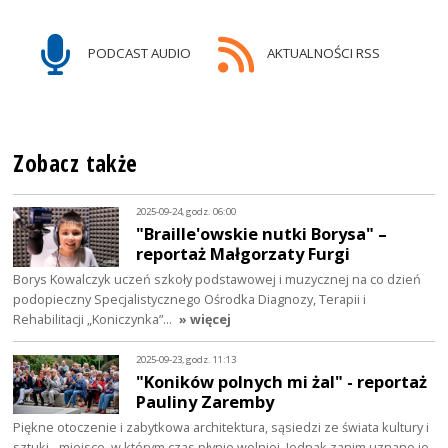
PODCAST AUDIO
AKTUALNOŚCI RSS
Zobacz także
2025-09-24, godz. 06:00
"Braille'owskie nutki Borysa" –
reportaż Małgorzaty Furgi
Borys Kowalczyk uczeń szkoły podstawowej i muzycznej na co dzień
podopieczny Specjalistycznego Ośrodka Diagnozy, Terapii i
Rehabilitacji „Koniczynka”…
» więcej
2025-09-23, godz. 11:13
"Koników polnych mi żal" - reportaż
Pauliny Zaremby
Piękne otoczenie i zabytkowa architektura, sąsiedzi ze świata kultury i
sztuki - miejsce, w którym czas płynie wolniej. Jednak zanim uznano je