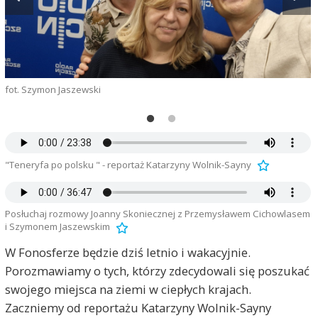
fot. Szymon Jaszewski
m
"Teneryfa po polsku " - reportaż Katarzyny Wolnik-Sayny
Posłuchaj rozmowy Joanny Skoniecznej z Przemysławem Cichowlasem
i Szymonem Jaszewskim
W Fonosferze będzie dziś letnio i wakacyjnie.
Porozmawiamy o tych, którzy zdecydowali się poszukać
swojego miejsca na ziemi w ciepłych krajach.
Zaczniemy od reportażu Katarzyny Wolnik-Sayny