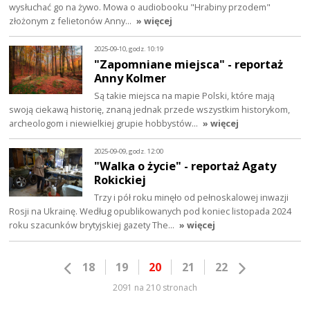
wysłuchać go na żywo. Mowa o audiobooku "Hrabiny przodem"
złożonym z felietonów Anny…
» więcej
2025-09-10, godz. 10:19
"Zapomniane miejsca" - reportaż
Anny Kolmer
Są takie miejsca na mapie Polski, które mają
swoją ciekawą historię, znaną jednak przede wszystkim historykom,
archeologom i niewielkiej grupie hobbystów…
» więcej
2025-09-09, godz. 12:00
"Walka o życie" - reportaż Agaty
Rokickiej
Trzy i pół roku minęło od pełnoskalowej inwazji
Rosji na Ukrainę. Według opublikowanych pod koniec listopada 2024
roku szacunków brytyjskiej gazety The…
» więcej
18
19
20
21
22
2091 na 210 stronach