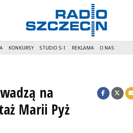
A
KONKURSY
STUDIO S-1
REKLAMA
O NAS
owadzą na
aż Marii Pyż