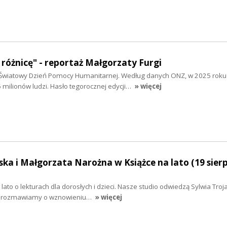
różnicę" - reportaż Małgorzaty Furgi
 Światowy Dzień Pomocy Humanitarnej. Według danych ONZ, w 2025 roku
5 milionów ludzi. Hasło tegorocznej edycji…
» więcej
ka i Małgorzata Narożna w Książce na lato (19 sier
 lato o lekturach dla dorosłych i dzieci. Nasze studio odwiedzą Sylwia Tro
Porozmawiamy o wznowieniu…
» więcej