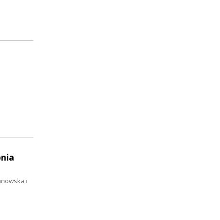
pnia
janowska i