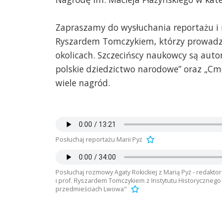
Zapraszamy do wysłuchania reportażu i r
Ryszardem Tomczykiem, którzy prowadzą 
okolicach. Szczecińscy naukowcy są aut
polskie dziedzictwo narodowe” oraz „Cm
wiele nagród.
Posłuchaj reportażu Marii Pyż
Posłuchaj rozmowy Agaty Rokickiej z Marią Pyż - redakto
i prof. Ryszardem Tomczykiem z Instytutu Historyczneg
przedmieściach Lwowa"