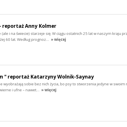
- reportaż Anny Kolmer
ale i na świecie) starzeje się. W ciągu ostatnich 25 lat w naszym kraju pr
żej 60 lat. Według prognoz…
» więcej
 " reportaż Katarzyny Wolnik-Saynay
ie wyobrażają sobie bez nich życia, bo psy to stworzenia jedyne w swoim 
 wierne i ufne – nawet…
» więcej