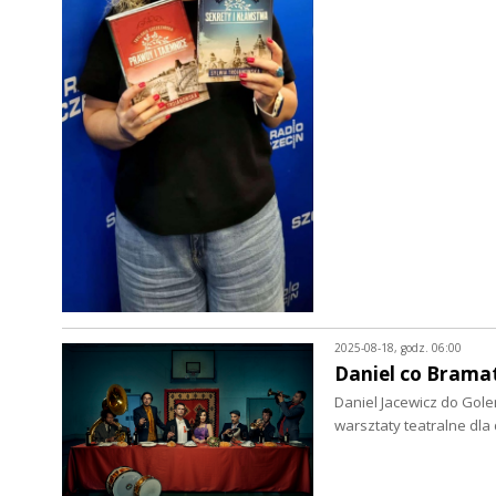
2025-08-18, godz. 06:00
Daniel co Brama
Daniel Jacewicz do Gole
warsztaty teatralne dla