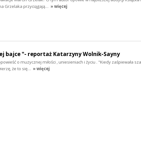
na Grzelaka przyciągają…
» więcej
zej bajce "- reportaż Katarzyny Wolnik-Sayny
owieść o muzycznej miłości , uniesieniach i życiu . "Kiedy zaśpiewała sz
ierzę, że to się…
» więcej