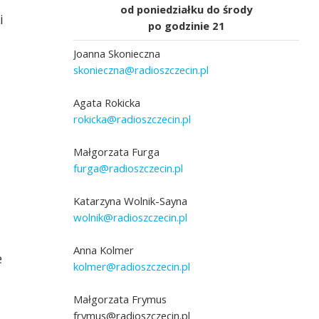
od poniedziałku do środy
i
po godzinie 21
Joanna Skonieczna
skonieczna@radioszczecin.pl
Agata Rokicka
rokicka@radioszczecin.pl
Fot. Maria Pyż [Polskie
Małgorzata Furga
furga@radioszczecin.pl
Maria Pyż odbiera Nagrodę im. Macieja
Płażyńskiego w Muzeum Emigracji w Gdyni.
Materiały promocyjne organizatora
Katarzyna Wolnik-Sayna
wolnik@radioszczecin.pl
Anna Kolmer
e
kolmer@radioszczecin.pl
Małgorzata Frymus
frymus@radioszczecin.pl