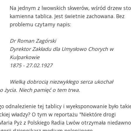
Na jednym z lwowskich skwerów, wśród drzew sto
kamienna tablica. Jest świetnie zachowana. Bez
problemu czytamy napis:
Dr Roman Zagórski
Dyrektor Zakładu dla Umysłowo Chorych w
Tablica w Kulparkowie. 
Kulparkowie
Radio Lwów]
1875 - 27.02.1927
ria Pyż odbiera Nagrodę im. Macieja
ażyńskiego w Muzeum Emigracji w Gdyni.
Wielką dobrocią niezwykłego serca ukochał
teriały promocyjne organizatora
ego życia. Niech pamięć o tem trwa.
 odnalezienie tej tablicy i wyeksponowanie było taki
ckiej władzy? O tym w reportażu "Niektóre drogi
Maria Pyż z Polskiego Radia Lwów otrzymała niedawno
egorii dziennikarz medium polonijnego.