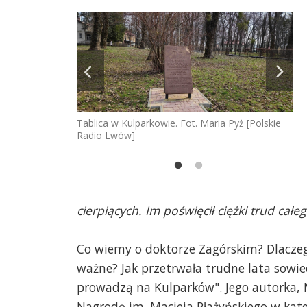
Tablica w Kulparkowie. Fot. Maria Pyż [Polskie
Radio Lwów]
 Macieja
Ma
cji w Gdyni.
Pł
tora
Ma
cierpiących. Im poświęcił ciężki trud cał
Co wiemy o doktorze Zagórskim? Dlaczego
ważne? Jak przetrwała trudne lata sowie
prowadzą na Kulparków". Jego autorka, 
Nagrodę im. Macieja Płażyńskiego w kat