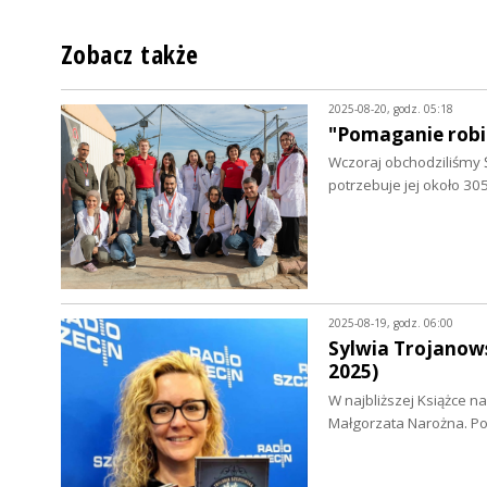
Zobacz także
2025-08-20, godz. 05:18
"Pomaganie robi 
Wczoraj obchodziliśmy
potrzebuje jej około 30
2025-08-19, godz. 06:00
Sylwia Trojanows
2025)
W najbliższej Książce na
Małgorzata Narożna. 