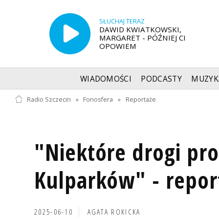
SŁUCHAJ TERAZ
DAWID KWIATKOWSKI,
MARGARET - PÓŹNIEJ CI
OPOWIEM
WIADOMOŚCI
PODCASTY
MUZYK
Radio Szczecin
»
Fonosfera
»
Reportaże
"Niektóre drogi pr
Kulparków" - report
2025-06-10
AGATA ROKICKA