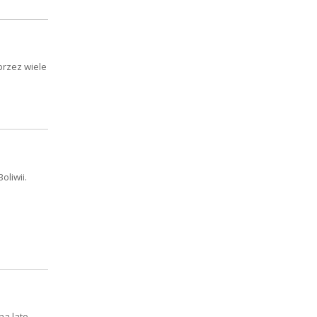
przez wiele
oliwii.
na lato.