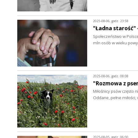
2025-08-06, godz. 23:58
"Ładna starość" 
Społeczeństwo w Polsce (
mln osób w wieku powy
2025-08-06, godz. 08:08
"Rozmowa z psem
Miłośnicy psów często n
Oddane, pełne miłości,
2025-08-05, godz. 06:00