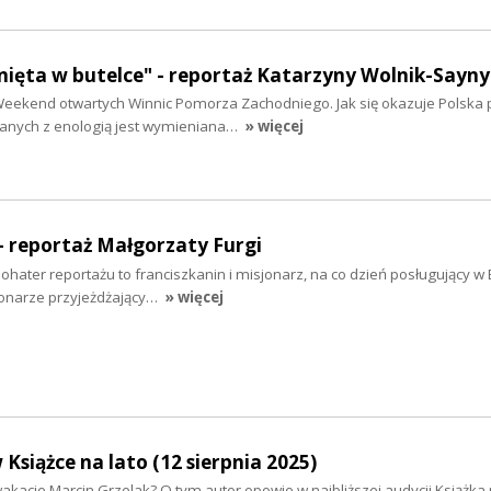
ięta w butelce" - reportaż Katarzyny Wolnik-Sayny
I Weekend otwartych Winnic Pomorza Zachodniego. Jak się okazuje Polska 
anych z enologią jest wymieniana…
» więcej
 – reportaż Małgorzaty Furgi
hater reportażu to franciszkanin i misjonarz, na co dzień posługujący w B
sjonarze przyjeżdżający…
» więcej
Książce na lato (12 sierpnia 2025)
wakacje Marcin Grzelak? O tym autor opowie w najbliższej audycji Książka 