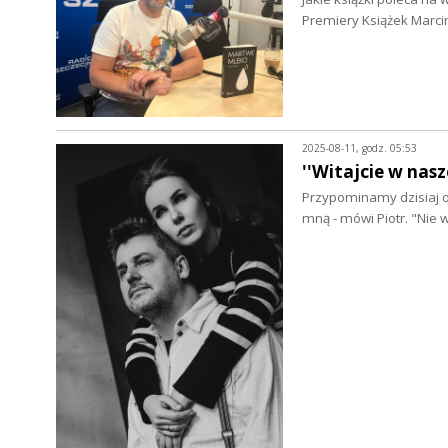
Premiery Książek Marci
2025-08-11, godz. 05:53
''Witajcie w nas
Przypominamy dzisiaj op
mną - mówi Piotr. "Nie w