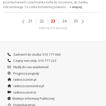
przesłuchaniach szlachcianka trafia do Szczecina, do Zamku
Odrzańskiego. Co czeka bohaterkę powieści…
» więcej
21
22
23
24
25
2092 na 210 stronach
Zadzwoń do studia: 510 777 666
Czujny non stop: 510 777 222
Wyślij do nas wiadomość
Prognoza pogody
radioszczecin.pl
radioszczecinextra.pl
radioszczecin.tv
Biuletyn Informacji Publicznej
Posłuchaj teraz