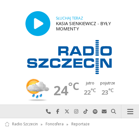
SŁUCHAJ TERAZ
KASIA SIENKIEWICZ - BYŁY
MOMENTY
°C
jutro
pojutrze
24
°C
°C
22
23
Najlepiej po prostu do nas zadzwoń
Odwiedź nas na Facebook-u
Odwiedź nas na X
Odwiedź nas na Instagram-ie
Odwiedź nas na TikTok-u
Szukaj nas na Spotify
Wyślij do nas w
Szukaj
Radio Szczecin
»
Fonosfera
»
Reportaże