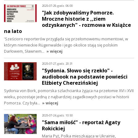
2025-07-29, godz. 06:00
"Jak zdobywaliśmy Pomorze.
Mroczne historie z ,,ziem
odzyskanych" - rozmowa w Książce
na lato
'Sześcioro reporterów przygląda się przełomowemu momentowi, w
którym niemieckie Rügenwalde i jego okolice stają się polskim
Darłowem, Sławnem…
» więcej
2025-07-27, godz. 20:31
"Sydonia. Słowo się rzekło" -
audiobook na podstawie powieści
Elżbiety Cherezińskiej
Sydonia von Bork, pomorska szlachcianka żyjąca na przełomie XVI i XVII
wieku, pozostaje jedną z najbardziej zagadkowych postaci w historii
Pomorza. Czy była…
» więcej
2025-07-24, godz. 10:50
"Sama miłość" - reportaż Agaty
Rokickiej
Maria Pyż, Polka mieszkająca w Ukrainie,