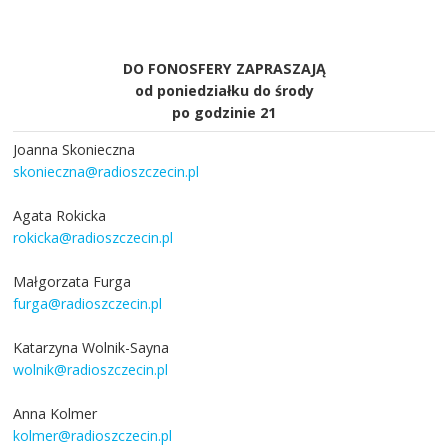
DO FONOSFERY ZAPRASZAJĄ
od poniedziałku do środy
po godzinie 21
Joanna Skonieczna
skonieczna@radioszczecin.pl
Agata Rokicka
rokicka@radioszczecin.pl
Małgorzata Furga
furga@radioszczecin.pl
Katarzyna Wolnik-Sayna
wolnik@radioszczecin.pl
Anna Kolmer
kolmer@radioszczecin.pl