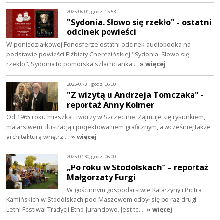
2025-08-01, godz. 15:53
"Sydonia. Słowo się rzekło" - ostatni
odcinek powieści
W poniedziałkowej Fonosferze ostatni odcinek audiobooka na
podstawie powieści Elżbiety Cherezińskiej "Sydonia. Słowo się
rzekło". Sydonia to pomorska szlachcianka…
» więcej
2025-07-31, godz. 06:00
"Z wizytą u Andrzeja Tomczaka" -
reportaż Anny Kolmer
Od 1965 roku mieszka i tworzy w Szczecinie. Zajmuje się rysunkiem,
malarstwem, ilustracją i projektowaniem graficznym, a wcześniej także
architekturą wnętrz…
» więcej
2025-07-30, godz. 06:00
„Po roku w Stodólskach” – reportaż
Małgorzaty Furgi
W gościnnym gospodarstwie Katarzyny i Piotra
Kamińskich w Stodólskach pod Maszewem odbył się po raz drugi -
Letni Festiwal Tradycji Etno-Jurandowo. Jest to…
» więcej