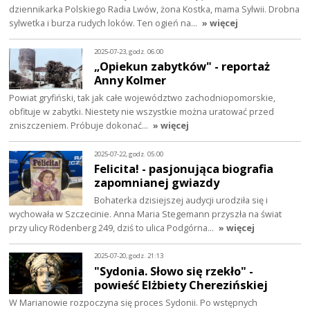
dziennikarka Polskiego Radia Lwów, żona Kostka, mama Sylwii. Drobna
sylwetka i burza rudych loków. Ten ogień na…
» więcej
2025-07-23, godz. 06:00
„Opiekun zabytków" - reportaż
Anny Kolmer
Powiat gryfiński, tak jak całe województwo zachodniopomorskie,
obfituje w zabytki. Niestety nie wszystkie można uratować przed
zniszczeniem. Próbuje dokonać…
» więcej
2025-07-22, godz. 05:00
Felicita! - pasjonująca biografia
zapomnianej gwiazdy
Bohaterka dzisiejszej audycji urodziła się i
wychowała w Szczecinie. Anna Maria Stegemann przyszła na świat
przy ulicy Rödenberg 249, dziś to ulica Podgórna…
» więcej
2025-07-20, godz. 21:13
"Sydonia. Słowo się rzekło" -
powieść Elżbiety Cherezińskiej
W Marianowie rozpoczyna się proces Sydonii. Po wstępnych