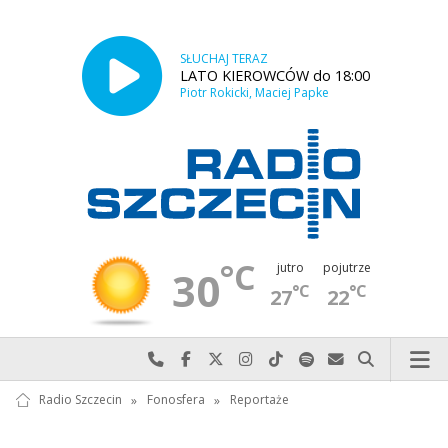
SŁUCHAJ TERAZ
LATO KIEROWCÓW do 18:00
Piotr Rokicki, Maciej Papke
°C
jutro
pojutrze
30
°C
°C
27
22
Najlepiej po prostu do nas zadzwoń
Odwiedź nas na Facebook-u
Odwiedź nas na X
Odwiedź nas na Instagram-ie
Odwiedź nas na TikTok-u
Szukaj nas na Spotify
Wyślij do nas w
Szukaj
Radio Szczecin
»
Fonosfera
»
Reportaże