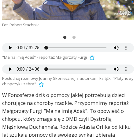
Fot. Robert Stachnik
F
"Ma na imię Adaś" - reportaż Małgorzaty Furgi
Posłuchaj rozmowy Joanny Skoniecznej z autorkami książki "Platynowy
chłopczyk i zebra"
W Fonosferze dziś o pomocy jakiej potrzebują dzieci
chorujące na choroby rzadkie. Przypomnimy reportaż
Małgorzaty Furgi "Ma na imię Adaś". To opowieść o
chłopcu, który zmaga się z DMD czyli Dystrofią
Mięśniową Duchenne’a. Rodzice Adasia Orlika od kilku
lat szukają pomocy dla swojego synka i zbierają