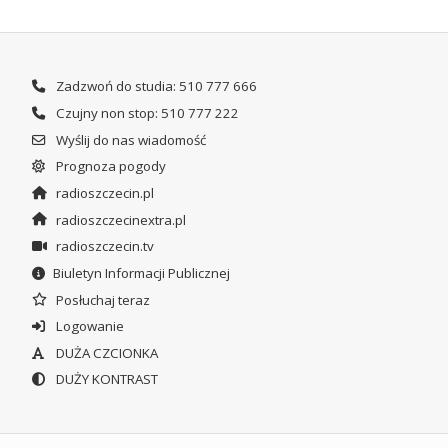
Zadzwoń do studia: 510 777 666
Czujny non stop: 510 777 222
Wyślij do nas wiadomość
Prognoza pogody
radioszczecin.pl
radioszczecinextra.pl
radioszczecin.tv
Biuletyn Informacji Publicznej
Posłuchaj teraz
Logowanie
DUŻA CZCIONKA
DUŻY KONTRAST