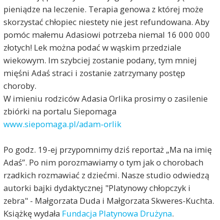
pieniądze na leczenie. Terapia genowa z której może
skorzystać chłopiec niestety nie jest refundowana. Aby
pomóc małemu Adasiowi potrzeba niemal 16 000 000
złotych! Lek można podać w wąskim przedziale
wiekowym. Im szybciej zostanie podany, tym mniej
mięśni Adaś straci i zostanie zatrzymany postęp
choroby.
W imieniu rodziców Adasia Orlika prosimy o zasilenie
zbiórki na portalu Siepomaga
www.siepomaga.pl/adam-orlik
Po godz. 19-ej przypomnimy dziś reportaż „Ma na imię
Adaś”. Po nim porozmawiamy o tym jak o chorobach
rzadkich rozmawiać z dziećmi. Nasze studio odwiedzą
autorki bajki dydaktycznej "Platynowy chłopczyk i
zebra" - Małgorzata Duda i Małgorzata Skweres-Kuchta.
Książkę wydała
Fundacja Platynowa Drużyna
.