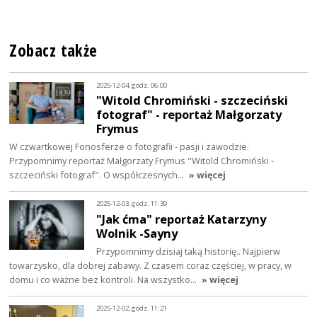
Zobacz także
2025-12-04, godz. 06:00
"Witold Chromiński - szczeciński
fotograf" - reportaż Małgorzaty
Frymus
W czwartkowej Fonosferze o fotografii - pasji i zawodzie.
Przypomnimy reportaż Małgorzaty Frymus "Witold Chromiński -
szczeciński fotograf". O współczesnych…
» więcej
2025-12-03, godz. 11:39
"Jak ćma" reportaż Katarzyny
Wolnik -Sayny
Przypomnimy dzisiaj taką historię.. Najpierw
towarzysko, dla dobrej zabawy. Z czasem coraz częściej, w pracy, w
domu i co ważne bez kontroli. Na wszystko…
» więcej
2025-12-02, godz. 11:21