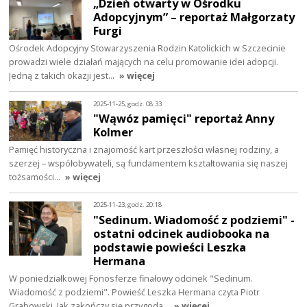
„Dzień otwarty w Ośrodku
Adopcyjnym” – reportaż Małgorzaty
Furgi
Ośrodek Adopcyjny Stowarzyszenia Rodzin Katolickich w Szczecinie
prowadzi wiele działań mających na celu promowanie idei adopcji.
Jedną z takich okazji jest…
» więcej
2025-11-25, godz. 08:33
"Wąwóz pamięci" reportaż Anny
Kolmer
Pamięć historyczna i znajomość kart przeszłości własnej rodziny, a
szerzej – współobywateli, są fundamentem kształtowania się naszej
tożsamości…
» więcej
2025-11-23, godz. 20:18
"Sedinum. Wiadomość z podziemi" -
ostatni odcinek audiobooka na
podstawie powieści Leszka
Hermana
W poniedziałkowej Fonosferze finałowy odcinek "Sedinum.
Wiadomość z podziemi". Powieść Leszka Hermana czyta Piotr
Grabowski. Jak zakończy się przygoda…
» więcej