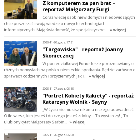
Z komputerem za pan brat –
reportaż Małgorzaty Furgi
Coraz więcej osób niewidomych i niedowidzących
chce poszerzać swoją wiedzę o nowych technologiach
informatycznych. Mają świadomość, że specjalistyczne…
» więcej
2025-11-30, godz. 17:21
"Targowiska" - reportaż Joanny
Skoniecznej
W poniedziałkowej Fonosferze porozmawiamy o
różnych pomysłach na polsko-niemieckie spotkania. Będzie zarówno o
sprawach codziennych i przyziemnych jak i…
» więcej
2025-11-27, godz. 06:15
"Portret Kobiety Rakiety" - reportaż
Katarzyny Wolnik - Sayny
„W życiu nie musisz nikomu niczego udowadniać.
O ile wiesz, kim jesteś i do czego jesteś zdolny ... To wystarczy! „ To
ulubiony cytat Małgorzaty Serbin…
» więcej
2025-11-26, godz. 06:00