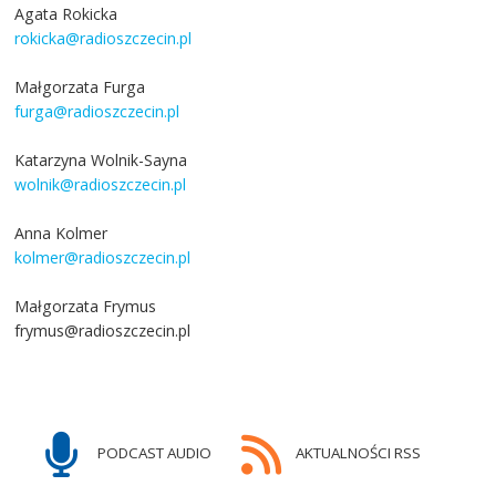
Agata Rokicka
rokicka@radioszczecin.pl
Małgorzata Furga
furga@radioszczecin.pl
Katarzyna Wolnik-Sayna
wolnik@radioszczecin.pl
Anna Kolmer
kolmer@radioszczecin.pl
Małgorzata Frymus
frymus@radioszczecin.pl
PODCAST AUDIO
AKTUALNOŚCI RSS