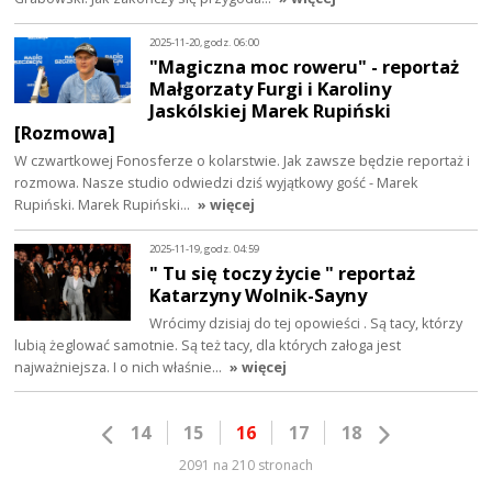
2025-11-20, godz. 06:00
"Magiczna moc roweru" - reportaż
Małgorzaty Furgi i Karoliny
Jaskólskiej Marek Rupiński
[Rozmowa]
W czwartkowej Fonosferze o kolarstwie. Jak zawsze będzie reportaż i
rozmowa. Nasze studio odwiedzi dziś wyjątkowy gość - Marek
Rupiński. Marek Rupiński…
» więcej
2025-11-19, godz. 04:59
" Tu się toczy życie " reportaż
Katarzyny Wolnik-Sayny
Wrócimy dzisiaj do tej opowieści . Są tacy, którzy
lubią żeglować samotnie. Są też tacy, dla których załoga jest
najważniejsza. I o nich właśnie…
» więcej
14
15
16
17
18
2091 na 210 stronach