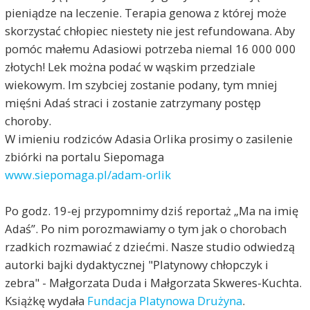
pieniądze na leczenie. Terapia genowa z której może
skorzystać chłopiec niestety nie jest refundowana. Aby
pomóc małemu Adasiowi potrzeba niemal 16 000 000
złotych! Lek można podać w wąskim przedziale
wiekowym. Im szybciej zostanie podany, tym mniej
mięśni Adaś straci i zostanie zatrzymany postęp
choroby.
W imieniu rodziców Adasia Orlika prosimy o zasilenie
zbiórki na portalu Siepomaga
www.siepomaga.pl/adam-orlik
Po godz. 19-ej przypomnimy dziś reportaż „Ma na imię
Adaś”. Po nim porozmawiamy o tym jak o chorobach
rzadkich rozmawiać z dziećmi. Nasze studio odwiedzą
autorki bajki dydaktycznej "Platynowy chłopczyk i
zebra" - Małgorzata Duda i Małgorzata Skweres-Kuchta.
Książkę wydała
Fundacja Platynowa Drużyna
.