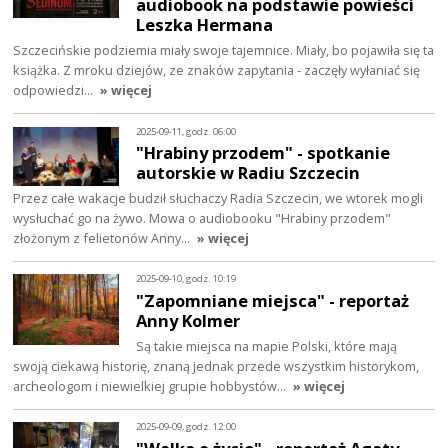
audiobook na podstawie powieści
Leszka Hermana
Szczecińskie podziemia miały swoje tajemnice. Miały, bo pojawiła się ta
książka. Z mroku dziejów, ze znaków zapytania - zaczęły wyłaniać się
odpowiedzi…
» więcej
2025-09-11, godz. 06:00
"Hrabiny przodem" - spotkanie
autorskie w Radiu Szczecin
Przez całe wakacje budził słuchaczy Radia Szczecin, we wtorek mogli
wysłuchać go na żywo. Mowa o audiobooku "Hrabiny przodem"
złożonym z felietonów Anny…
» więcej
2025-09-10, godz. 10:19
"Zapomniane miejsca" - reportaż
Anny Kolmer
Są takie miejsca na mapie Polski, które mają
swoją ciekawą historię, znaną jednak przede wszystkim historykom,
archeologom i niewielkiej grupie hobbystów…
» więcej
2025-09-09, godz. 12:00