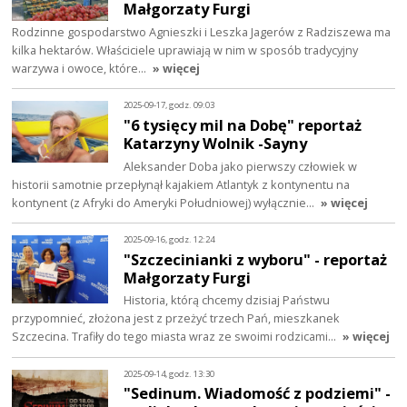
Małgorzaty Furgi
Rodzinne gospodarstwo Agnieszki i Leszka Jagerów z Radziszewa ma
kilka hektarów. Właściciele uprawiają w nim w sposób tradycyjny
warzywa i owoce, które…
» więcej
2025-09-17, godz. 09:03
"6 tysięcy mil na Dobę" reportaż
Katarzyny Wolnik -Sayny
Aleksander Doba jako pierwszy człowiek w
historii samotnie przepłynął kajakiem Atlantyk z kontynentu na
kontynent (z Afryki do Ameryki Południowej) wyłącznie…
» więcej
2025-09-16, godz. 12:24
"Szczecinianki z wyboru" - reportaż
Małgorzaty Furgi
Historia, którą chcemy dzisiaj Państwu
przypomnieć, złożona jest z przeżyć trzech Pań, mieszkanek
Szczecina. Trafiły do tego miasta wraz ze swoimi rodzicami…
» więcej
2025-09-14, godz. 13:30
"Sedinum. Wiadomość z podziemi" -