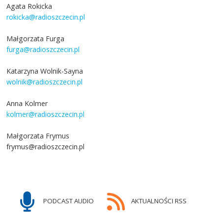
Agata Rokicka
rokicka@radioszczecin.pl
Małgorzata Furga
furga@radioszczecin.pl
Katarzyna Wolnik-Sayna
wolnik@radioszczecin.pl
Anna Kolmer
kolmer@radioszczecin.pl
Małgorzata Frymus
frymus@radioszczecin.pl
PODCAST AUDIO
AKTUALNOŚCI RSS