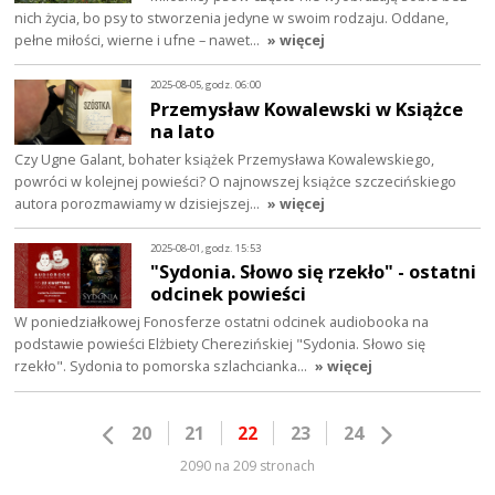
nich życia, bo psy to stworzenia jedyne w swoim rodzaju. Oddane,
pełne miłości, wierne i ufne – nawet…
» więcej
2025-08-05, godz. 06:00
Przemysław Kowalewski w Książce
na lato
Czy Ugne Galant, bohater książek Przemysława Kowalewskiego,
powróci w kolejnej powieści? O najnowszej książce szczecińskiego
autora porozmawiamy w dzisiejszej…
» więcej
2025-08-01, godz. 15:53
"Sydonia. Słowo się rzekło" - ostatni
odcinek powieści
W poniedziałkowej Fonosferze ostatni odcinek audiobooka na
podstawie powieści Elżbiety Cherezińskiej "Sydonia. Słowo się
rzekło". Sydonia to pomorska szlachcianka…
» więcej
20
21
22
23
24
2090 na 209 stronach