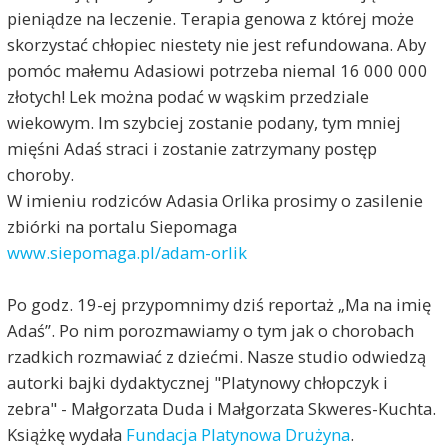
pieniądze na leczenie. Terapia genowa z której może
skorzystać chłopiec niestety nie jest refundowana. Aby
pomóc małemu Adasiowi potrzeba niemal 16 000 000
złotych! Lek można podać w wąskim przedziale
wiekowym. Im szybciej zostanie podany, tym mniej
mięśni Adaś straci i zostanie zatrzymany postęp
choroby.
W imieniu rodziców Adasia Orlika prosimy o zasilenie
zbiórki na portalu Siepomaga
www.siepomaga.pl/adam-orlik
Po godz. 19-ej przypomnimy dziś reportaż „Ma na imię
Adaś”. Po nim porozmawiamy o tym jak o chorobach
rzadkich rozmawiać z dziećmi. Nasze studio odwiedzą
autorki bajki dydaktycznej "Platynowy chłopczyk i
zebra" - Małgorzata Duda i Małgorzata Skweres-Kuchta.
Książkę wydała
Fundacja Platynowa Drużyna
.