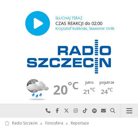
SŁUCHAJ TERAZ
CZAS REAKCJI do 02:00
Krzysztof Kukliński, Sławomir Orlik
°C
jutro
pojutrze
20
°C
°C
21
24
Najlepiej po prostu do nas zadzwoń
Odwiedź nas na Facebook-u
Odwiedź nas na X
Odwiedź nas na Instagram-ie
Odwiedź nas na TikTok-u
Szukaj nas na Spotify
Wyślij do nas w
Szukaj
Radio Szczecin
»
Fonosfera
»
Reportaże