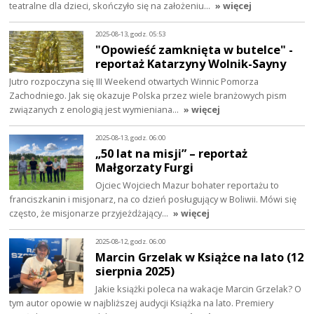
teatralne dla dzieci, skończyło się na założeniu…
» więcej
2025-08-13, godz. 05:53
"Opowieść zamknięta w butelce" -
reportaż Katarzyny Wolnik-Sayny
Jutro rozpoczyna się III Weekend otwartych Winnic Pomorza
Zachodniego. Jak się okazuje Polska przez wiele branżowych pism
związanych z enologią jest wymieniana…
» więcej
2025-08-13, godz. 06:00
„50 lat na misji” – reportaż
Małgorzaty Furgi
Ojciec Wojciech Mazur bohater reportażu to
franciszkanin i misjonarz, na co dzień posługujący w Boliwii. Mówi się
często, że misjonarze przyjeżdżający…
» więcej
2025-08-12, godz. 06:00
Marcin Grzelak w Książce na lato (12
sierpnia 2025)
Jakie książki poleca na wakacje Marcin Grzelak? O
tym autor opowie w najbliższej audycji Książka na lato. Premiery