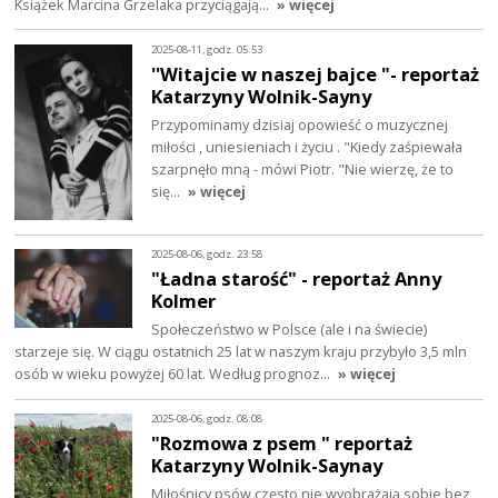
Książek Marcina Grzelaka przyciągają…
» więcej
2025-08-11, godz. 05:53
''Witajcie w naszej bajce "- reportaż
Katarzyny Wolnik-Sayny
Przypominamy dzisiaj opowieść o muzycznej
miłości , uniesieniach i życiu . "Kiedy zaśpiewała
szarpnęło mną - mówi Piotr. "Nie wierzę, że to
się…
» więcej
2025-08-06, godz. 23:58
"Ładna starość" - reportaż Anny
Kolmer
Społeczeństwo w Polsce (ale i na świecie)
starzeje się. W ciągu ostatnich 25 lat w naszym kraju przybyło 3,5 mln
osób w wieku powyżej 60 lat. Według prognoz…
» więcej
2025-08-06, godz. 08:08
"Rozmowa z psem " reportaż
Katarzyny Wolnik-Saynay
Miłośnicy psów często nie wyobrażają sobie bez