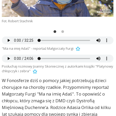
Fot. Robert Stachnik
F
"Ma na imię Adaś" - reportaż Małgorzaty Furgi
Posłuchaj rozmowy Joanny Skoniecznej z autorkami książki "Platynowy
chłopczyk i zebra"
W Fonosferze dziś o pomocy jakiej potrzebują dzieci
chorujące na choroby rzadkie. Przypomnimy reportaż
Małgorzaty Furgi "Ma na imię Adaś". To opowieść o
chłopcu, który zmaga się z DMD czyli Dystrofią
Mięśniową Duchenne’a. Rodzice Adasia Orlika od kilku
lat szukają pomocy dla swojego synka i zbierają