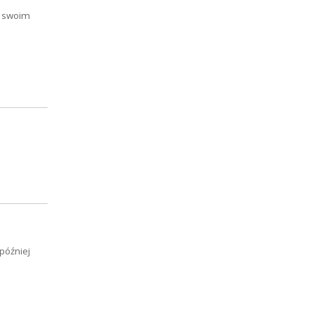
O swoim
 później