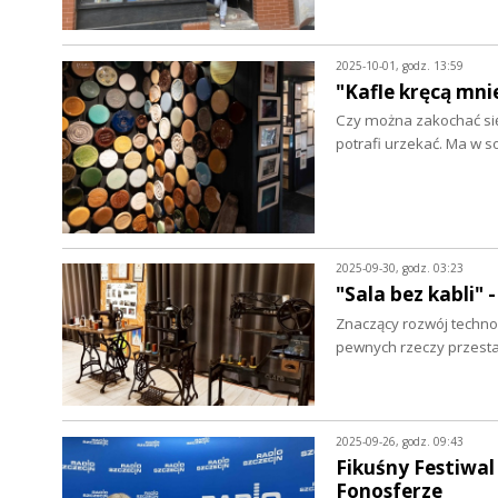
2025-10-01, godz. 13:59
"Kafle kręcą mni
Czy można zakochać się
potrafi urzekać. Ma w 
2025-09-30, godz. 03:23
"Sala bez kabli"
Znaczący rozwój techno
pewnych rzeczy przesta
2025-09-26, godz. 09:43
Fikuśny Festiwal
Fonosferze