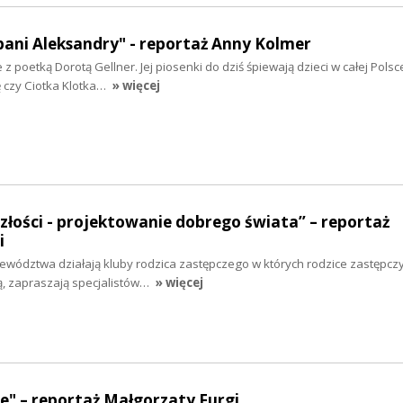
ani Aleksandry" - reportaż Anny Kolmer
 poetką Dorotą Gellner. Jej piosenki do dziś śpiewają dzieci w całej Polsce
ę czy Ciotka Klotka…
» więcej
łości - projektowanie dobrego świata” – reportaż
i
ewództwa działają kluby rodzica zastępczego w których rodzice zastępczy
ą, zapraszają specjalistów…
» więcej
e" – reportaż Małgorzaty Furgi