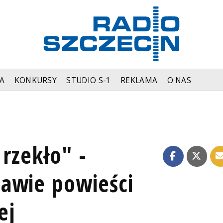
A
KONKURSY
STUDIO S-1
REKLAMA
O NAS
 rzekło" -
awie powieści
ej