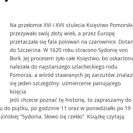
Na przełomie XVI i XVII stulecia Księstwo Pomorski
przeżywało swój złoty wiek, a przez Europę
przetaczała się fala polowań na czarownice. Dotar
do Szczecina. W 1620 roku stracono Sydonię von
Bork. Jej procesem żyło całe Księstwo, bo oskarżon
należała do najstarszego szlacheckiego rodu
Pomorza, a wśród stawianych jej zarzutów znalaz
się jeden szczególny: uśmiercenie panującego
księcia.
Jeśli chcecie poznać tę historię, to zapraszamy do
u do piątku, po godzinie 11 oraz w poniedziałki po 19 
ińskiej "Sydonia. Słowo się rzekło". Książkę czytają: