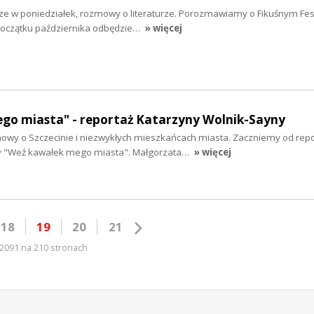
ze w poniedziałek, rozmowy o literaturze. Porozmawiamy o Fikuśnym Fes
a początku października odbędzie…
» więcej
go miasta" - reportaż Katarzyny Wolnik-Sayny
owy o Szczecinie i niezwykłych mieszkańcach miasta. Zaczniemy od rep
y "Weź kawałek mego miasta". Małgorzata…
» więcej
18
19
20
21
2091 na 210 stronach