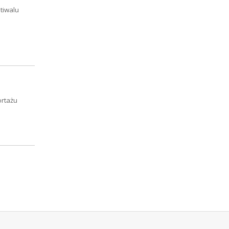
tiwalu
ortażu