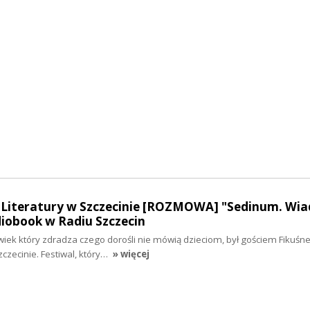
l Literatury w Szczecinie [ROZMOWA] "Sedinum. Wi
diobook w Radiu Szczecin
wiek który zdradza czego dorośli nie mówią dzieciom, był gościem Fikuśn
zczecinie. Festiwal, który…
» więcej