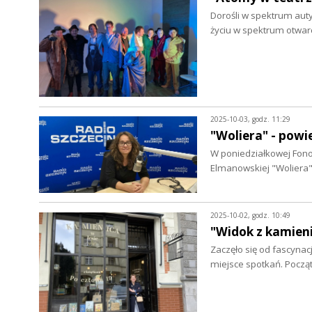
Dorośli w spektrum auty
życiu w spektrum otwar
2025-10-03, godz. 11:29
"Woliera" - pow
W poniedziałkowej Fono
Elmanowskiej "Woliera".
2025-10-02, godz. 10:49
"Widok z kamieni
Zaczęło się od fascynacj
miejsce spotkań. Pocz