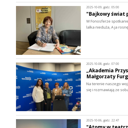
2025-10-09, godz. 05:00
"Bajkowy świat p
W Fonosferze spotkanie z
lalka nieduża, A ja rosn
2025-10-08, godz. 07:00
„Akademia Przysz
Małgorzaty Furg
Na terenie naszego woj
się i rozmawiają ze sob
2025-10-06, godz. 22:47
"Atomy w teatrz