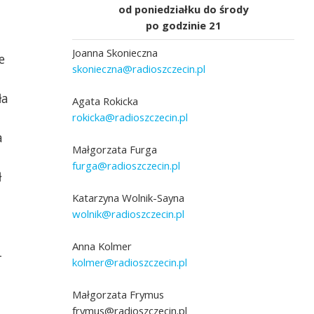
od poniedziałku do środy
po godzinie 21
Joanna Skonieczna
e
skonieczna@radioszczecin.pl
ła
Agata Rokicka
rokicka@radioszczecin.pl
a
Małgorzata Furga
furga@radioszczecin.pl
ł
Katarzyna Wolnik-Sayna
wolnik@radioszczecin.pl
Anna Kolmer
-
kolmer@radioszczecin.pl
Małgorzata Frymus
frymus@radioszczecin.pl