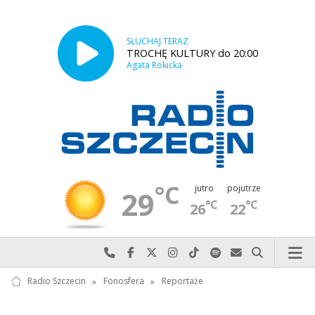
SŁUCHAJ TERAZ
TROCHĘ KULTURY do 20:00
Agata Rokicka
°C
jutro
pojutrze
29
°C
°C
26
22
Najlepiej po prostu do nas zadzwoń
Odwiedź nas na Facebook-u
Odwiedź nas na X
Odwiedź nas na Instagram-ie
Odwiedź nas na TikTok-u
Szukaj nas na Spotify
Wyślij do nas w
Szukaj
Radio Szczecin
»
Fonosfera
»
Reportaże