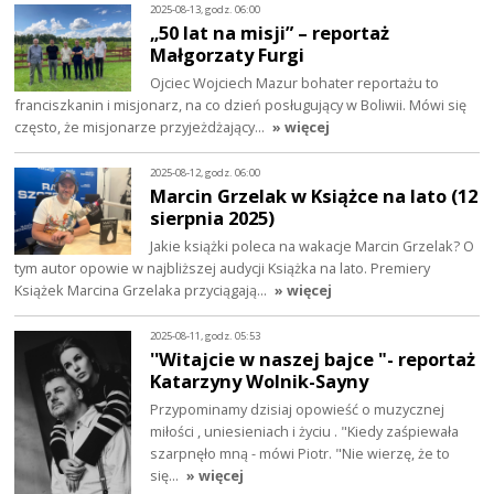
2025-08-13, godz. 06:00
„50 lat na misji” – reportaż
Małgorzaty Furgi
Ojciec Wojciech Mazur bohater reportażu to
franciszkanin i misjonarz, na co dzień posługujący w Boliwii. Mówi się
często, że misjonarze przyjeżdżający…
» więcej
2025-08-12, godz. 06:00
Marcin Grzelak w Książce na lato (12
sierpnia 2025)
Jakie książki poleca na wakacje Marcin Grzelak? O
tym autor opowie w najbliższej audycji Książka na lato. Premiery
Książek Marcina Grzelaka przyciągają…
» więcej
2025-08-11, godz. 05:53
''Witajcie w naszej bajce "- reportaż
Katarzyny Wolnik-Sayny
Przypominamy dzisiaj opowieść o muzycznej
miłości , uniesieniach i życiu . "Kiedy zaśpiewała
szarpnęło mną - mówi Piotr. "Nie wierzę, że to
się…
» więcej