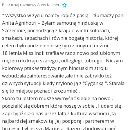
Posłuchaj rozmowy Anny Kolmer
" Wszystko w życiu należy robić z pasją – tłumaczy pani
Anita Agnihotri – Byłam samotną hinduską w
Szczecinie, pochodzącą z kraju o wielu kolorach,
smakach, zapachach i równie bogatą historią, której
celem było podzielenie się tym z innymi ludźmi."
18 letnia Miss Indii trafiła w raz z nowo poślubionym
mężem do kraju szarego , odległego ,obcego . Niczym
kolorowy ptak w tradycyjnym hinduskim stroju
wzbudzała zainteresowanie ,ale i nie zabrakło też
dziwnych sytuacji kiedy mylono ją z "Cyganką ". Starała
się to miejsce poznać i zrozumieć .
Skoro tu jestem muszę wymyślić siebie na nowo ,
podzielić się dobrem które noszę w sobie . I udało się .
Zaprzyjaźniała nas przez lata z kulturą wschodu ,tą
najbardziej smakowitą .Jej podporą i partnerem w
biznesie był jej syn Mariusz . Razem zbudowali sieć