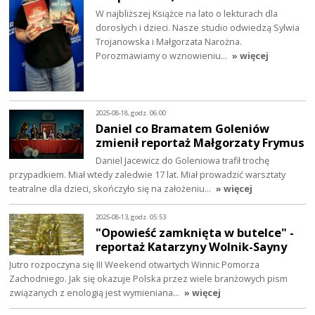
W najbliższej Książce na lato o lekturach dla
dorosłych i dzieci. Nasze studio odwiedzą Sylwia
Trojanowska i Małgorzata Narożna.
Porozmawiamy o wznowieniu…
» więcej
2025-08-18, godz. 06:00
Daniel co Bramatem Goleniów
zmienił reportaż Małgorzaty Frymus
Daniel Jacewicz do Goleniowa trafił trochę
przypadkiem. Miał wtedy zaledwie 17 lat. Miał prowadzić warsztaty
teatralne dla dzieci, skończyło się na założeniu…
» więcej
2025-08-13, godz. 05:53
"Opowieść zamknięta w butelce" -
reportaż Katarzyny Wolnik-Sayny
Jutro rozpoczyna się III Weekend otwartych Winnic Pomorza
Zachodniego. Jak się okazuje Polska przez wiele branżowych pism
związanych z enologią jest wymieniana…
» więcej