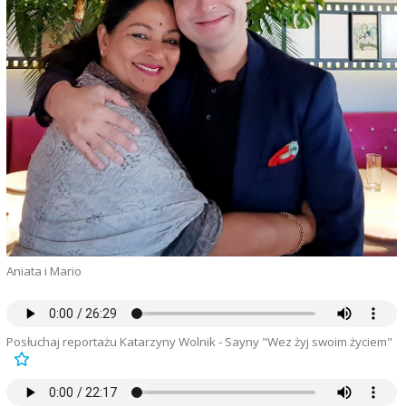
Aniata i Mario
Posłuchaj reportażu Katarzyny Wolnik - Sayny "Wez żyj swoim życiem"