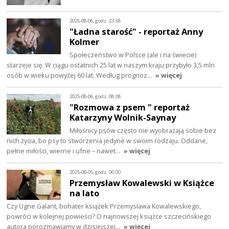
2025-08-06, godz. 23:58
"Ładna starość" - reportaż Anny
Kolmer
Społeczeństwo w Polsce (ale i na świecie)
starzeje się. W ciągu ostatnich 25 lat w naszym kraju przybyło 3,5 mln
osób w wieku powyżej 60 lat. Według prognoz…
» więcej
2025-08-06, godz. 08:08
"Rozmowa z psem " reportaż
Katarzyny Wolnik-Saynay
Miłośnicy psów często nie wyobrażają sobie bez
nich życia, bo psy to stworzenia jedyne w swoim rodzaju. Oddane,
pełne miłości, wierne i ufne – nawet…
» więcej
2025-08-05, godz. 06:00
Przemysław Kowalewski w Książce
na lato
Czy Ugne Galant, bohater książek Przemysława Kowalewskiego,
powróci w kolejnej powieści? O najnowszej książce szczecińskiego
autora porozmawiamy w dzisiejszej…
» więcej