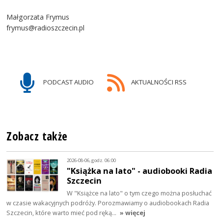
Małgorzata Frymus
frymus@radioszczecin.pl
PODCAST AUDIO
AKTUALNOŚCI RSS
Zobacz także
2026-08-06, godz. 06:00
"Książka na lato" - audiobooki Radia
Szczecin
W "Książce na lato" o tym czego można posłuchać
w czasie wakacyjnych podróży. Porozmawiamy o audiobookach Radia
Szczecin, które warto mieć pod ręką…
» więcej