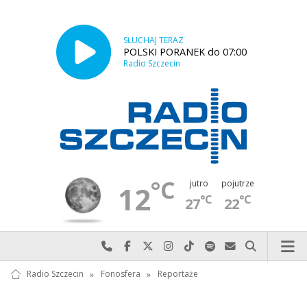
SŁUCHAJ TERAZ
POLSKI PORANEK do 07:00
Radio Szczecin
°C
jutro
pojutrze
12
°C
°C
27
22
Najlepiej po prostu do nas zadzwoń
Odwiedź nas na Facebook-u
Odwiedź nas na X
Odwiedź nas na Instagram-ie
Odwiedź nas na TikTok-u
Szukaj nas na Spotify
Wyślij do nas w
Szukaj
Radio Szczecin
»
Fonosfera
»
Reportaże