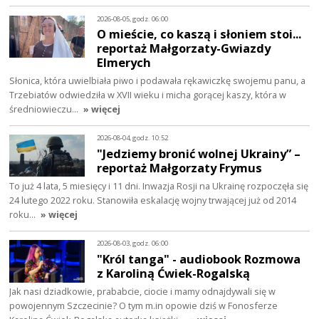
2026-08-05, godz. 06:00
O mieście, co kaszą i słoniem stoi...
reportaż Małgorzaty-Gwiazdy
Elmerych
Słonica, która uwielbiała piwo i podawała rękawiczkę swojemu panu, a
Trzebiatów odwiedziła w XVII wieku i micha gorącej kaszy, która w
średniowieczu…
» więcej
2026-08-04, godz. 10:52
"Jedziemy bronić wolnej Ukrainy” –
reportaż Małgorzaty Frymus
To już 4 lata, 5 miesięcy i 11 dni. Inwazja Rosji na Ukrainę rozpoczęła się
24 lutego 2022 roku. Stanowiła eskalację wojny trwającej już od 2014
roku…
» więcej
2026-08-03, godz. 06:00
"Król tanga" - audiobook Rozmowa
z Karoliną Ćwiek-Rogalską
Jak nasi dziadkowie, prababcie, ciocie i mamy odnajdywali się w
powojennym Szczecinie? O tym m.in opowie dziś w Fonosferze