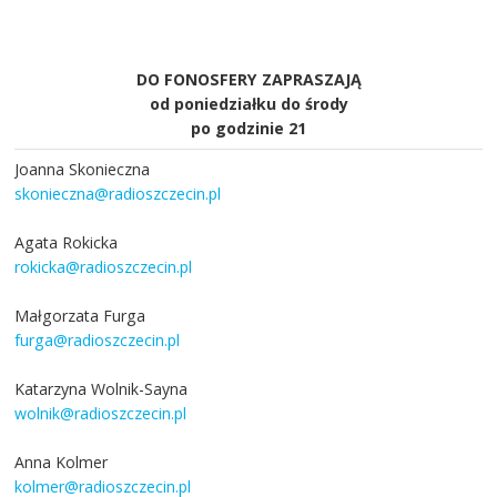
DO FONOSFERY ZAPRASZAJĄ
od poniedziałku do środy
po godzinie 21
Joanna Skonieczna
skonieczna@radioszczecin.pl
Agata Rokicka
rokicka@radioszczecin.pl
Małgorzata Furga
furga@radioszczecin.pl
Katarzyna Wolnik-Sayna
wolnik@radioszczecin.pl
Anna Kolmer
kolmer@radioszczecin.pl