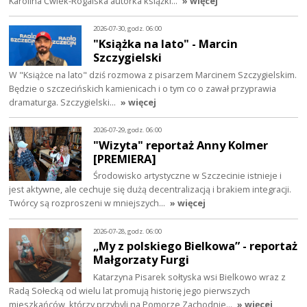
Karolina Ćwiek-Rogalska autorka książki…
» więcej
2026-07-30, godz. 06:00
"Książka na lato" - Marcin
Szczygielski
W "Książce na lato" dziś rozmowa z pisarzem Marcinem Szczygielskim.
Będzie o szczecińskich kamienicach i o tym co o zawał przyprawia
dramaturga. Szczygielski…
» więcej
2026-07-29, godz. 06:00
"Wizyta" reportaż Anny Kolmer
[PREMIERA]
Środowisko artystyczne w Szczecinie istnieje i
jest aktywne, ale cechuje się dużą decentralizacją i brakiem integracji.
Twórcy są rozproszeni w mniejszych…
» więcej
2026-07-28, godz. 06:00
„My z polskiego Bielkowa” - reportaż
Małgorzaty Furgi
Katarzyna Pisarek sołtyska wsi Bielkowo wraz z
Radą Sołecką od wielu lat promują historię jego pierwszych
mieszkańców, którzy przybyli na Pomorze Zachodnie…
» więcej