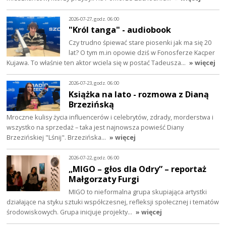
2026-07-27, godz. 06:00
"Król tanga" - audiobook
Czy trudno śpiewać stare piosenki jak ma się 20
lat? O tym m.in opowie dziś w Fonosferze Kacper
Kujawa. To właśnie ten aktor wciela się w postać Tadeusza…
» więcej
2026-07-23, godz. 06:00
Książka na lato - rozmowa z Dianą
Brzezińską
Mroczne kulisy życia influencerów i celebrytów, zdrady, morderstwa i
wszystko na sprzedaż – taka jest najnowsza powieść Diany
Brzezińskiej "Lśnij". Brzezińska…
» więcej
2026-07-22, godz. 06:00
„MIGO – głos dla Odry” – reportaż
Małgorzaty Furgi
MIGO to nieformalna grupa skupiająca artystki
działające na styku sztuki współczesnej, refleksji społecznej i tematów
środowiskowych. Grupa inicjuje projekty…
» więcej