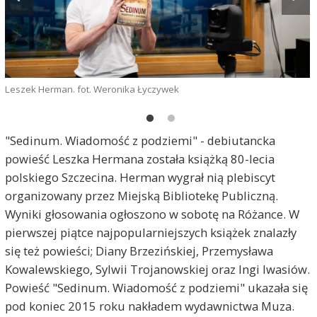
Leszek Herman. fot. Weronika Łyczywek
"Sedinum. Wiadomość z podziemi" - debiutancka
L
powieść Leszka Hermana została książką 80-lecia
polskiego Szczecina. Herman wygrał nią plebiscyt
organizowany przez Miejską Bibliotekę Publiczną.
Wyniki głosowania ogłoszono w sobotę na Różance. W
pierwszej piątce najpopularniejszych książek znalazły
się też powieści; Diany Brzezińskiej, Przemysława
Kowalewskiego, Sylwii Trojanowskiej oraz Ingi Iwasiów.
Powieść "Sedinum. Wiadomość z podziemi" ukazała się
pod koniec 2015 roku nakładem wydawnictwa Muza.