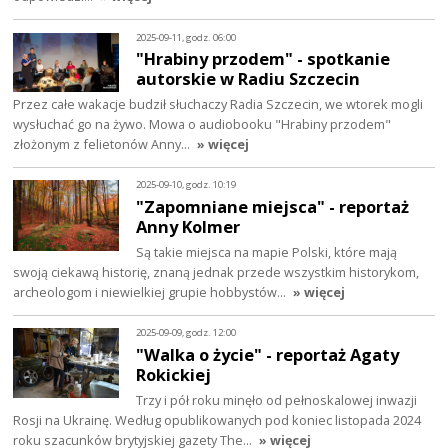
2025-09-11, godz. 06:00
"Hrabiny przodem" - spotkanie
autorskie w Radiu Szczecin
Przez całe wakacje budził słuchaczy Radia Szczecin, we wtorek mogli
wysłuchać go na żywo. Mowa o audiobooku "Hrabiny przodem"
złożonym z felietonów Anny…
» więcej
2025-09-10, godz. 10:19
"Zapomniane miejsca" - reportaż
Anny Kolmer
Są takie miejsca na mapie Polski, które mają
swoją ciekawą historię, znaną jednak przede wszystkim historykom,
archeologom i niewielkiej grupie hobbystów…
» więcej
2025-09-09, godz. 12:00
"Walka o życie" - reportaż Agaty
Rokickiej
Trzy i pół roku minęło od pełnoskalowej inwazji
Rosji na Ukrainę. Według opublikowanych pod koniec listopada 2024
roku szacunków brytyjskiej gazety The…
» więcej