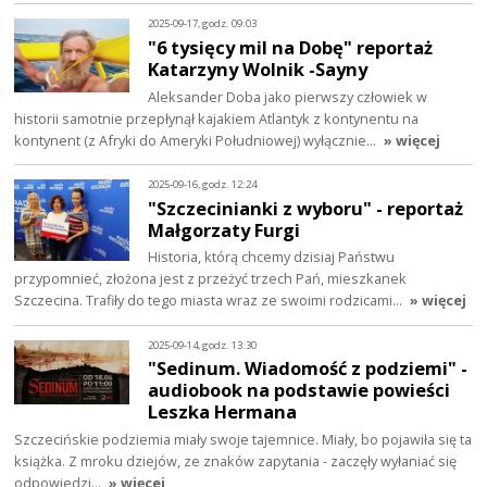
2025-09-17, godz. 09:03
"6 tysięcy mil na Dobę" reportaż
Katarzyny Wolnik -Sayny
Aleksander Doba jako pierwszy człowiek w
historii samotnie przepłynął kajakiem Atlantyk z kontynentu na
kontynent (z Afryki do Ameryki Południowej) wyłącznie…
» więcej
2025-09-16, godz. 12:24
"Szczecinianki z wyboru" - reportaż
Małgorzaty Furgi
Historia, którą chcemy dzisiaj Państwu
przypomnieć, złożona jest z przeżyć trzech Pań, mieszkanek
Szczecina. Trafiły do tego miasta wraz ze swoimi rodzicami…
» więcej
2025-09-14, godz. 13:30
"Sedinum. Wiadomość z podziemi" -
audiobook na podstawie powieści
Leszka Hermana
Szczecińskie podziemia miały swoje tajemnice. Miały, bo pojawiła się ta
książka. Z mroku dziejów, ze znaków zapytania - zaczęły wyłaniać się
odpowiedzi…
» więcej