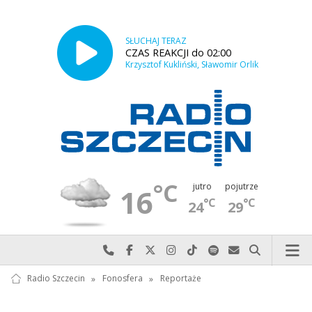
SŁUCHAJ TERAZ
CZAS REAKCJI do 02:00
Krzysztof Kukliński, Sławomir Orlik
°C
jutro
pojutrze
16
°C
°C
24
29
Najlepiej po prostu do nas zadzwoń
Odwiedź nas na Facebook-u
Odwiedź nas na X
Odwiedź nas na Instagram-ie
Odwiedź nas na TikTok-u
Szukaj nas na Spotify
Wyślij do nas w
Szukaj
Radio Szczecin
»
Fonosfera
»
Reportaże