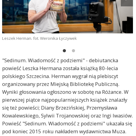
Leszek Herman. fot. Weronika Łyczywek
"Sedinum. Wiadomość z podziemi" - debiutancka
L
powieść Leszka Hermana została książką 80-lecia
polskiego Szczecina. Herman wygrał nią plebiscyt
organizowany przez Miejską Bibliotekę Publiczną.
Wyniki głosowania ogłoszono w sobotę na Różance. W
pierwszej piątce najpopularniejszych książek znalazły
się też powieści; Diany Brzezińskiej, Przemysława
Kowalewskiego, Sylwii Trojanowskiej oraz Ingi Iwasiów.
Powieść "Sedinum. Wiadomość z podziemi" ukazała się
pod koniec 2015 roku nakładem wydawnictwa Muza.