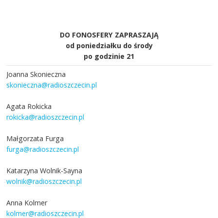
DO FONOSFERY ZAPRASZAJĄ
od poniedziałku do środy
po godzinie 21
Joanna Skonieczna
skonieczna@radioszczecin.pl
Agata Rokicka
rokicka@radioszczecin.pl
Małgorzata Furga
furga@radioszczecin.pl
Katarzyna Wolnik-Sayna
wolnik@radioszczecin.pl
Anna Kolmer
kolmer@radioszczecin.pl