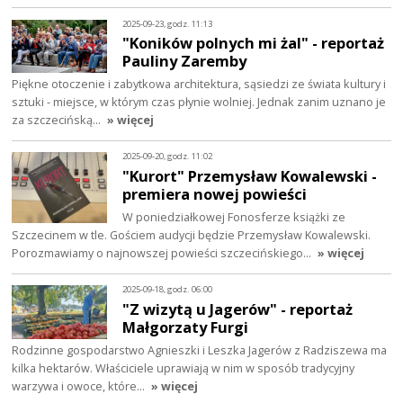
2025-09-23, godz. 11:13
"Koników polnych mi żal" - reportaż
Pauliny Zaremby
Piękne otoczenie i zabytkowa architektura, sąsiedzi ze świata kultury i
sztuki - miejsce, w którym czas płynie wolniej. Jednak zanim uznano je
za szczecińską…
» więcej
2025-09-20, godz. 11:02
"Kurort" Przemysław Kowalewski -
premiera nowej powieści
W poniedziałkowej Fonosferze książki ze
Szczecinem w tle. Gościem audycji będzie Przemysław Kowalewski.
Porozmawiamy o najnowszej powieści szczecińskiego…
» więcej
2025-09-18, godz. 06:00
"Z wizytą u Jagerów" - reportaż
Małgorzaty Furgi
Rodzinne gospodarstwo Agnieszki i Leszka Jagerów z Radziszewa ma
kilka hektarów. Właściciele uprawiają w nim w sposób tradycyjny
warzywa i owoce, które…
» więcej