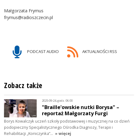
Małgorzata Frymus
frymus@radioszczecin.pl
PODCAST AUDIO
AKTUALNOŚCI RSS
Zobacz także
2025-09-24, godz. 06:00
"Braille'owskie nutki Borysa" –
reportaż Małgorzaty Furgi
Borys Kowalczyk uczeń szkoły podstawowej i muzycznej na co dzień
podopieczny Specjalistycznego Ośrodka Diagnozy, Terapii i
Rehabilitacji „Koniczynka”…
» więcej