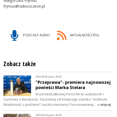
Małgorzata Frymus
frymus@radioszczecin.pl
PODCAST AUDIO
AKTUALNOŚCI RSS
Zobacz także
2025-09-06, godz. 06:00
"Przeprawa"- premiera najnowszej
powieści Marka Stelara
W poniedziałkowej Fonosferze audiobook i
rozmowa o literaturze. Zaczniemy od kolejnego odcinka "Sedinum.
Wiadomość z podziemi" Leszka Hermana. Porozmawiamy…
» więcej
2025-09-04, godz. 06:00