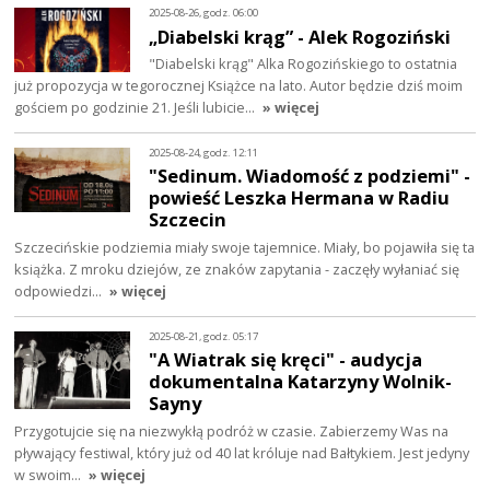
2025-08-26, godz. 06:00
„Diabelski krąg” - Alek Rogoziński
"Diabelski krąg" Alka Rogozińskiego to ostatnia
już propozycja w tegorocznej Książce na lato. Autor będzie dziś moim
gościem po godzinie 21. Jeśli lubicie…
» więcej
2025-08-24, godz. 12:11
"Sedinum. Wiadomość z podziemi" -
powieść Leszka Hermana w Radiu
Szczecin
Szczecińskie podziemia miały swoje tajemnice. Miały, bo pojawiła się ta
książka. Z mroku dziejów, ze znaków zapytania - zaczęły wyłaniać się
odpowiedzi…
» więcej
2025-08-21, godz. 05:17
"A Wiatrak się kręci" - audycja
dokumentalna Katarzyny Wolnik-
Sayny
Przygotujcie się na niezwykłą podróż w czasie. Zabierzemy Was na
pływający festiwal, który już od 40 lat króluje nad Bałtykiem. Jest jedyny
w swoim…
» więcej