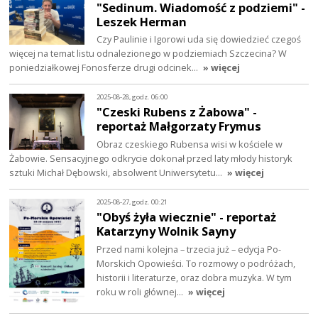
"Sedinum. Wiadomość z podziemi" -
Leszek Herman
Czy Paulinie i Igorowi uda się dowiedzieć czegoś
więcej na temat listu odnalezionego w podziemiach Szczecina? W
poniedziałkowej Fonosferze drugi odcinek…
» więcej
2025-08-28, godz. 06:00
"Czeski Rubens z Żabowa" -
reportaż Małgorzaty Frymus
Obraz czeskiego Rubensa wisi w kościele w
Żabowie. Sensacyjnego odkrycie dokonał przed laty młody historyk
sztuki Michał Dębowski, absolwent Uniwersytetu…
» więcej
2025-08-27, godz. 00:21
"Obyś żyła wiecznie" - reportaż
Katarzyny Wolnik Sayny
Przed nami kolejna – trzecia już – edycja Po-
Morskich Opowieści. To rozmowy o podróżach,
historii i literaturze, oraz dobra muzyka. W tym
roku w roli głównej…
» więcej