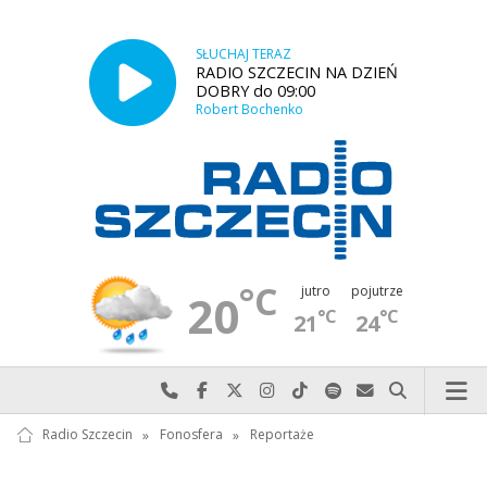
SŁUCHAJ TERAZ
RADIO SZCZECIN NA DZIEŃ
DOBRY do 09:00
Robert Bochenko
°C
jutro
pojutrze
20
°C
°C
21
24
Najlepiej po prostu do nas zadzwoń
Odwiedź nas na Facebook-u
Odwiedź nas na X
Odwiedź nas na Instagram-ie
Odwiedź nas na TikTok-u
Szukaj nas na Spotify
Wyślij do nas w
Szukaj
Radio Szczecin
»
Fonosfera
»
Reportaże