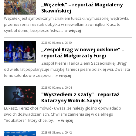
„Węzełek” – reportaż Magdaleny
Skawińskiej
Węzełek jest symbolicznym znakiem tułaczki, wymuszonej wędrówki,
przenoszenia resztek dobytku w niewielkim zawiniątku. Klucz to
symbol domu, bezpieczeństwa…
» więcej
2025-09-03, godz. 06:10
„Zespół Krąg w nowej odsłonie” –
reportaż Małgorzaty Furgi
Zespół Pieśni i Tańca Ziemi Szczecińskiej „Krąg”
od wielu lat popularyzuje muzykę, taniec i pieśni polskiej wsi. Dwa lata
temu członkowie zespołu…
» więcej
2025-09-02, godz. 00:04
"Wyszedłem z szafy" - reportaż
Katarzyny Wolnik-Sayny
Łukasz. Teraz chce mówić - uważa, że należy głośno opowiadać o
swoich doświadczeniach. Chwilami zamienia się w dzielnego
"edukatora", który chce, by…
» więcej
2025-08-31, godz. 09:42