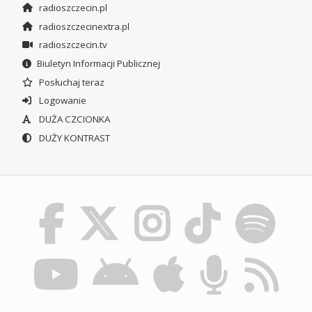
radioszczecin.pl
radioszczecinextra.pl
radioszczecin.tv
Biuletyn Informacji Publicznej
Posłuchaj teraz
Logowanie
DUŻA CZCIONKA
DUŻY KONTRAST