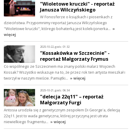
"Wioletowe kruczki" - reportaż
Janusza Wilczyńskiego
W Fonosferze o książkach i piosenkach z
dzieciństwa. Przypomnimy reportaż Janusza Wilczyńskiego
"Wioletowe kruczki", którego bohaterką jest kolekcjonerka…
»
więcej
2025-10-22, godz. 01:32
"Kossakówka w Szczecinie" -
reportaż Małgorzaty Frymus
Co wspólnego ze Szczecinem ma znany polski malarz Wojciech
Kossak? Wszystko wskazuje na to, że przez rok ten artysta mieszkał i
tworzył w naszym mieście. Pamiątki…
» więcej
2025-10-21, godz. 06:34
"delecja 22q11" – reportaż
Małgorzaty Furgi
Antosia urodziła się z genetycznym zespołem Di George'a, delecją
22q11. Jest to wada genetyczna, której przyczyną jest utrata
niewielkiego fragmentu…
» więcej