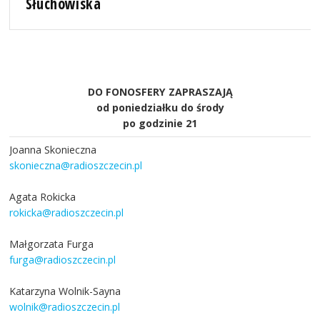
Słuchowiska
DO FONOSFERY ZAPRASZAJĄ
od poniedziałku do środy
po godzinie 21
Joanna Skonieczna
skonieczna@radioszczecin.pl
Agata Rokicka
rokicka@radioszczecin.pl
Małgorzata Furga
furga@radioszczecin.pl
Katarzyna Wolnik-Sayna
wolnik@radioszczecin.pl