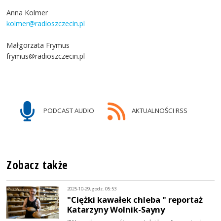
Anna Kolmer
kolmer@radioszczecin.pl
Małgorzata Frymus
frymus@radioszczecin.pl
PODCAST AUDIO
AKTUALNOŚCI RSS
Zobacz także
2025-10-29, godz. 05:53
"Ciężki kawałek chleba " reportaż
Katarzyny Wolnik-Sayny