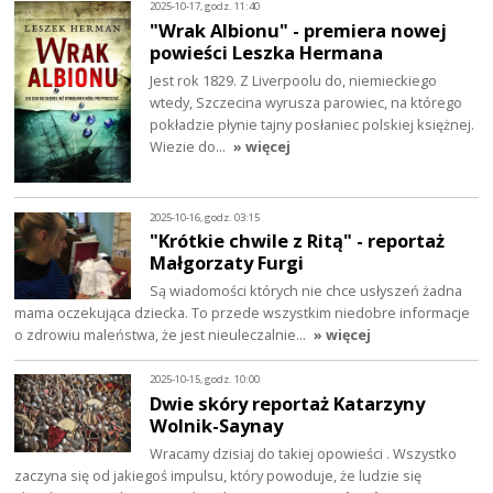
2025-10-17, godz. 11:40
"Wrak Albionu" - premiera nowej
powieści Leszka Hermana
Jest rok 1829. Z Liverpoolu do, niemieckiego
wtedy, Szczecina wyrusza parowiec, na którego
pokładzie płynie tajny posłaniec polskiej księżnej.
Wiezie do…
» więcej
2025-10-16, godz. 03:15
"Krótkie chwile z Ritą" - reportaż
Małgorzaty Furgi
Są wiadomości których nie chce usłyszeń żadna
mama oczekująca dziecka. To przede wszystkim niedobre informacje
o zdrowiu maleństwa, że jest nieuleczalnie…
» więcej
2025-10-15, godz. 10:00
Dwie skóry reportaż Katarzyny
Wolnik-Saynay
Wracamy dzisiaj do takiej opowieści . Wszystko
zaczyna się od jakiegoś impulsu, który powoduje, że ludzie się