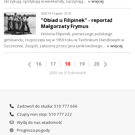
skrzykują, spotykają w weekendy, zaczynają…
» więcej
2025-10-13, godz. 22:10
"Obiad u Filipinek" - reportaż
Małgorzaty Frymus
Historia Filipinek, pierwszego polskiego
girlsbandu, rozpoczęła się w 1959 roku w Technikum Handlowym w
Szczecinie. Zespół, założony przez Jana Janikowskiego…
» więcej
16
17
18
19
20
2091 na 210 stronach
Zadzwoń do studia: 510 777 666
Czujny non stop: 510 777 222
Wyślij do nas wiadomość
Prognoza pogody