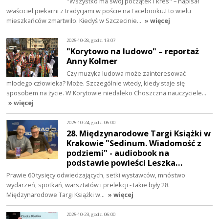
"Wszystko ma swój początek i kres" – napisał
właściciel piekarni z tradycjami w poście na Facebooku.I to wielu
mieszkańców zmartwiło. Kiedyś w Szczecinie…
» więcej
2025-10-28, godz. 13:07
"Korytowo na ludowo" – reportaż
Anny Kolmer
Czy muzyka ludowa może zainteresować
młodego człowieka? Może. Szczególnie wtedy, kiedy staje się
sposobem na życie. W Korytowie niedaleko Choszczna nauczyciele…
» więcej
2025-10-24, godz. 06:00
28. Międzynarodowe Targi Książki w
Krakowie "Sedinum. Wiadomość z
podziemi" - audiobook na
podstawie powieści Leszka…
Prawie 60 tysięcy odwiedzających, setki wystawców, mnóstwo
wydarzeń, spotkań, warsztatów i prelekcji - takie były 28.
Międzynarodowe Targi Książki w…
» więcej
2025-10-23, godz. 06:00