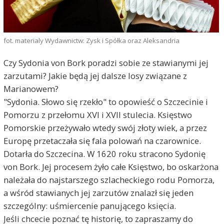
fot. materialy Wydawnictw: Zysk i Spółka oraz Aleksandria
Czy Sydonia von Bork poradzi sobie ze stawianymi jej
zarzutami? Jakie będą jej dalsze losy związane z
Marianowem?
"Sydonia. Słowo się rzekło" to opowieść o Szczecinie i
Pomorzu z przełomu XVI i XVII stulecia. Księstwo
Pomorskie przeżywało wtedy swój złoty wiek, a przez
Europę przetaczała się fala polowań na czarownice.
Dotarła do Szczecina. W 1620 roku stracono Sydonię
von Bork. Jej procesem żyło całe Księstwo, bo oskarżona
należała do najstarszego szlacheckiego rodu Pomorza,
a wśród stawianych jej zarzutów znalazł się jeden
szczególny: uśmiercenie panującego księcia.
Jeśli chcecie poznać tę historię, to zapraszamy do