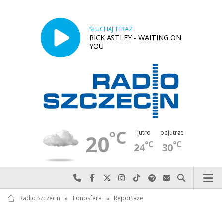
SŁUCHAJ TERAZ
RICK ASTLEY - WAITING ON
YOU
°C
jutro
pojutrze
20
°C
°C
24
30
Najlepiej po prostu do nas zadzwoń
Odwiedź nas na Facebook-u
Odwiedź nas na X
Odwiedź nas na Instagram-ie
Odwiedź nas na TikTok-u
Szukaj nas na Spotify
Wyślij do nas w
Szukaj
Radio Szczecin
»
Fonosfera
»
Reportaże