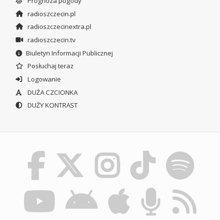
Prognoza pogody
radioszczecin.pl
radioszczecinextra.pl
radioszczecin.tv
Biuletyn Informacji Publicznej
Posłuchaj teraz
Logowanie
DUŻA CZCIONKA
DUŻY KONTRAST