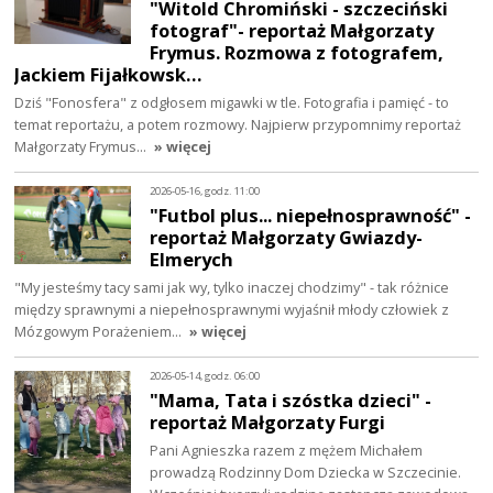
"Witold Chromiński - szczeciński
fotograf"- reportaż Małgorzaty
Frymus. Rozmowa z fotografem,
Jackiem Fijałkowsk…
Dziś "Fonosfera" z odgłosem migawki w tle. Fotografia i pamięć - to
temat reportażu, a potem rozmowy. Najpierw przypomnimy reportaż
Małgorzaty Frymus…
» więcej
2026-05-16, godz. 11:00
"Futbol plus... niepełnosprawność" -
reportaż Małgorzaty Gwiazdy-
Elmerych
"My jesteśmy tacy sami jak wy, tylko inaczej chodzimy" - tak różnice
między sprawnymi a niepełnosprawnymi wyjaśnił młody człowiek z
Mózgowym Porażeniem…
» więcej
2026-05-14, godz. 06:00
"Mama, Tata i szóstka dzieci" -
reportaż Małgorzaty Furgi
Pani Agnieszka razem z mężem Michałem
prowadzą Rodzinny Dom Dziecka w Szczecinie.