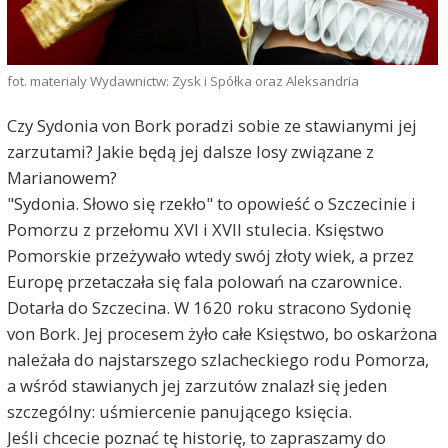
fot. materialy Wydawnictw: Zysk i Spółka oraz Aleksandria
Czy Sydonia von Bork poradzi sobie ze stawianymi jej
zarzutami? Jakie będą jej dalsze losy związane z
Marianowem?
"Sydonia. Słowo się rzekło" to opowieść o Szczecinie i
Pomorzu z przełomu XVI i XVII stulecia. Księstwo
Pomorskie przeżywało wtedy swój złoty wiek, a przez
Europę przetaczała się fala polowań na czarownice.
Dotarła do Szczecina. W 1620 roku stracono Sydonię
von Bork. Jej procesem żyło całe Księstwo, bo oskarżona
należała do najstarszego szlacheckiego rodu Pomorza,
a wśród stawianych jej zarzutów znalazł się jeden
szczególny: uśmiercenie panującego księcia.
Jeśli chcecie poznać tę historię, to zapraszamy do