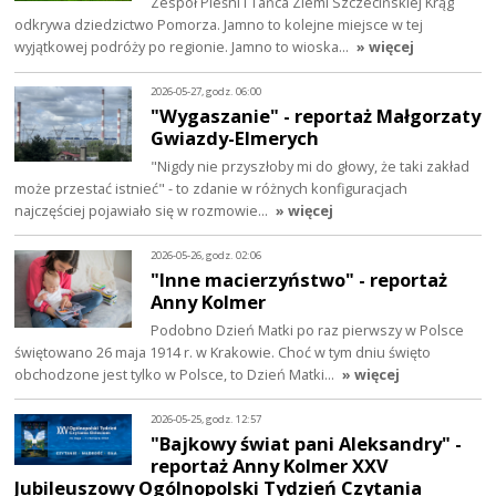
Zespół Pieśni i Tańca Ziemi Szczecińskiej Krąg
odkrywa dziedzictwo Pomorza. Jamno to kolejne miejsce w tej
wyjątkowej podróży po regionie. Jamno to wioska…
» więcej
2026-05-27, godz. 06:00
"Wygaszanie" - reportaż Małgorzaty
Gwiazdy-Elmerych
"Nigdy nie przyszłoby mi do głowy, że taki zakład
może przestać istnieć" - to zdanie w różnych konfiguracjach
najczęściej pojawiało się w rozmowie…
» więcej
2026-05-26, godz. 02:06
"Inne macierzyństwo" - reportaż
Anny Kolmer
Podobno Dzień Matki po raz pierwszy w Polsce
świętowano 26 maja 1914 r. w Krakowie. Choć w tym dniu święto
obchodzone jest tylko w Polsce, to Dzień Matki…
» więcej
2026-05-25, godz. 12:57
"Bajkowy świat pani Aleksandry" -
reportaż Anny Kolmer XXV
Jubileuszowy Ogólnopolski Tydzień Czytania