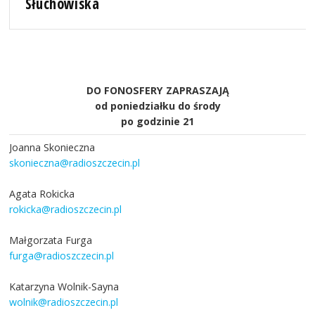
Słuchowiska
DO FONOSFERY ZAPRASZAJĄ
od poniedziałku do środy
po godzinie 21
Joanna Skonieczna
skonieczna@radioszczecin.pl
Agata Rokicka
rokicka@radioszczecin.pl
Małgorzata Furga
furga@radioszczecin.pl
Katarzyna Wolnik-Sayna
wolnik@radioszczecin.pl