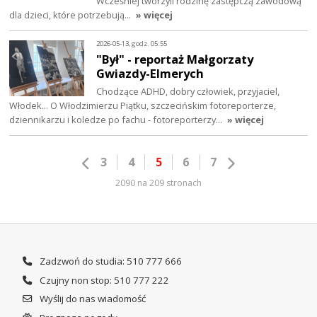
Wcześniej tworzyli rodzinę zastępczą zawodową
dla dzieci, które potrzebują…
» więcej
2026-05-13, godz. 05:55
"Był" - reportaż Małgorzaty
Gwiazdy-Elmerych
Chodzące ADHD, dobry człowiek, przyjaciel,
Włodek... O Włodzimierzu Piątku, szczecińskim fotoreporterze,
dziennikarzu i koledze po fachu - fotoreporterzy…
» więcej
3
4
5
6
7
2090 na 209 stronach
Zadzwoń do studia: 510 777 666
Czujny non stop: 510 777 222
Wyślij do nas wiadomość