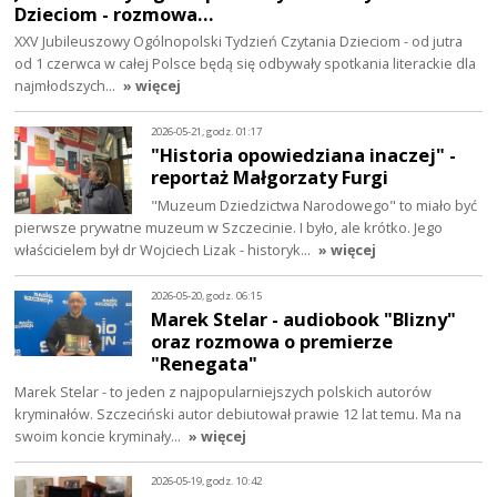
Dzieciom - rozmowa…
XXV Jubileuszowy Ogólnopolski Tydzień Czytania Dzieciom - od jutra
od 1 czerwca w całej Polsce będą się odbywały spotkania literackie dla
najmłodszych…
» więcej
2026-05-21, godz. 01:17
"Historia opowiedziana inaczej" -
reportaż Małgorzaty Furgi
"Muzeum Dziedzictwa Narodowego" to miało być
pierwsze prywatne muzeum w Szczecinie. I było, ale krótko. Jego
właścicielem był dr Wojciech Lizak - historyk…
» więcej
2026-05-20, godz. 06:15
Marek Stelar - audiobook "Blizny"
oraz rozmowa o premierze
"Renegata"
Marek Stelar - to jeden z najpopularniejszych polskich autorów
kryminałów. Szczeciński autor debiutował prawie 12 lat temu. Ma na
swoim koncie kryminały…
» więcej
2026-05-19, godz. 10:42