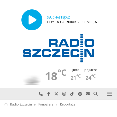
SŁUCHAJ TERAZ
EDYTA GÓRNIAK - TO NIE JA
°C
jutro
pojutrze
18
°C
°C
21
24
Najlepiej po prostu do nas zadzwoń
Odwiedź nas na Facebook-u
Odwiedź nas na X
Odwiedź nas na Instagram-ie
Odwiedź nas na TikTok-u
Szukaj nas na Spotify
Wyślij do nas w
Szukaj
Radio Szczecin
»
Fonosfera
»
Reportaże