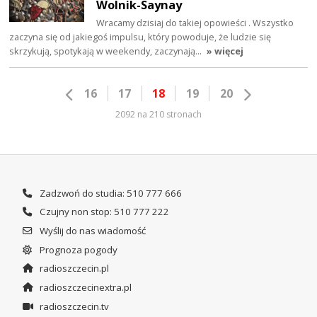
Wolnik-Saynay
Wracamy dzisiaj do takiej opowieści . Wszystko
zaczyna się od jakiegoś impulsu, który powoduje, że ludzie się
skrzykują, spotykają w weekendy, zaczynają…
» więcej
16
17
18
19
20
2092 na 210 stronach
Zadzwoń do studia: 510 777 666
Czujny non stop: 510 777 222
Wyślij do nas wiadomość
Prognoza pogody
radioszczecin.pl
radioszczecinextra.pl
radioszczecin.tv