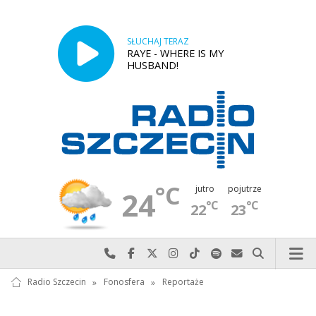
SŁUCHAJ TERAZ
RAYE - WHERE IS MY
HUSBAND!
°C
jutro
pojutrze
24
°C
°C
22
23
Najlepiej po prostu do nas zadzwoń
Odwiedź nas na Facebook-u
Odwiedź nas na X
Odwiedź nas na Instagram-ie
Odwiedź nas na TikTok-u
Szukaj nas na Spotify
Wyślij do nas w
Szukaj
Radio Szczecin
»
Fonosfera
»
Reportaże