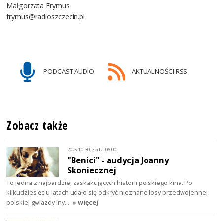
Małgorzata Frymus
frymus@radioszczecin.pl
PODCAST AUDIO
AKTUALNOŚCI RSS
Zobacz także
2025-10-30, godz. 06:00
"Benici" - audycja Joanny
Skoniecznej
To jedna z najbardziej zaskakujących historii polskiego kina. Po
kilkudziesięciu latach udało się odkryć nieznane losy przedwojennej
polskiej gwiazdy Iny…
» więcej