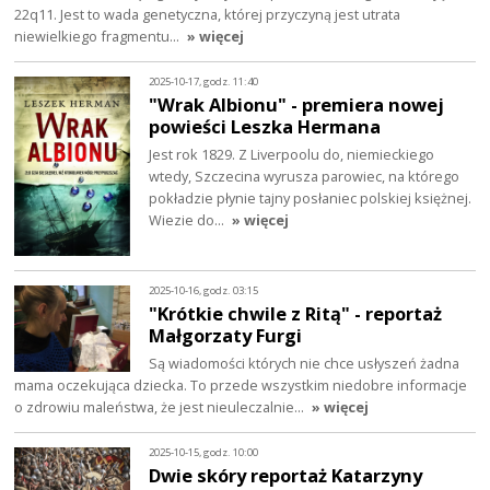
22q11. Jest to wada genetyczna, której przyczyną jest utrata
niewielkiego fragmentu…
» więcej
2025-10-17, godz. 11:40
"Wrak Albionu" - premiera nowej
powieści Leszka Hermana
Jest rok 1829. Z Liverpoolu do, niemieckiego
wtedy, Szczecina wyrusza parowiec, na którego
pokładzie płynie tajny posłaniec polskiej księżnej.
Wiezie do…
» więcej
2025-10-16, godz. 03:15
"Krótkie chwile z Ritą" - reportaż
Małgorzaty Furgi
Są wiadomości których nie chce usłyszeń żadna
mama oczekująca dziecka. To przede wszystkim niedobre informacje
o zdrowiu maleństwa, że jest nieuleczalnie…
» więcej
2025-10-15, godz. 10:00
Dwie skóry reportaż Katarzyny