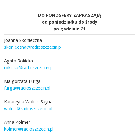
DO FONOSFERY ZAPRASZAJĄ
od poniedziałku do środy
po godzinie 21
Joanna Skonieczna
skonieczna@radioszczecin.pl
Agata Rokicka
rokicka@radioszczecin.pl
Małgorzata Furga
furga@radioszczecin.pl
Katarzyna Wolnik-Sayna
wolnik@radioszczecin.pl
Anna Kolmer
kolmer@radioszczecin.pl