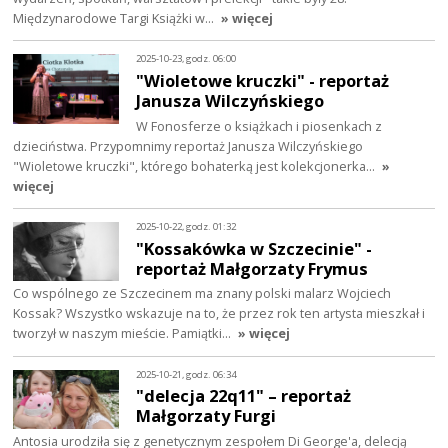
Międzynarodowe Targi Książki w…
» więcej
2025-10-23, godz. 06:00
"Wioletowe kruczki" - reportaż
Janusza Wilczyńskiego
W Fonosferze o książkach i piosenkach z
dzieciństwa. Przypomnimy reportaż Janusza Wilczyńskiego
"Wioletowe kruczki", którego bohaterką jest kolekcjonerka…
»
więcej
2025-10-22, godz. 01:32
"Kossakówka w Szczecinie" -
reportaż Małgorzaty Frymus
Co wspólnego ze Szczecinem ma znany polski malarz Wojciech
Kossak? Wszystko wskazuje na to, że przez rok ten artysta mieszkał i
tworzył w naszym mieście. Pamiątki…
» więcej
2025-10-21, godz. 06:34
"delecja 22q11" – reportaż
Małgorzaty Furgi
Antosia urodziła się z genetycznym zespołem Di George'a, delecją