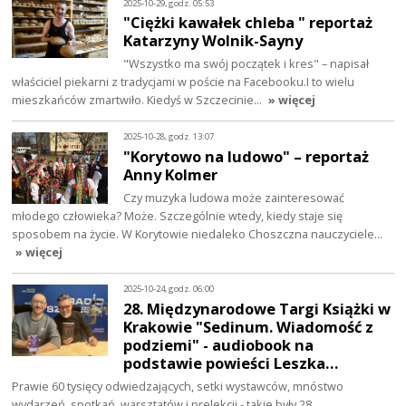
2025-10-29, godz. 05:53
"Ciężki kawałek chleba " reportaż
Katarzyny Wolnik-Sayny
"Wszystko ma swój początek i kres" – napisał
właściciel piekarni z tradycjami w poście na Facebooku.I to wielu
mieszkańców zmartwiło. Kiedyś w Szczecinie…
» więcej
2025-10-28, godz. 13:07
"Korytowo na ludowo" – reportaż
Anny Kolmer
Czy muzyka ludowa może zainteresować
młodego człowieka? Może. Szczególnie wtedy, kiedy staje się
sposobem na życie. W Korytowie niedaleko Choszczna nauczyciele…
» więcej
2025-10-24, godz. 06:00
28. Międzynarodowe Targi Książki w
Krakowie "Sedinum. Wiadomość z
podziemi" - audiobook na
podstawie powieści Leszka…
Prawie 60 tysięcy odwiedzających, setki wystawców, mnóstwo
wydarzeń, spotkań, warsztatów i prelekcji - takie były 28.