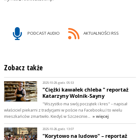
PODCAST AUDIO
AKTUALNOŚCI RSS
Zobacz także
2025-10-29, godz. 05:53
"Ciężki kawałek chleba " reportaż
Katarzyny Wolnik-Sayny
"Wszystko ma swój początek i kres" – napisał
właściciel piekarni z tradycjami w poście na Facebooku.I to wielu
mieszkańców zmartwiło. Kiedyś w Szczecinie…
» więcej
2025-10-28, godz. 13:07
"Korytowo na ludowo" – reportaż