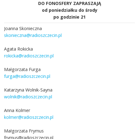
DO FONOSFERY ZAPRASZAJĄ
od poniedziałku do środy
po godzinie 21
Joanna Skonieczna
skonieczna@radioszczecin.pl
Agata Rokicka
rokicka@radioszczecin.pl
Małgorzata Furga
furga@radioszczecin.pl
Katarzyna Wolnik-Sayna
wolnik@radioszczecin.pl
Anna Kolmer
kolmer@radioszczecin.pl
Małgorzata Frymus
frymus@radioszczecin.pl