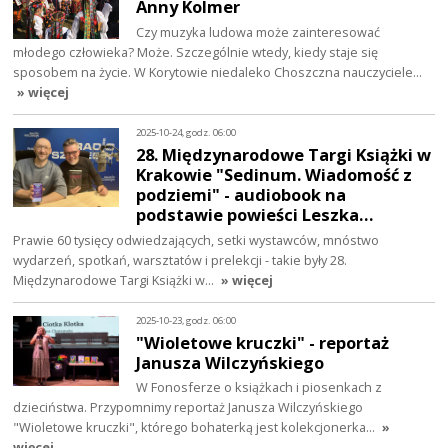
Anny Kolmer
Czy muzyka ludowa może zainteresować
młodego człowieka? Może. Szczególnie wtedy, kiedy staje się
sposobem na życie. W Korytowie niedaleko Choszczna nauczyciele…
» więcej
2025-10-24, godz. 06:00
28. Międzynarodowe Targi Książki w
Krakowie "Sedinum. Wiadomość z
podziemi" - audiobook na
podstawie powieści Leszka…
Prawie 60 tysięcy odwiedzających, setki wystawców, mnóstwo
wydarzeń, spotkań, warsztatów i prelekcji - takie były 28.
Międzynarodowe Targi Książki w…
» więcej
2025-10-23, godz. 06:00
"Wioletowe kruczki" - reportaż
Janusza Wilczyńskiego
W Fonosferze o książkach i piosenkach z
dzieciństwa. Przypomnimy reportaż Janusza Wilczyńskiego
"Wioletowe kruczki", którego bohaterką jest kolekcjonerka…
»
więcej