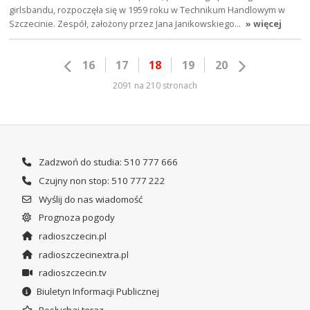
girlsbandu, rozpoczęła się w 1959 roku w Technikum Handlowym w
Szczecinie. Zespół, założony przez Jana Janikowskiego…
» więcej
16
17
18
19
20
2091 na 210 stronach
Zadzwoń do studia: 510 777 666
Czujny non stop: 510 777 222
Wyślij do nas wiadomość
Prognoza pogody
radioszczecin.pl
radioszczecinextra.pl
radioszczecin.tv
Biuletyn Informacji Publicznej
Posłuchaj teraz