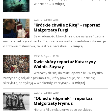
Wiezie do…
» więcej
2025-10-16, godz. 03:15
"Krótkie chwile z Ritą" - reportaż
Małgorzaty Furgi
Są wiadomości których nie chce usłyszeń żadna
mama oczekująca dziecka. To przede wszystkim niedobre informacje
o zdrowiu maleństwa, że jest nieuleczalnie…
» więcej
2025-10-15, godz. 10:00
Dwie skóry reportaż Katarzyny
Wolnik-Saynay
Wracamy dzisiaj do takiej opowieści . Wszystko
zaczyna się od jakiegoś impulsu, który powoduje, że ludzie się
skrzykują, spotykają w weekendy, zaczynają…
» więcej
2025-10-13, godz. 22:10
"Obiad u Filipinek" - reportaż
Małgorzaty Frymus
Historia Filipinek, pierwszego polskiego