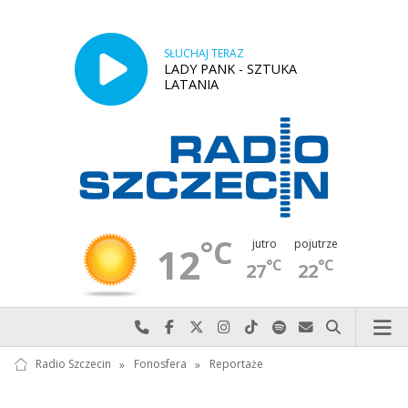
SŁUCHAJ TERAZ
LADY PANK - SZTUKA
LATANIA
°C
jutro
pojutrze
12
°C
°C
27
22
Najlepiej po prostu do nas zadzwoń
Odwiedź nas na Facebook-u
Odwiedź nas na X
Odwiedź nas na Instagram-ie
Odwiedź nas na TikTok-u
Szukaj nas na Spotify
Wyślij do nas w
Szukaj
Radio Szczecin
»
Fonosfera
»
Reportaże