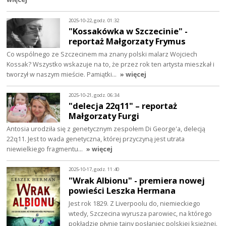
2025-10-22, godz. 01:32
"Kossakówka w Szczecinie" -
reportaż Małgorzaty Frymus
Co wspólnego ze Szczecinem ma znany polski malarz Wojciech
Kossak? Wszystko wskazuje na to, że przez rok ten artysta mieszkał i
tworzył w naszym mieście. Pamiątki…
» więcej
2025-10-21, godz. 06:34
"delecja 22q11" – reportaż
Małgorzaty Furgi
Antosia urodziła się z genetycznym zespołem Di George'a, delecją
22q11. Jest to wada genetyczna, której przyczyną jest utrata
niewielkiego fragmentu…
» więcej
2025-10-17, godz. 11:40
"Wrak Albionu" - premiera nowej
powieści Leszka Hermana
Jest rok 1829. Z Liverpoolu do, niemieckiego
wtedy, Szczecina wyrusza parowiec, na którego
pokładzie płynie tajny posłaniec polskiej księżnej.