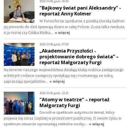
2025-10-09, godz. 05:00
"Bajkowy świat pani Aleksandry" -
reportaż Anny Kolmer
W Fonosferze spotkanie z poetką Dorotą Gellner.
Jej piosenki do dziś śpiewają dzieci w całej Polsce. Zuzia-lalka nieduża,
A ja rosnę czy Ciotka Klotka…
» więcej
2025-10-08, godz. 07:00
„Akademia Przyszłości -
projektowanie dobrego świata” –
reportaż Małgorzaty Furgi
Na terenie naszego województwa działają kluby rodzica zastępczego
w których rodzice zastępczy spotykają się i rozmawiają ze sobą,
zapraszają specjalistów…
» więcej
2025-10-06, godz. 22:47
"Atomy w teatrze" – reportaż
Małgorzaty Furgi
Dorośli w spektrum autyzmu to temat, który
pojawia się coraz częściej w przestrzeni publicznej. O swoim życiu w
spektrum otwarcie opowiadają niektóre osoby…
» więcej