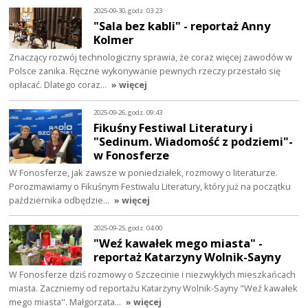
2025-09-30, godz. 03:23
"Sala bez kabli" - reportaż Anny
Kolmer
Znaczący rozwój technologiczny sprawia, że coraz więcej zawodów w
Polsce zanika. Ręczne wykonywanie pewnych rzeczy przestało się
opłacać. Dlatego coraz…
» więcej
2025-09-26, godz. 09:43
Fikuśny Festiwal Literatury i
"Sedinum. Wiadomość z podziemi"-
w Fonosferze
W Fonosferze, jak zawsze w poniedziałek, rozmowy o literaturze.
Porozmawiamy o Fikuśnym Festiwalu Literatury, który już na początku
października odbędzie…
» więcej
2025-09-25, godz. 04:00
"Weź kawałek mego miasta" -
reportaż Katarzyny Wolnik-Sayny
W Fonosferze dziś rozmowy o Szczecinie i niezwykłych mieszkańcach
miasta. Zaczniemy od reportażu Katarzyny Wolnik-Sayny "Weź kawałek
mego miasta". Małgorzata…
» więcej