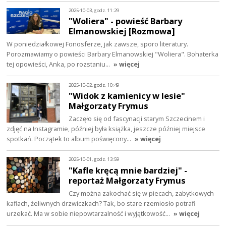
2025-10-03, godz. 11:29
"Woliera" - powieść Barbary
Elmanowskiej [Rozmowa]
W poniedziałkowej Fonosferze, jak zawsze, sporo literatury.
Porozmawiamy o powieści Barbary Elmanowskiej "Woliera". Bohaterka
tej opowieści, Anka, po rozstaniu…
» więcej
2025-10-02, godz. 10:49
"Widok z kamienicy w lesie"
Małgorzaty Frymus
Zaczęło się od fascynacji starym Szczecinem i
zdjęć na Instagramie, później była książka, jeszcze później miejsce
spotkań. Początek to album poświęcony…
» więcej
2025-10-01, godz. 13:59
"Kafle kręcą mnie bardziej" -
reportaż Małgorzaty Frymus
Czy można zakochać się w piecach, zabytkowych
kaflach, żeliwnych drzwiczkach? Tak, bo stare rzemiosło potrafi
urzekać. Ma w sobie niepowtarzalność i wyjątkowość…
» więcej