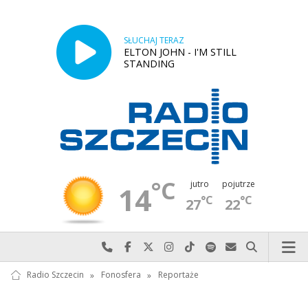
SŁUCHAJ TERAZ
ELTON JOHN - I'M STILL
STANDING
°C
jutro
pojutrze
14
°C
°C
27
22
Najlepiej po prostu do nas zadzwoń
Odwiedź nas na Facebook-u
Odwiedź nas na X
Odwiedź nas na Instagram-ie
Odwiedź nas na TikTok-u
Szukaj nas na Spotify
Wyślij do nas w
Szukaj
Radio Szczecin
»
Fonosfera
»
Reportaże