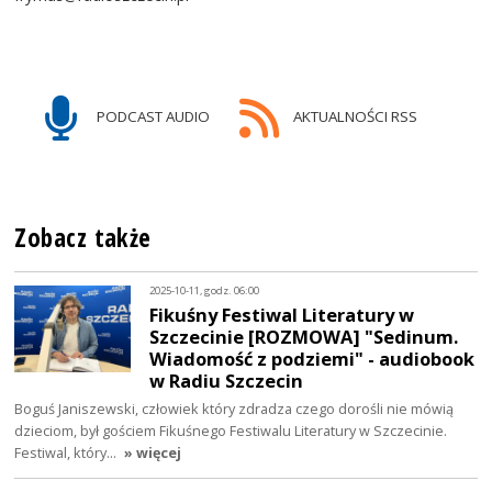
PODCAST AUDIO
AKTUALNOŚCI RSS
Zobacz także
2025-10-11, godz. 06:00
Fikuśny Festiwal Literatury w
Szczecinie [ROZMOWA] "Sedinum.
Wiadomość z podziemi" - audiobook
w Radiu Szczecin
Boguś Janiszewski, człowiek który zdradza czego dorośli nie mówią
dzieciom, był gościem Fikuśnego Festiwalu Literatury w Szczecinie.
Festiwal, który…
» więcej