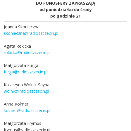
DO FONOSFERY ZAPRASZAJĄ
od poniedziałku do środy
po godzinie 21
Joanna Skonieczna
skonieczna@radioszczecin.pl
Agata Rokicka
rokicka@radioszczecin.pl
Małgorzata Furga
furga@radioszczecin.pl
Katarzyna Wolnik-Sayna
wolnik@radioszczecin.pl
Anna Kolmer
kolmer@radioszczecin.pl
Małgorzata Frymus
frymus@radioszczecin.pl