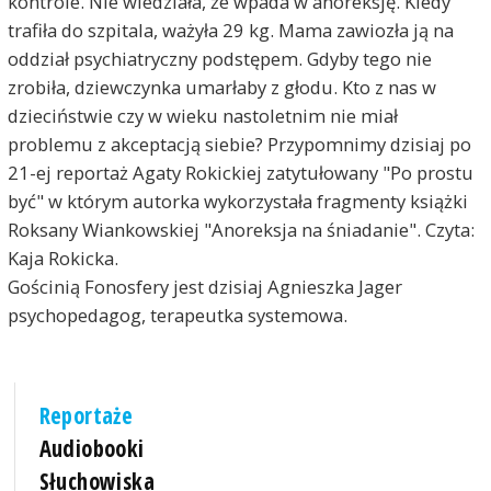
kontrole. Nie wiedziała, że wpada w anoreksję. Kiedy
trafiła do szpitala, ważyła 29 kg. Mama zawiozła ją na
oddział psychiatryczny podstępem. Gdyby tego nie
zrobiła, dziewczynka umarłaby z głodu. Kto z nas w
dzieciństwie czy w wieku nastoletnim nie miał
problemu z akceptacją siebie? Przypomnimy dzisiaj po
21-ej reportaż Agaty Rokickiej zatytułowany "Po prostu
być" w którym autorka wykorzystała fragmenty książki
Roksany Wiankowskiej "Anoreksja na śniadanie". Czyta:
Kaja Rokicka.
Gościnią Fonosfery jest dzisiaj Agnieszka Jager
psychopedagog, terapeutka systemowa.
Reportaże
Audiobooki
Słuchowiska