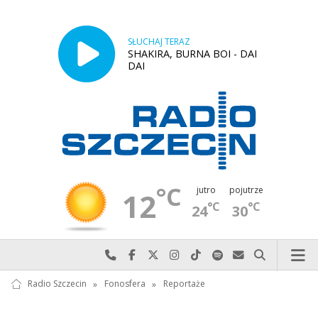
SŁUCHAJ TERAZ
SHAKIRA, BURNA BOI - DAI
DAI
°C
jutro
pojutrze
12
°C
°C
24
30
Najlepiej po prostu do nas zadzwoń
Odwiedź nas na Facebook-u
Odwiedź nas na X
Odwiedź nas na Instagram-ie
Odwiedź nas na TikTok-u
Szukaj nas na Spotify
Wyślij do nas w
Szukaj
Radio Szczecin
»
Fonosfera
»
Reportaże