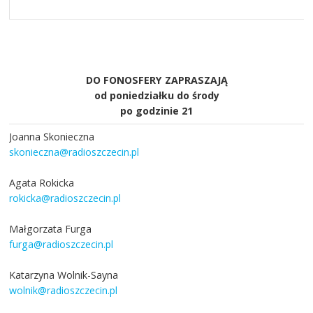
DO FONOSFERY ZAPRASZAJĄ
od poniedziałku do środy
po godzinie 21
Joanna Skonieczna
skonieczna@radioszczecin.pl
Agata Rokicka
rokicka@radioszczecin.pl
Małgorzata Furga
furga@radioszczecin.pl
Katarzyna Wolnik-Sayna
wolnik@radioszczecin.pl