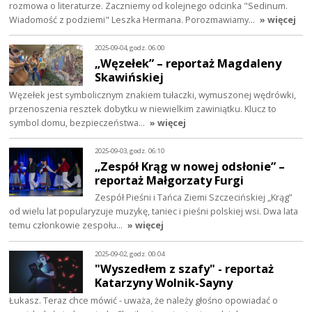
rozmowa o literaturze. Zaczniemy od kolejnego odcinka "Sedinum.
Wiadomość z podziemi" Leszka Hermana. Porozmawiamy…
» więcej
2025-09-04, godz. 06:00
„Węzełek” – reportaż Magdaleny
Skawińskiej
Węzełek jest symbolicznym znakiem tułaczki, wymuszonej wędrówki,
przenoszenia resztek dobytku w niewielkim zawiniątku. Klucz to
symbol domu, bezpieczeństwa…
» więcej
2025-09-03, godz. 06:10
„Zespół Krąg w nowej odsłonie” –
reportaż Małgorzaty Furgi
Zespół Pieśni i Tańca Ziemi Szczecińskiej „Krąg”
od wielu lat popularyzuje muzykę, taniec i pieśni polskiej wsi. Dwa lata
temu członkowie zespołu…
» więcej
2025-09-02, godz. 00:04
"Wyszedłem z szafy" - reportaż
Katarzyny Wolnik-Sayny
Łukasz. Teraz chce mówić - uważa, że należy głośno opowiadać o