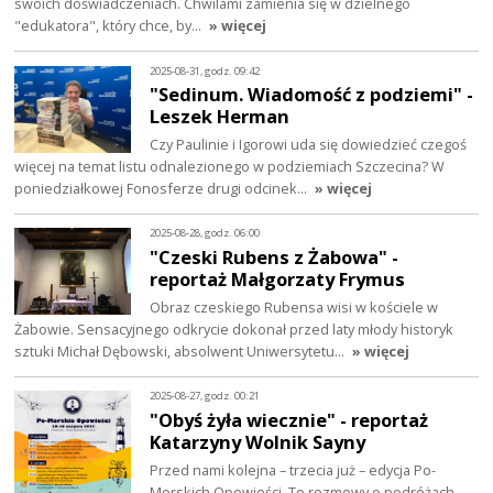
swoich doświadczeniach. Chwilami zamienia się w dzielnego
"edukatora", który chce, by…
» więcej
2025-08-31, godz. 09:42
"Sedinum. Wiadomość z podziemi" -
Leszek Herman
Czy Paulinie i Igorowi uda się dowiedzieć czegoś
więcej na temat listu odnalezionego w podziemiach Szczecina? W
poniedziałkowej Fonosferze drugi odcinek…
» więcej
2025-08-28, godz. 06:00
"Czeski Rubens z Żabowa" -
reportaż Małgorzaty Frymus
Obraz czeskiego Rubensa wisi w kościele w
Żabowie. Sensacyjnego odkrycie dokonał przed laty młody historyk
sztuki Michał Dębowski, absolwent Uniwersytetu…
» więcej
2025-08-27, godz. 00:21
"Obyś żyła wiecznie" - reportaż
Katarzyny Wolnik Sayny
Przed nami kolejna – trzecia już – edycja Po-
Morskich Opowieści. To rozmowy o podróżach,