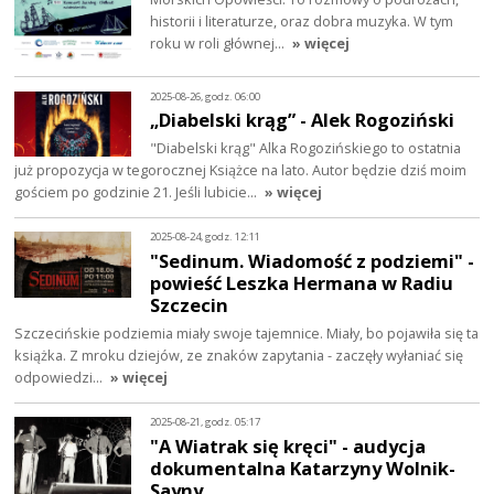
historii i literaturze, oraz dobra muzyka. W tym
roku w roli głównej…
» więcej
2025-08-26, godz. 06:00
„Diabelski krąg” - Alek Rogoziński
"Diabelski krąg" Alka Rogozińskiego to ostatnia
już propozycja w tegorocznej Książce na lato. Autor będzie dziś moim
gościem po godzinie 21. Jeśli lubicie…
» więcej
2025-08-24, godz. 12:11
"Sedinum. Wiadomość z podziemi" -
powieść Leszka Hermana w Radiu
Szczecin
Szczecińskie podziemia miały swoje tajemnice. Miały, bo pojawiła się ta
książka. Z mroku dziejów, ze znaków zapytania - zaczęły wyłaniać się
odpowiedzi…
» więcej
2025-08-21, godz. 05:17
"A Wiatrak się kręci" - audycja
dokumentalna Katarzyny Wolnik-
Sayny