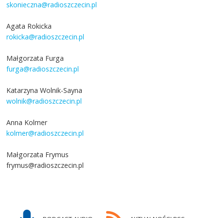
skonieczna@radioszczecin.pl
Agata Rokicka
rokicka@radioszczecin.pl
Małgorzata Furga
furga@radioszczecin.pl
Katarzyna Wolnik-Sayna
wolnik@radioszczecin.pl
Anna Kolmer
kolmer@radioszczecin.pl
Małgorzata Frymus
frymus@radioszczecin.pl