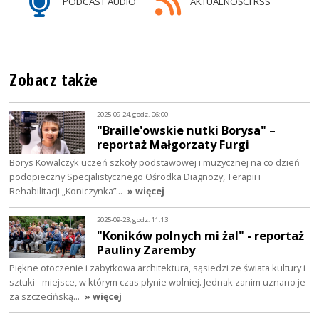
PODCAST AUDIO
AKTUALNOŚCI RSS
Zobacz także
2025-09-24, godz. 06:00
"Braille'owskie nutki Borysa" –
reportaż Małgorzaty Furgi
Borys Kowalczyk uczeń szkoły podstawowej i muzycznej na co dzień
podopieczny Specjalistycznego Ośrodka Diagnozy, Terapii i
Rehabilitacji „Koniczynka”…
» więcej
2025-09-23, godz. 11:13
"Koników polnych mi żal" - reportaż
Pauliny Zaremby
Piękne otoczenie i zabytkowa architektura, sąsiedzi ze świata kultury i
sztuki - miejsce, w którym czas płynie wolniej. Jednak zanim uznano je
za szczecińską…
» więcej