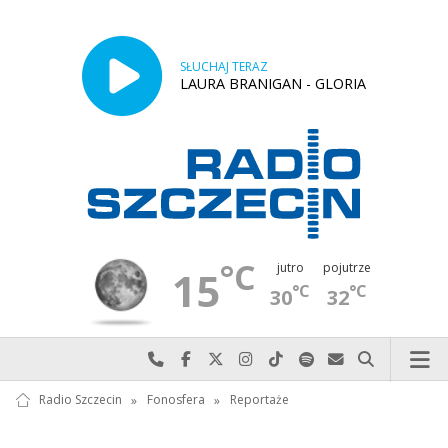
SŁUCHAJ TERAZ
LAURA BRANIGAN - GLORIA
°C
jutro
pojutrze
15
°C
°C
30
32
Najlepiej po prostu do nas zadzwoń
Odwiedź nas na Facebook-u
Odwiedź nas na X
Odwiedź nas na Instagram-ie
Odwiedź nas na TikTok-u
Szukaj nas na Spotify
Wyślij do nas w
Szukaj
Radio Szczecin
»
Fonosfera
»
Reportaże