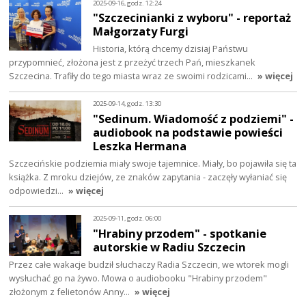
2025-09-16, godz. 12:24
"Szczecinianki z wyboru" - reportaż
Małgorzaty Furgi
Historia, którą chcemy dzisiaj Państwu
przypomnieć, złożona jest z przeżyć trzech Pań, mieszkanek
Szczecina. Trafiły do tego miasta wraz ze swoimi rodzicami…
» więcej
2025-09-14, godz. 13:30
"Sedinum. Wiadomość z podziemi" -
audiobook na podstawie powieści
Leszka Hermana
Szczecińskie podziemia miały swoje tajemnice. Miały, bo pojawiła się ta
książka. Z mroku dziejów, ze znaków zapytania - zaczęły wyłaniać się
odpowiedzi…
» więcej
2025-09-11, godz. 06:00
"Hrabiny przodem" - spotkanie
autorskie w Radiu Szczecin
Przez całe wakacje budził słuchaczy Radia Szczecin, we wtorek mogli
wysłuchać go na żywo. Mowa o audiobooku "Hrabiny przodem"
złożonym z felietonów Anny…
» więcej