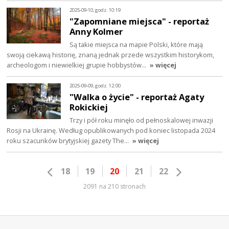
2025-09-10, godz. 10:19
"Zapomniane miejsca" - reportaż
Anny Kolmer
Są takie miejsca na mapie Polski, które mają
swoją ciekawą historię, znaną jednak przede wszystkim historykom,
archeologom i niewielkiej grupie hobbystów…
» więcej
2025-09-09, godz. 12:00
"Walka o życie" - reportaż Agaty
Rokickiej
Trzy i pół roku minęło od pełnoskalowej inwazji
Rosji na Ukrainę. Według opublikowanych pod koniec listopada 2024
roku szacunków brytyjskiej gazety The…
» więcej
18
19
20
21
22
2091 na 210 stronach