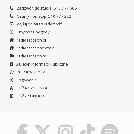
Zadzwoń do studia: 510 777 666
Czujny non stop: 510 777 222
Wyślij do nas wiadomość
Prognoza pogody
radioszczecin.pl
radioszczecinextra.pl
radioszczecin.tv
Biuletyn Informacji Publicznej
Posłuchaj teraz
Logowanie
DUŻA CZCIONKA
DUŻY KONTRAST