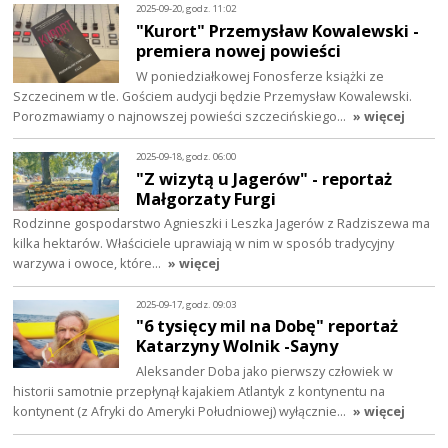
2025-09-20, godz. 11:02
"Kurort" Przemysław Kowalewski -
premiera nowej powieści
W poniedziałkowej Fonosferze książki ze
Szczecinem w tle. Gościem audycji będzie Przemysław Kowalewski.
Porozmawiamy o najnowszej powieści szczecińskiego…
» więcej
2025-09-18, godz. 06:00
"Z wizytą u Jagerów" - reportaż
Małgorzaty Furgi
Rodzinne gospodarstwo Agnieszki i Leszka Jagerów z Radziszewa ma
kilka hektarów. Właściciele uprawiają w nim w sposób tradycyjny
warzywa i owoce, które…
» więcej
2025-09-17, godz. 09:03
"6 tysięcy mil na Dobę" reportaż
Katarzyny Wolnik -Sayny
Aleksander Doba jako pierwszy człowiek w
historii samotnie przepłynął kajakiem Atlantyk z kontynentu na
kontynent (z Afryki do Ameryki Południowej) wyłącznie…
» więcej