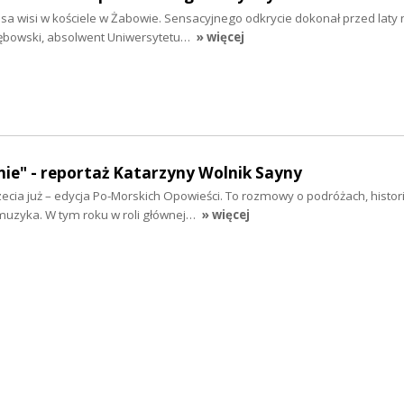
a wisi w kościele w Żabowie. Sensacyjnego odkrycie dokonał przed laty
 Dębowski, absolwent Uniwersytetu…
» więcej
nie" - reportaż Katarzyny Wolnik Sayny
zecia już – edycja Po-Morskich Opowieści. To rozmowy o podróżach, historii
 muzyka. W tym roku w roli głównej…
» więcej