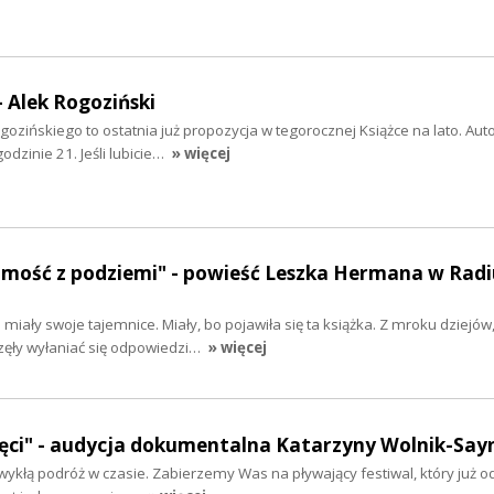
- Alek Rogoziński
gozińskiego to ostatnia już propozycja w tegorocznej Książce na lato. Aut
dzinie 21. Jeśli lubicie…
» więcej
mość z podziemi" - powieść Leszka Hermana w Radi
miały swoje tajemnice. Miały, bo pojawiła się ta książka. Z mroku dziejów
zęły wyłaniać się odpowiedzi…
» więcej
ręci" - audycja dokumentalna Katarzyny Wolnik-Say
wykłą podróż w czasie. Zabierzemy Was na pływający festiwal, który już od