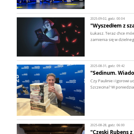
2025-09-02, godz. 00:04
"Wyszedłem z sza
Łukasz. Teraz chce mów
zamienia się w dzielneg
2025-08-31, godz. 09:42
"Sedinum. Wiado
Czy Paulinie i Igorowi 
Szczecina? W poniedzia
2025-08-28, godz. 06:00
"Czeski Rubens 