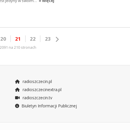
 Jest jedyny w swoim…
» więcej
20
21
22
23
2091 na 210 stronach
radioszczecin.pl
radioszczecinextra.pl
radioszczecin.tv
Biuletyn Informacji Publicznej