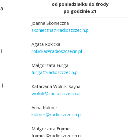
od poniedziałku do środy
ta
po godzinie 21
Joanna Skonieczna
skonieczna@radioszczecin.pl
Agata Rokicka
i
rokicka@radioszczecin.pl
Małgorzata Furga
furga@radioszczecin.pl
 i
Katarzyna Wolnik-Sayna
wolnik@radioszczecin.pl
Anna Kolmer
kolmer@radioszczecin.pl
e
Małgorzata Frymus
frymus@radioszczecin.pl