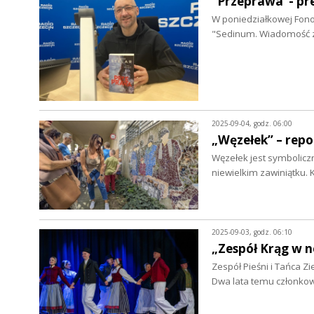
"Przeprawa"- pr
W poniedziałkowej Fono
"Sedinum. Wiadomość 
2025-09-04, godz. 06:00
„Węzełek” – rep
Węzełek jest symbolicz
niewielkim zawiniątku.
2025-09-03, godz. 06:10
„Zespół Krąg w n
Zespół Pieśni i Tańca Zi
Dwa lata temu członko