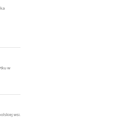
nka
ytku w
olskiej wsi.