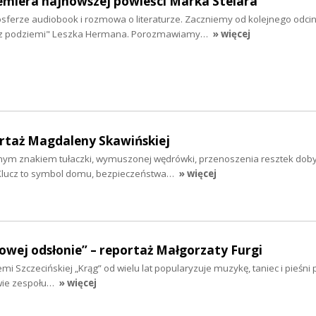
emiera najnowszej powieści Marka Stelara
sferze audiobook i rozmowa o literaturze. Zaczniemy od kolejnego odci
z podziemi" Leszka Hermana. Porozmawiamy…
» więcej
ortaż Magdaleny Skawińskiej
nym znakiem tułaczki, wymuszonej wędrówki, przenoszenia resztek dob
 Klucz to symbol domu, bezpieczeństwa…
» więcej
owej odsłonie” – reportaż Małgorzaty Furgi
emi Szczecińskiej „Krąg” od wielu lat popularyzuje muzykę, taniec i pieśni p
wie zespołu…
» więcej