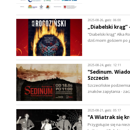
2025-08-26, godz. 06:00
„Diabelski krąg” 
"Diabelski krąg" Alka Ro
dziś moim gościem po go
2025-08-24, godz. 12:11
"Sedinum. Wiado
Szczecin
Szczecińskie podziemia 
znaków zapytania - zac
2025-08-21, godz. 05:17
"A Wiatrak się k
Przygotujcie się na niez