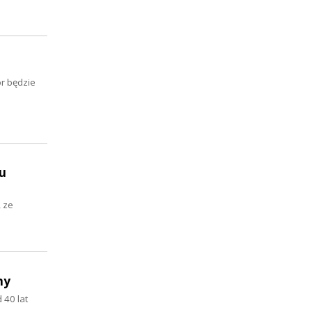
or będzie
u
, ze
ny
 40 lat