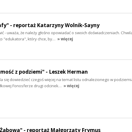
fy" - reportaż Katarzyny Wolnik-Sayny
ić - uważa, że należy głośno opowiadać o swoich doświadczeniach. Chwil
o "edukatora", który chce, by…
» więcej
mość z podziemi" - Leszek Herman
uda się dowiedzieć czegoś więcej na temat listu odnalezionego w podziemi
łkowej Fonosferze drugi odcinek…
» więcej
z Żabowa" - reportaż Małgorzaty Frymus