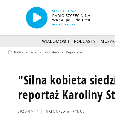
SŁUCHAJ TERAZ
RADIO SZCZECIN NA
WAKACJACH do 17:00
Anna Łukaszek
WIADOMOŚCI
PODCASTY
MUZYK
Radio Szczecin
»
Fonosfera
»
Reportaże
"Silna kobieta siedz
reportaż Karoliny S
2025-07-17
MAŁGORZATA FRYMUS