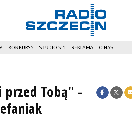
A
KONKURSY
STUDIO S-1
REKLAMA
O NAS
i przed Tobą" -
tefaniak