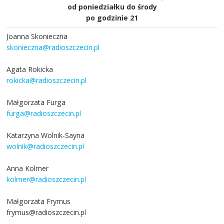
od poniedziałku do środy
po godzinie 21
Joanna Skonieczna
skonieczna@radioszczecin.pl
Agata Rokicka
rokicka@radioszczecin.pl
Małgorzata Furga
furga@radioszczecin.pl
Katarzyna Wolnik-Sayna
wolnik@radioszczecin.pl
Anna Kolmer
kolmer@radioszczecin.pl
Małgorzata Frymus
frymus@radioszczecin.pl