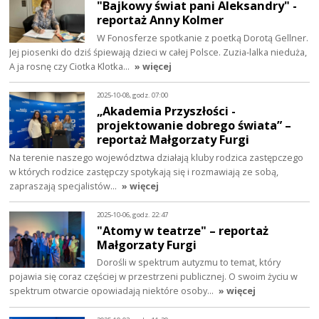
"Bajkowy świat pani Aleksandry" -
reportaż Anny Kolmer
W Fonosferze spotkanie z poetką Dorotą Gellner.
Jej piosenki do dziś śpiewają dzieci w całej Polsce. Zuzia-lalka nieduża,
A ja rosnę czy Ciotka Klotka…
» więcej
2025-10-08, godz. 07:00
„Akademia Przyszłości -
projektowanie dobrego świata” –
reportaż Małgorzaty Furgi
Na terenie naszego województwa działają kluby rodzica zastępczego
w których rodzice zastępczy spotykają się i rozmawiają ze sobą,
zapraszają specjalistów…
» więcej
2025-10-06, godz. 22:47
"Atomy w teatrze" – reportaż
Małgorzaty Furgi
Dorośli w spektrum autyzmu to temat, który
pojawia się coraz częściej w przestrzeni publicznej. O swoim życiu w
spektrum otwarcie opowiadają niektóre osoby…
» więcej