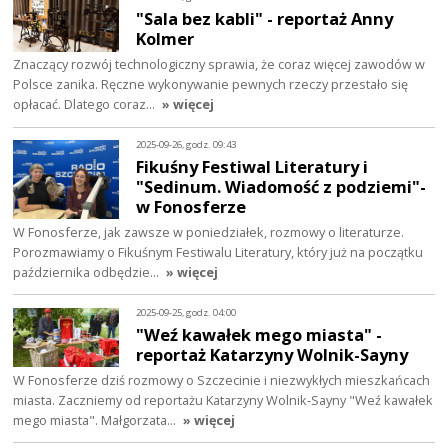
"Sala bez kabli" - reportaż Anny
Kolmer
Znaczący rozwój technologiczny sprawia, że coraz więcej zawodów w
Polsce zanika. Ręczne wykonywanie pewnych rzeczy przestało się
opłacać. Dlatego coraz…
» więcej
2025-09-26, godz. 09:43
Fikuśny Festiwal Literatury i
"Sedinum. Wiadomość z podziemi"-
w Fonosferze
W Fonosferze, jak zawsze w poniedziałek, rozmowy o literaturze.
Porozmawiamy o Fikuśnym Festiwalu Literatury, który już na początku
października odbędzie…
» więcej
2025-09-25, godz. 04:00
"Weź kawałek mego miasta" -
reportaż Katarzyny Wolnik-Sayny
W Fonosferze dziś rozmowy o Szczecinie i niezwykłych mieszkańcach
miasta. Zaczniemy od reportażu Katarzyny Wolnik-Sayny "Weź kawałek
mego miasta". Małgorzata…
» więcej