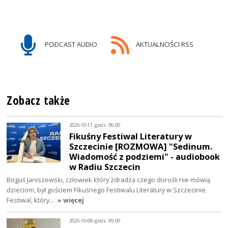
PODCAST AUDIO
AKTUALNOŚCI RSS
Zobacz także
2025-10-11, godz. 06:00
Fikuśny Festiwal Literatury w
Szczecinie [ROZMOWA] "Sedinum.
Wiadomość z podziemi" - audiobook
w Radiu Szczecin
Boguś Janiszewski, człowiek który zdradza czego dorośli nie mówią
dzieciom, był gościem Fikuśnego Festiwalu Literatury w Szczecinie.
Festiwal, który…
» więcej
2025-10-09, godz. 05:00