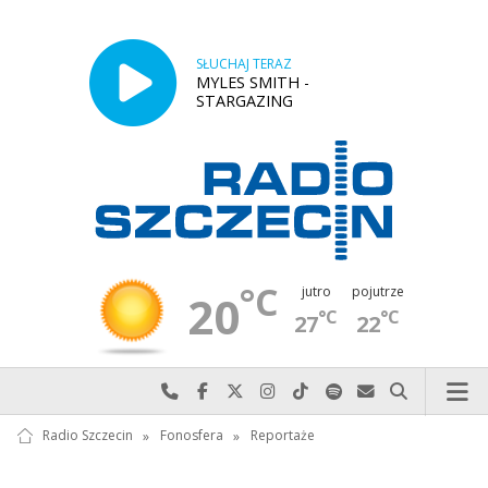
SŁUCHAJ TERAZ
MYLES SMITH -
STARGAZING
°C
jutro
pojutrze
20
°C
°C
27
22
Najlepiej po prostu do nas zadzwoń
Odwiedź nas na Facebook-u
Odwiedź nas na X
Odwiedź nas na Instagram-ie
Odwiedź nas na TikTok-u
Szukaj nas na Spotify
Wyślij do nas w
Szukaj
Radio Szczecin
»
Fonosfera
»
Reportaże