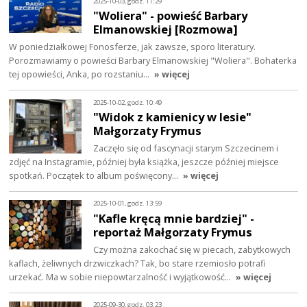
2025-10-03, godz. 11:29
"Woliera" - powieść Barbary
Elmanowskiej [Rozmowa]
W poniedziałkowej Fonosferze, jak zawsze, sporo literatury.
Porozmawiamy o powieści Barbary Elmanowskiej "Woliera". Bohaterka
tej opowieści, Anka, po rozstaniu…
» więcej
2025-10-02, godz. 10:49
"Widok z kamienicy w lesie"
Małgorzaty Frymus
Zaczęło się od fascynacji starym Szczecinem i
zdjęć na Instagramie, później była książka, jeszcze później miejsce
spotkań. Początek to album poświęcony…
» więcej
2025-10-01, godz. 13:59
"Kafle kręcą mnie bardziej" -
reportaż Małgorzaty Frymus
Czy można zakochać się w piecach, zabytkowych
kaflach, żeliwnych drzwiczkach? Tak, bo stare rzemiosło potrafi
urzekać. Ma w sobie niepowtarzalność i wyjątkowość…
» więcej
2025-09-30, godz. 03:23