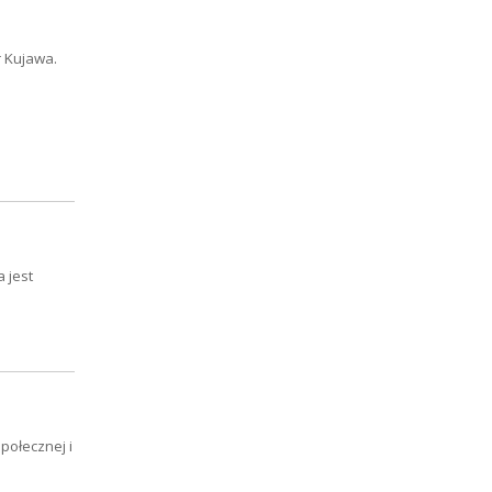
r Kujawa.
 jest
połecznej i