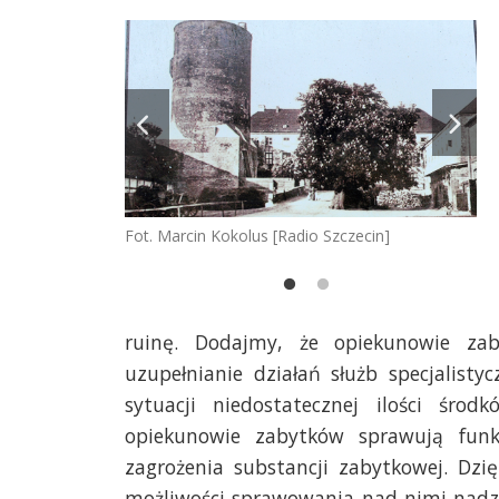
zecin]
Fot. Marcin Kokolus [Radio Szczecin]
Fot
ruinę. Dodajmy, że opiekunowie za
uzupełnianie działań służb specjalist
sytuacji niedostatecznej ilości śro
opiekunowie zabytków sprawują fun
zagrożenia substancji zabytkowej. Dzi
możliwości sprawowania nad nimi nadzo