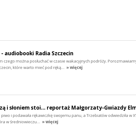
" - audiobooki Radia Szczecin
tym czego można posłuchać w czasie wakacyjnych podróży. Porozmawiam
zecin, które warto mieć pod ręką…
» więcej
szą i słoniem stoi... reportaż Małgorzaty-Gwiazdy El
ła piwo i podawała rękawiczkę swojemu panu, a Trzebiatów odwiedziła w XV
tóra w średniowieczu…
» więcej