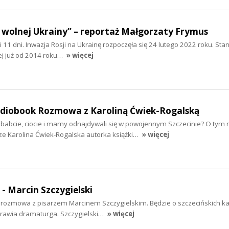
 wolnej Ukrainy” – reportaż Małgorzaty Frymus
y i 11 dni. Inwazja Rosji na Ukrainę rozpoczęła się 24 lutego 2022 roku. Sta
ej już od 2014 roku…
» więcej
audiobook Rozmowa z Karoliną Ćwiek-Rogalską
ababcie, ciocie i mamy odnajdywali się w powojennym Szczecinie? O tym 
ze Karolina Ćwiek-Rogalska autorka książki…
» więcej
 - Marcin Szczygielski
iś rozmowa z pisarzem Marcinem Szczygielskim. Będzie o szczecińskich k
yprawia dramaturga. Szczygielski…
» więcej