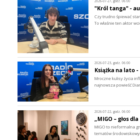
2026-07-27, godz. 06:00
"Król tanga" - a
Czy trudno śpiewać star
To właśnie ten aktor wc
2026-07-23, godz. 06:00
Książka na lato 
Mroczne kulisy życia in
najnowsza powieść Dian
2026-07-22, godz. 06:00
„MIGO – głos dla
MIGO to nieformalna grup
tematów środowiskowych