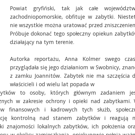
Powiat gryfiński, tak jak całe województ
zachodniopomorskie, obfituje w zabytki. Nieste
nie wszystkie można uratować przed zniszczenie
Próbuje dokonać tego społeczny opiekun zabytk
działający na tym terenie.
Autorka reportażu, Anna Kolmer swego cza
. Marcin Kokolus [Radio Szczecin]
Fot. Marcin Kokolus [R
przyglądała się jego działaniom w Swobnicy, znan
z zamku Joannitów. Zabytek nie ma szczęścia 
właścicieli i od wielu lat popada w
bytków to osoby, których głównym zadaniem je
ycznych w zakresie ochrony i opieki nad zabytkami.
dków finansowych i kadrowych tych służb, społecz
kcję kontrolną nad stanem zabytków i reagują 
ęki znajomości lokalnych zabytków, ich położenia or
ru w okolicy zamieszkania, opiekunowie pełnia waż