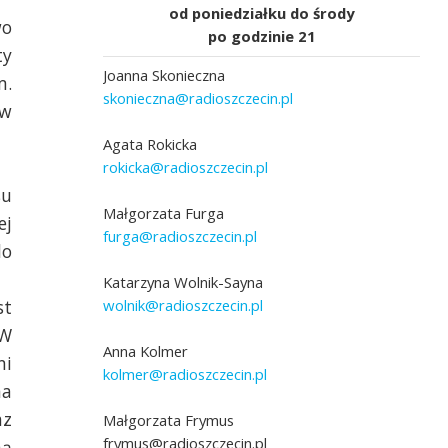
od poniedziałku do środy
wo
po godzinie 21
ty
Joanna Skonieczna
m.
skonieczna@radioszczecin.pl
ów
Agata Rokicka
rokicka@radioszczecin.pl
su
adio Szczecin]
Fot. Marcin Kokolus [Radio Szczecin]
Małgorzata Furga
ej
furga@radioszczecin.pl
do
Katarzyna Wolnik-Sayna
wolnik@radioszczecin.pl
st
 W
Anna Kolmer
ni
kolmer@radioszczecin.pl
na
az
Małgorzata Frymus
frymus@radioszczecin.pl
ną