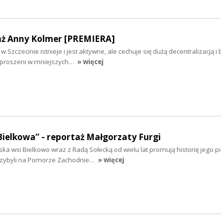
aż Anny Kolmer [PREMIERA]
 Szczecinie istnieje i jest aktywne, ale cechuje się dużą decentralizacją i
ozproszeni w mniejszych…
» więcej
Bielkowa” - reportaż Małgorzaty Furgi
ska wsi Bielkowo wraz z Radą Sołecką od wielu lat promują historię jego 
rzybyli na Pomorze Zachodnie…
» więcej