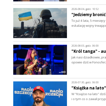
2026-08-04, godz. 10:52
"Jedziemy bronić
To już 4 lata, 5 miesięc
eskalację wojny trwając
2026-08-03, godz. 06:00
"Król tanga" - 
Jak nasi dziadkowie, pr
opowie dziś w Fonosfer
2026-07-30, godz. 06:00
"Książka na lato"
W "Książce na lato" dz
i o tym co o zawał prz