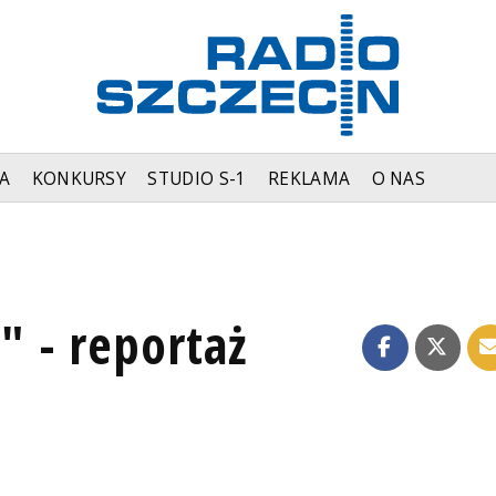
A
KONKURSY
STUDIO S-1
REKLAMA
O NAS
 - reportaż