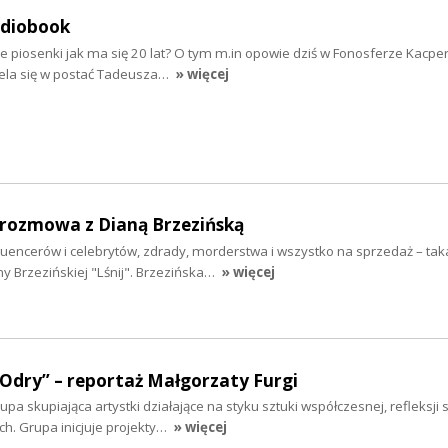
udiobook
e piosenki jak ma się 20 lat? O tym m.in opowie dziś w Fonosferze Kacpe
iela się w postać Tadeusza…
» więcej
- rozmowa z Dianą Brzezińską
fluencerów i celebrytów, zdrady, morderstwa i wszystko na sprzedaż – taka
y Brzezińskiej "Lśnij". Brzezińska…
» więcej
 Odry” – reportaż Małgorzaty Furgi
a skupiająca artystki działające na styku sztuki współczesnej, refleksji s
. Grupa inicjuje projekty…
» więcej