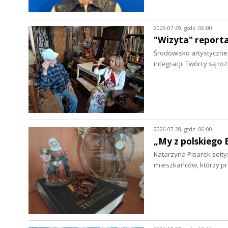
2026-07-29, godz. 06:00
"Wizyta" report
Środowisko artystyczne w
integracji. Twórcy są r
2026-07-28, godz. 06:00
„My z polskiego 
Katarzyna Pisarek sołty
mieszkańców, którzy p