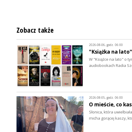
Zobacz także
2026-08-06, godz. 06:00
"Książka na lato
W "Książce na lato" o 
audiobookach Radia Szc
2026-08-05, godz. 06:00
O mieście, co ka
Słonica, która uwielbia
micha gorącej kaszy, k