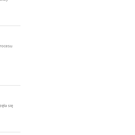
procesu
ęła się