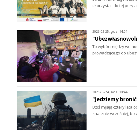
skorzystali do tej por
2026-02-25, godz. 14:01
"Ubezwłasnowoln
To wybór między wolnoś
prowadzącego do ubez
2026-02-24, godz. 10:44
"Jedziemy bronić
Dziś mijają cztery lata
znacznie wcześniej, bo