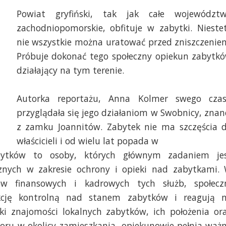
Powiat gryfiński, tak jak całe województ
zachodniopomorskie, obfituje w zabytki. Nieste
nie wszystkie można uratować przed zniszczenie
Próbuje dokonać tego społeczny opiekun zabytk
działający na tym terenie.
Autorka reportażu, Anna Kolmer swego cza
. Marcin Kokolus [Radio Szczecin]
Fot. Marcin Kokolus [R
przyglądała się jego działaniom w Swobnicy, znan
z zamku Joannitów. Zabytek nie ma szczęścia 
właścicieli i od wielu lat popada w
bytków to osoby, których głównym zadaniem je
ycznych w zakresie ochrony i opieki nad zabytkami.
dków finansowych i kadrowych tych służb, społecz
kcję kontrolną nad stanem zabytków i reagują 
ęki znajomości lokalnych zabytków, ich położenia or
ru w okolicy zamieszkania, opiekunowie pełnia waż