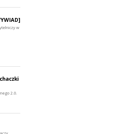
[WYWIAD]
ytelniczy w
uchaczki
nego 2.0.
haczy