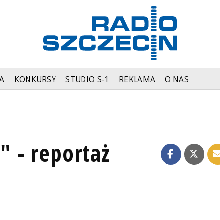
A
KONKURSY
STUDIO S-1
REKLAMA
O NAS
 - reportaż