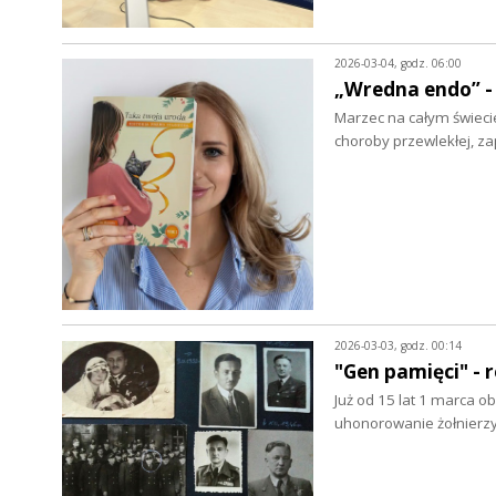
2026-03-04, godz. 06:00
„Wredna endo” -
Marzec na całym świec
choroby przewlekłej, za
2026-03-03, godz. 00:14
"Gen pamięci" - 
Już od 15 lat 1 marca o
uhonorowanie żołnierz