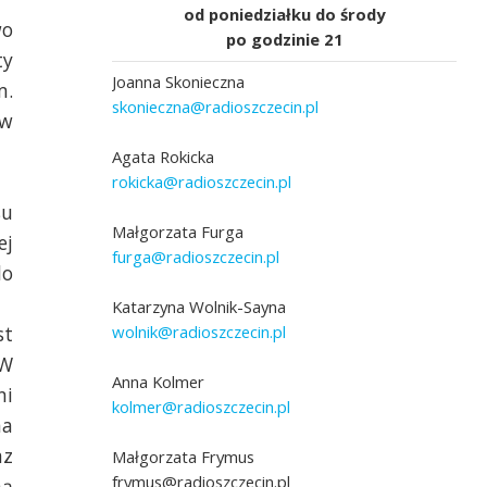
od poniedziałku do środy
wo
po godzinie 21
ty
Joanna Skonieczna
m.
skonieczna@radioszczecin.pl
ów
Agata Rokicka
rokicka@radioszczecin.pl
su
adio Szczecin]
Fot. Marcin Kokolus [Radio Szczecin]
Małgorzata Furga
ej
furga@radioszczecin.pl
do
Katarzyna Wolnik-Sayna
wolnik@radioszczecin.pl
st
 W
Anna Kolmer
ni
kolmer@radioszczecin.pl
na
az
Małgorzata Frymus
frymus@radioszczecin.pl
ną