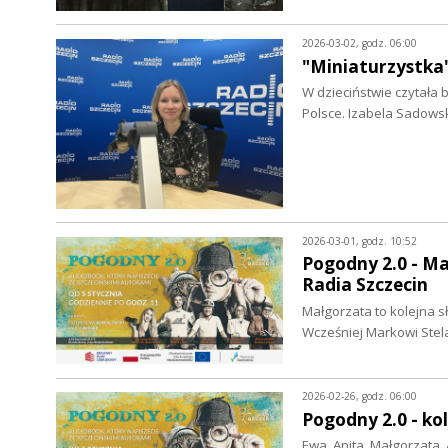
2026-03-02, godz. 06:00
"Miniaturzystka
W dzieciństwie czytała b
Polsce. Izabela Sadows
2026-03-01, godz. 10:52
Pogodny 2.0 - Ma
Radia Szczecin
Małgorzata to kolejna s
Wcześniej Markowi Ste
2026-02-26, godz. 06:00
Pogodny 2.0 - ko
Ewa, Anita, Małgorzata, 