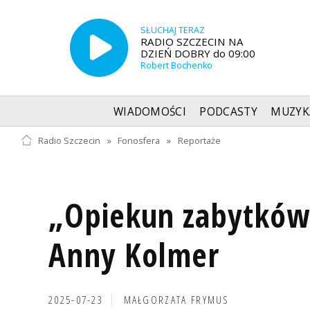
SŁUCHAJ TERAZ
RADIO SZCZECIN NA
DZIEŃ DOBRY do 09:00
Robert Bochenko
WIADOMOŚCI
PODCASTY
MUZYK
Radio Szczecin
»
Fonosfera
»
Reportaże
„Opiekun zabytków"
Anny Kolmer
2025-07-23
MAŁGORZATA FRYMUS