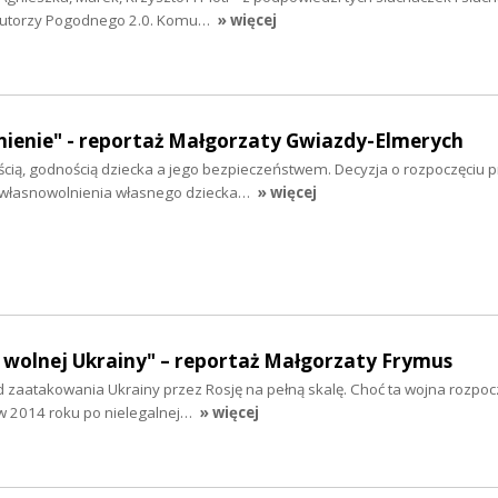
y autorzy Pogodnego 2.0. Komu…
» więcej
ienie" - reportaż Małgorzaty Gwiazdy-Elmerych
cią, godnością dziecka a jego bezpieczeństwem. Decyzja o rozpoczęciu 
własnowolnienia własnego dziecka…
» więcej
 wolnej Ukrainy" – reportaż Małgorzaty Frymus
 od zaatakowania Ukrainy przez Rosję na pełną skalę. Choć ta wojna rozpocz
 w 2014 roku po nielegalnej…
» więcej