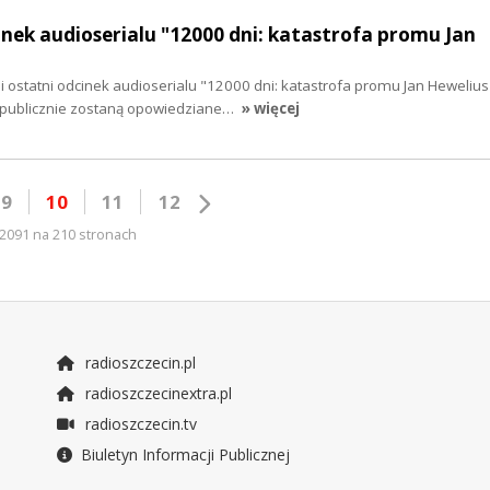
inek audioserialu "12000 dni: katastrofa promu Jan
 i ostatni odcinek audioserialu "12000 dni: katastrofa promu Jan Heweliu
 publicznie zostaną opowiedziane…
» więcej
9
10
11
12
2091 na 210 stronach
radioszczecin.pl
radioszczecinextra.pl
radioszczecin.tv
Biuletyn Informacji Publicznej