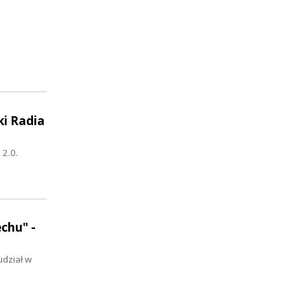
ki Radia
 2.0.
chu" -
udział w