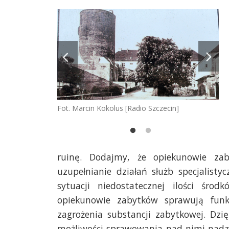
zecin]
Fot. Marcin Kokolus [Radio Szczecin]
Fot
ruinę. Dodajmy, że opiekunowie za
uzupełnianie działań służb specjalist
sytuacji niedostatecznej ilości śro
opiekunowie zabytków sprawują fun
zagrożenia substancji zabytkowej. Dzi
możliwości sprawowania nad nimi nadzo