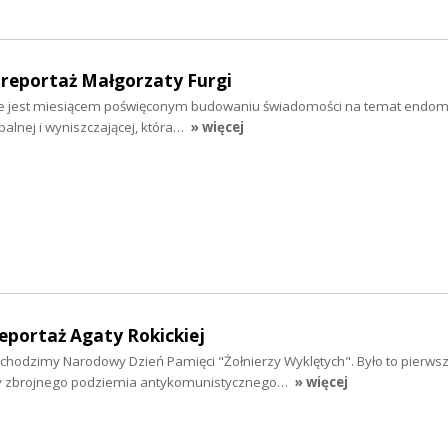
 reportaż Małgorzaty Furgi
ie jest miesiącem poświęconym budowaniu świadomości na temat endome
palnej i wyniszczającej, która…
» więcej
reportaż Agaty Rokickiej
bchodzimy Narodowy Dzień Pamięci "Żołnierzy Wyklętych". Było to pierwsze
y zbrojnego podziemia antykomunistycznego…
» więcej