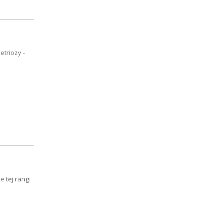
triozy -
 tej rangi