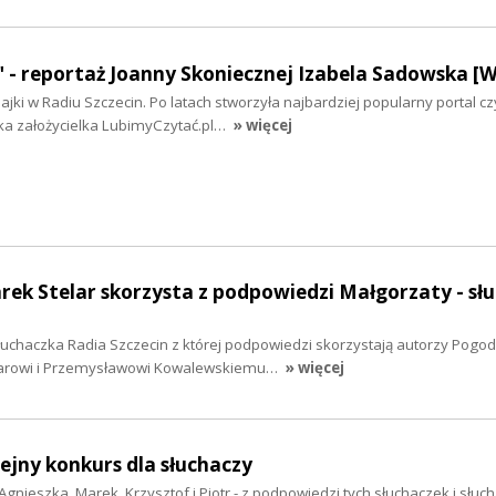
" - reportaż Joanny Skoniecznej Izabela Sadowska 
ajki w Radiu Szczecin. Po latach stworzyła najbardziej popularny portal cz
ka założycielka LubimyCzytać.pl…
» więcej
rek Stelar skorzysta z podpowiedzi Małgorzaty - sł
łuchaczka Radia Szczecin z której podpowiedzi skorzystają autorzy Pogod
larowi i Przemysławowi Kowalewskiemu…
» więcej
lejny konkurs dla słuchaczy
Agnieszka, Marek, Krzysztof i Piotr - z podpowiedzi tych słuchaczek i słuc