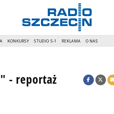
A
KONKURSY
STUDIO S-1
REKLAMA
O NAS
 - reportaż