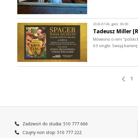
2026-07-06, godz. 06:00
Tadeusz Miller 
Mówiono o nim "polski B
63 single. Swoją karie
1
Zadzwoń do studia: 510 777 666
Czujny non stop: 510 777 222