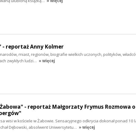
owaną ulubioną książką…
» więcej
 - reportaż Anny Kolmer
e narodów, miast, regionów, biografie wielkich uczonych, polityków, władcó
ach zwykłych ludzi…
» więcej
z Żabowa" - reportaż Małgorzaty Frymus Rozmowa o 
ebergów"
a wisi w kościele w Żabowie. Sensacyjnego odkrycia dokonał ponad 10 l
Michał Dębowski, absolwent Uniwersytetu…
» więcej