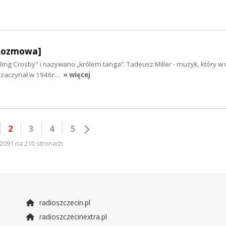
[Rozmowa]
ing Crosby" i nazywano „królem tanga”. Tadeusz Miller - muzyk, który w 
rę zaczynał w 1946r…
» więcej
2
3
4
5
2091 na 210 stronach
radioszczecin.pl
radioszczecinextra.pl