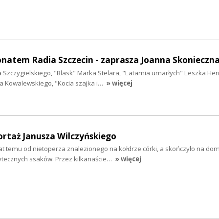
onatem Radia Szczecin - zaprasza Joanna Skonieczn
ina Szczygielskiego, "Blask" Marka Stelara, "Latarnia umarłych" Leszka H
a Kowalewskiego, "Kocia szajka i…
» więcej
rtaż Janusza Wilczyńskiego
 lat temu od nietoperza znalezionego na kołdrze córki, a skończyło na 
żytecznych ssaków. Przez kilkanaście…
» więcej