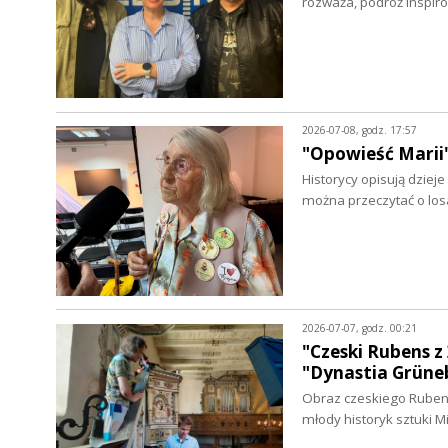
rozważa, podróż inspir
2026-07-08, godz. 17:57
"Opowieść Marii"
Historycy opisują dziej
można przeczytać o los
2026-07-07, godz. 00:21
"Czeski Rubens 
"Dynastia Grün
Obraz czeskiego Rubens
młody historyk sztuki 