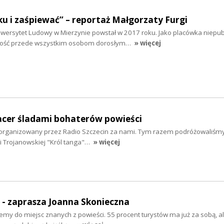
u i zaśpiewać” – reportaż Małgorzaty Furgi
ersytet Ludowy w Mierzynie powstał w 2017 roku. Jako placówka niepub
lność przede wszystkim osobom dorosłym…
» więcej
pacer śladami bohaterów powieści
i zorganizowany przez Radio Szczecin za nami. Tym razem podróżowaliśm
i Trojanowskiej "Król tanga"…
» więcej
" - zaprasza Joanna Skonieczna
emy do miejsc znanych z powieści. 55 procent turystów ma już za sobą, a