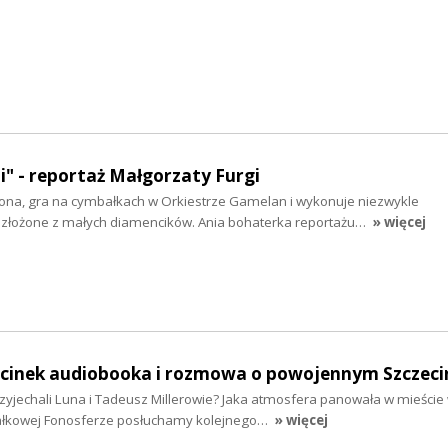
ni" - reportaż Małgorzaty Furgi
ona, gra na cymbałkach w Orkiestrze Gamelan i wykonuje niezwykle
złożone z małych diamencików. Ania bohaterka reportażu…
» więcej
odcinek audiobooka i rozmowa o powojennym Szczeci
zyjechali Luna i Tadeusz Millerowie? Jaka atmosfera panowała w mieście
ałkowej Fonosferze posłuchamy kolejnego…
» więcej