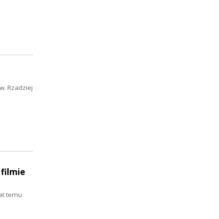
w. Rzadziej
filmie
at temu