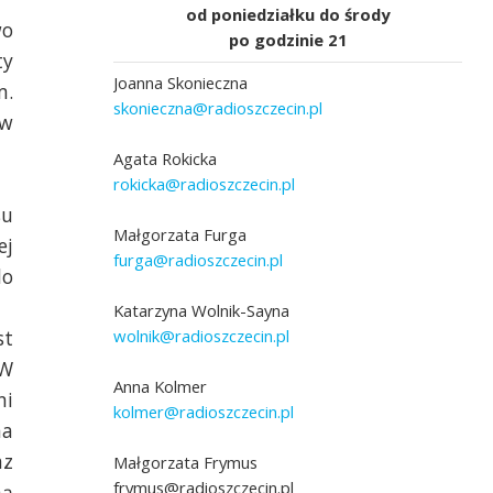
od poniedziałku do środy
wo
po godzinie 21
ty
Joanna Skonieczna
m.
skonieczna@radioszczecin.pl
ów
Agata Rokicka
rokicka@radioszczecin.pl
su
adio Szczecin]
Fot. Marcin Kokolus [Radio Szczecin]
Małgorzata Furga
ej
furga@radioszczecin.pl
do
Katarzyna Wolnik-Sayna
wolnik@radioszczecin.pl
st
 W
Anna Kolmer
ni
kolmer@radioszczecin.pl
na
az
Małgorzata Frymus
frymus@radioszczecin.pl
ną