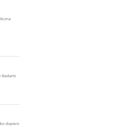
liczna
y śladami
lbo dopiero