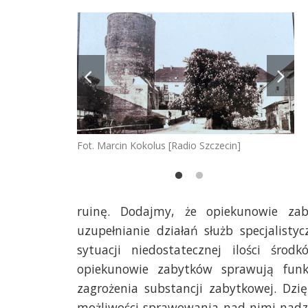
zecin]
Fot. Marcin Kokolus [Radio Szczecin]
Fot
ruinę. Dodajmy, że opiekunowie za
uzupełnianie działań służb specjalist
sytuacji niedostatecznej ilości śro
opiekunowie zabytków sprawują fun
zagrożenia substancji zabytkowej. Dzi
możliwości sprawowania nad nimi nadzo