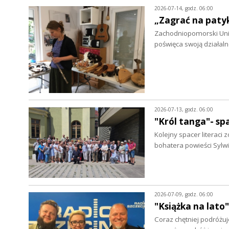
2026-07-14, godz. 06:00
„Zagrać na patyk
Zachodniopomorski Uniw
poświęca swoją działa
2026-07-13, godz. 06:00
"Król tanga"- s
Kolejny spacer literac
bohatera powieści Sylwi
2026-07-09, godz. 06:00
"Książka na lato
Coraz chętniej podróżuj