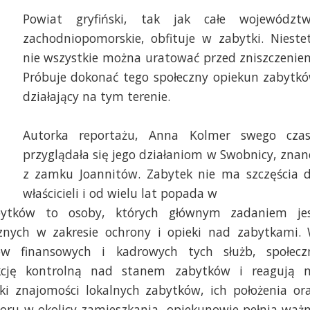
Powiat gryfiński, tak jak całe województ
zachodniopomorskie, obfituje w zabytki. Nieste
nie wszystkie można uratować przed zniszczenie
Próbuje dokonać tego społeczny opiekun zabytk
działający na tym terenie.
Autorka reportażu, Anna Kolmer swego cza
. Marcin Kokolus [Radio Szczecin]
Fot. Marcin Kokolus [R
przyglądała się jego działaniom w Swobnicy, znan
z zamku Joannitów. Zabytek nie ma szczęścia 
właścicieli i od wielu lat popada w
bytków to osoby, których głównym zadaniem je
ycznych w zakresie ochrony i opieki nad zabytkami.
dków finansowych i kadrowych tych służb, społecz
kcję kontrolną nad stanem zabytków i reagują 
ęki znajomości lokalnych zabytków, ich położenia or
ru w okolicy zamieszkania, opiekunowie pełnia waż