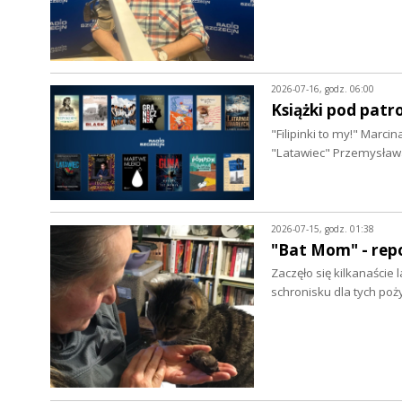
2026-07-16, godz. 06:00
Książki pod patr
"Filipinki to my!" Marc
"Latawiec" Przemysław
2026-07-15, godz. 01:38
"Bat Mom" - repo
Zaczęło się kilkanaście
schronisku dla tych po