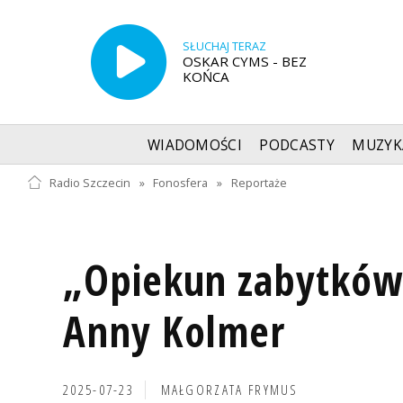
SŁUCHAJ TERAZ
OSKAR CYMS - BEZ
KOŃCA
WIADOMOŚCI
PODCASTY
MUZYK
Radio Szczecin
»
Fonosfera
»
Reportaże
„Opiekun zabytków"
Anny Kolmer
2025-07-23
MAŁGORZATA FRYMUS