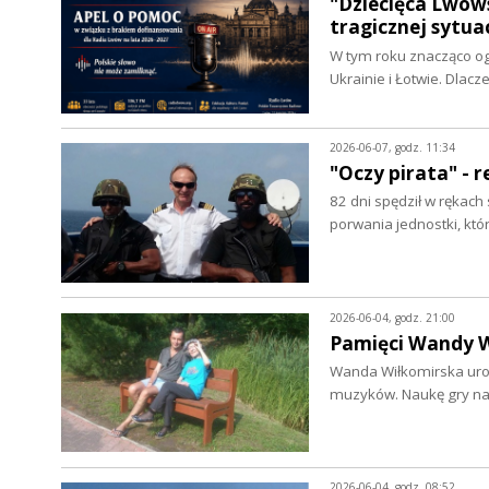
"Dziecięca Lwows
tragicznej sytua
W tym roku znacząco ogr
Ukrainie i Łotwie. Dlac
2026-06-07, godz. 11:34
"Oczy pirata" - 
82 dni spędził w rękach
porwania jednostki, kt
2026-06-04, godz. 21:00
Pamięci Wandy W
Wanda Wiłkomirska urod
muzyków. Naukę gry na
2026-06-04, godz. 08:52