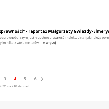
osprawności" - reportaż Małgorzaty Gwiazdy-Elmery
nosprawności, czym jest niepełnosprawność intelektualna i jak należy po
tylko kilka z wielu tematów…
» więcej
3
4
5
6
2091 na 210 stronach