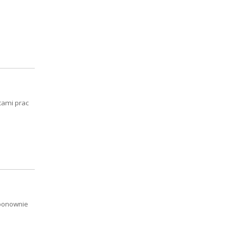
cami prac
 ponownie