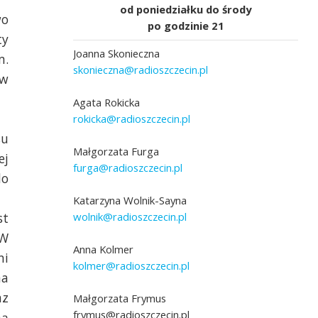
od poniedziałku do środy
wo
po godzinie 21
ty
Joanna Skonieczna
m.
skonieczna@radioszczecin.pl
ów
Agata Rokicka
rokicka@radioszczecin.pl
su
adio Szczecin]
Fot. Marcin Kokolus [Radio Szczecin]
Małgorzata Furga
ej
furga@radioszczecin.pl
do
Katarzyna Wolnik-Sayna
wolnik@radioszczecin.pl
st
 W
Anna Kolmer
ni
kolmer@radioszczecin.pl
na
az
Małgorzata Frymus
frymus@radioszczecin.pl
ną