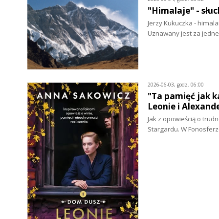
"Himalaje" - słu
Jerzy Kukuczka - himala
Uznawany jest za jedne
2026-06-03, godz. 06:00
"Ta pamięć jak k
Leonie i Alexand
Jak z opowieścią o trud
Stargardu. W Fonosfer