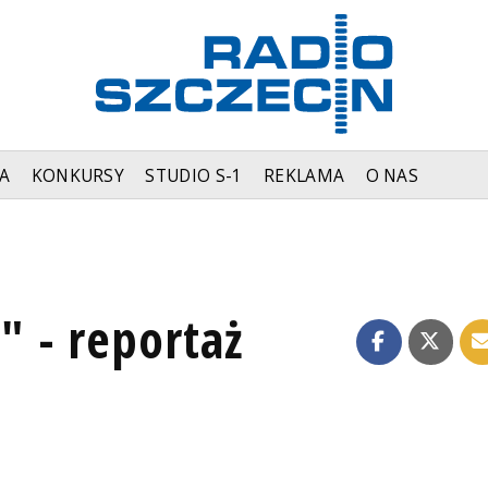
A
KONKURSY
STUDIO S-1
REKLAMA
O NAS
 - reportaż