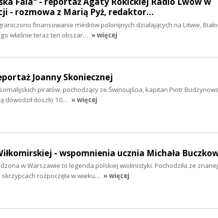
ka Fala" - reportaż Agaty Rokickiej Radio Lwów w
cji - rozmowa z Marią Pyż, redaktor…
aniczono finansowanie mediów polonijnych działających na Litwie, Białor
zego właśnie teraz ten obszar…
» więcej
reportaż Joanny Skoniecznej
 somalijskich piratów, pochodzący ze Świnoujścia, kapitan Piotr Budzynows
órą dowodził doszło 10…
» więcej
iłkomirskiej - wspomnienia ucznia Michała Buczko
zona w Warszawie to legenda polskiej wiolinistyki. Pochodziła ze znanej
 skrzypcach rozpoczęła w wieku…
» więcej