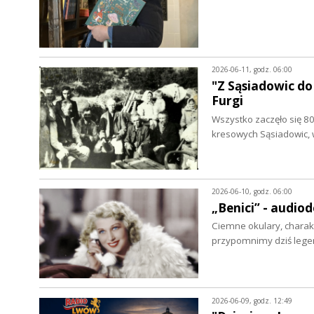
2026-06-11, godz. 06:00
"Z Sąsiadowic do
Furgi
Wszystko zaczęło się 80
kresowych Sąsiadowic,
2026-06-10, godz. 06:00
„Benici” - audio
Ciemne okulary, charakt
przypomnimy dziś lege
2026-06-09, godz. 12:49