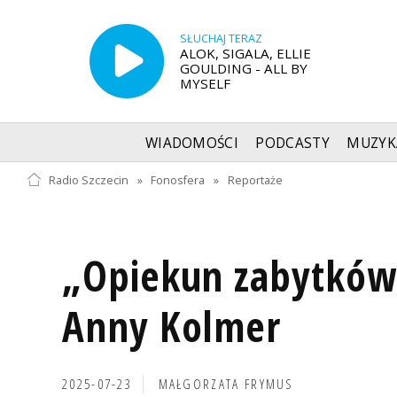
SŁUCHAJ TERAZ
ALOK, SIGALA, ELLIE
GOULDING - ALL BY
MYSELF
WIADOMOŚCI
PODCASTY
MUZYK
Radio Szczecin
»
Fonosfera
»
Reportaże
„Opiekun zabytków"
Anny Kolmer
2025-07-23
MAŁGORZATA FRYMUS