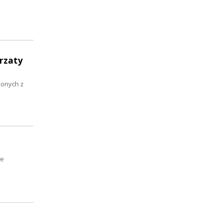
rzaty
lonych z
ze