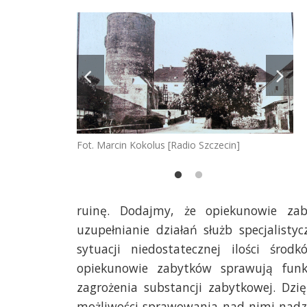
zecin]
Fot. Marcin Kokolus [Radio Szczecin]
Fot
ruinę. Dodajmy, że opiekunowie za
uzupełnianie działań służb specjalist
sytuacji niedostatecznej ilości śro
opiekunowie zabytków sprawują fun
zagrożenia substancji zabytkowej. Dzi
możliwości sprawowania nad nimi nadzo