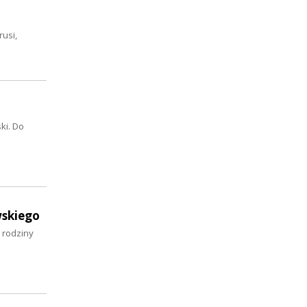
usi,
ki. Do
wskiego
 rodziny