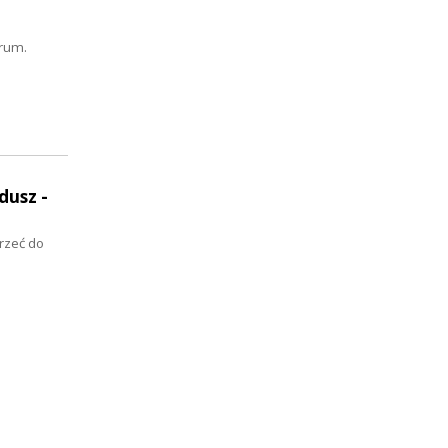
orum.
dusz -
rzeć do