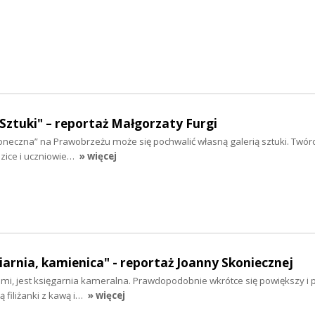
 Sztuki" – reportaż Małgorzaty Furgi
neczna” na Prawobrzeżu może się pochwalić własną galerią sztuki. Twór
dzice i uczniowie…
» więcej
iarnia, kamienica" - reportaż Joanny Skoniecznej
kami, jest księgarnia kameralna. Prawdopodobnie wkrótce się powiększy i
 filiżanki z kawą i…
» więcej