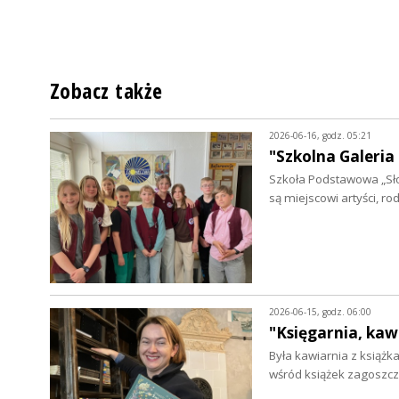
Zobacz także
2026-06-16, godz. 05:21
"Szkolna Galeria
Szkoła Podstawowa „Sło
są miejscowi artyści, ro
2026-06-15, godz. 06:00
"Księgarnia, kaw
Była kawiarnia z książ
wśród książek zagoszczą