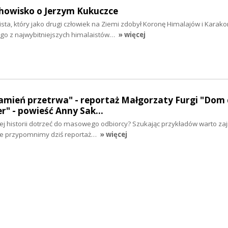
chowisko o Jerzym Kukuczce
ista, który jako drugi człowiek na Ziemi zdobył Koronę Himalajów i Karak
go z najwybitniejszych himalaistów…
» więcej
amień przetrwa" - reportaż Małgorzaty Furgi "Dom 
er" - powieść Anny Sak…
nej historii dotrzeć do masowego odbiorcy? Szukając przykładów warto zaj
ze przypomnimy dziś reportaż…
» więcej