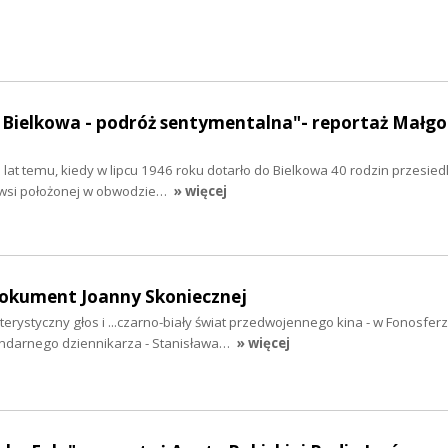
 Bielkowa - podróż sentymentalna"- reportaż Małgo
 lat temu, kiedy w lipcu 1946 roku dotarło do Bielkowa 40 rodzin przesied
 wsi położonej w obwodzie…
» więcej
dokument Joanny Skoniecznej
erystyczny głos i ...czarno-biały świat przedwojennego kina - w Fonosfer
ndarnego dziennikarza - Stanisława…
» więcej