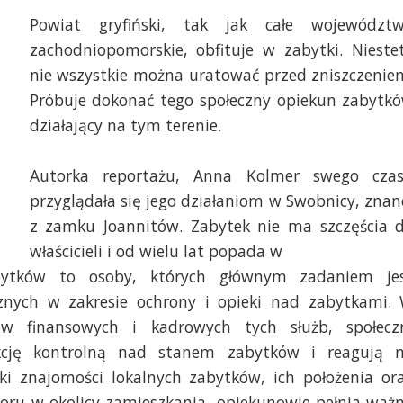
Powiat gryfiński, tak jak całe województ
zachodniopomorskie, obfituje w zabytki. Nieste
nie wszystkie można uratować przed zniszczenie
Próbuje dokonać tego społeczny opiekun zabytk
działający na tym terenie.
Autorka reportażu, Anna Kolmer swego cza
. Marcin Kokolus [Radio Szczecin]
Fot. Marcin Kokolus [R
przyglądała się jego działaniom w Swobnicy, znan
z zamku Joannitów. Zabytek nie ma szczęścia 
właścicieli i od wielu lat popada w
bytków to osoby, których głównym zadaniem je
ycznych w zakresie ochrony i opieki nad zabytkami.
dków finansowych i kadrowych tych służb, społecz
kcję kontrolną nad stanem zabytków i reagują 
ęki znajomości lokalnych zabytków, ich położenia or
ru w okolicy zamieszkania, opiekunowie pełnia waż