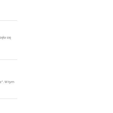
ęła się
sz". W tym