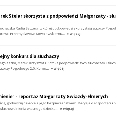
rek Stelar skorzysta z podpowiedzi Małgorzaty - sł
łuchaczka Radia Szczecin z której podpowiedzi skorzystają autorzy Pogod
larowi i Przemysławowi Kowalewskiemu…
» więcej
lejny konkurs dla słuchaczy
Agnieszka, Marek, Krzysztof i Piotr - z podpowiedzi tych słuchaczek i słuc
y autorzy Pogodnego 2.0. Komu…
» więcej
ienie" - reportaż Małgorzaty Gwiazdy-Elmerych
cią, godnością dziecka a jego bezpieczeństwem. Decyzja o rozpoczęciu 
własnowolnienia własnego dziecka…
» więcej