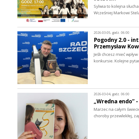
Sylwia to kolejna słuch
Wcześniej Markowi Ste
2026-03-05, godz. 06:00
Pogodny 2.0 - in
Przemysław Kow
Jeśli chcesz mieć wpływ
konkursie. Kolejne pyt
2026-03-04, godz. 06:00
„Wredna endo” -
Marzec na całym świec
choroby przewlekłej, za