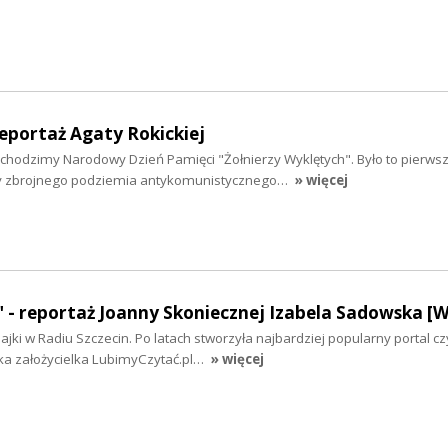
reportaż Agaty Rokickiej
bchodzimy Narodowy Dzień Pamięci "Żołnierzy Wyklętych". Było to pierwsze
y zbrojnego podziemia antykomunistycznego…
» więcej
" - reportaż Joanny Skoniecznej Izabela Sadowska 
ajki w Radiu Szczecin. Po latach stworzyła najbardziej popularny portal cz
ka założycielka LubimyCzytać.pl…
» więcej