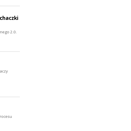
uchaczki
nego 2.0.
haczy
procesu