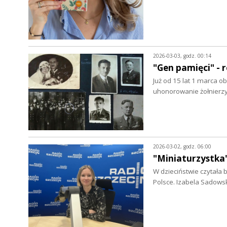
2026-03-03, godz. 00:14
"Gen pamięci" - 
Już od 15 lat 1 marca o
uhonorowanie żołnierz
2026-03-02, godz. 06:00
"Miniaturzystka
W dzieciństwie czytała b
Polsce. Izabela Sadows