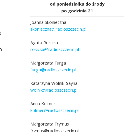
od poniedziałku do środy
po godzinie 21
Joanna Skonieczna
skonieczna@radioszczecin.pl
z
Agata Rokicka
o
rokicka@radioszczecin.pl
Małgorzata Furga
furga@radioszczecin.pl
Katarzyna Wolnik-Sayna
wolnik@radioszczecin.pl
Anna Kolmer
kolmer@radioszczecin.pl
Małgorzata Frymus
frymus@radioszczecin.pl