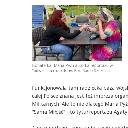
Bohaterka, Maria Pyż i autorka reportażu w
"bitwie" na mikrofony. Fot. Radio Szczecin
Funkcjonowała tam radziecka baza wojsko
całej Polsce znana jest też impreza org
Militarnych. Ale to nie dlatego Maria Py
"Sama Miłość" - to tytuł reportażu Agaty
A po reportażu - spotkanie z jego bohater