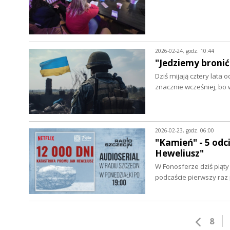
2026-02-24, godz. 10:44
"Jedziemy bronić
Dziś mijają cztery lata
znacznie wcześniej, bo
2026-02-23, godz. 06:00
"Kamień" - 5 odc
Heweliusz"
W Fonosferze dziś piąty
podcaście pierwszy raz
8