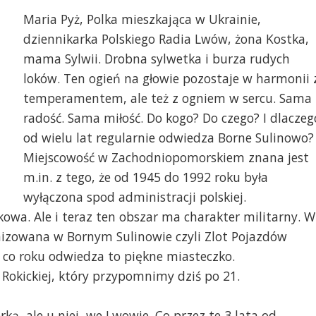
Maria Pyż, Polka mieszkająca w Ukrainie,
dziennikarka Polskiego Radia Lwów, żona Kostka,
mama Sylwii. Drobna sylwetka i burza rudych
loków. Ten ogień na głowie pozostaje w harmonii 
temperamentem, ale też z ogniem w sercu. Sama
radość. Sama miłość. Do kogo? Do czego? I dlaczeg
od wielu lat regularnie odwiedza Borne Sulinowo?
Miejscowość w Zachodniopomorskiem znana jest
m.in. z tego, że od 1945 do 1992 roku była
wyłączona spod administracji polskiej.
wa. Ale i teraz ten obszar ma charakter militarny. W
anizowana w Bornym Sulinowie czyli Zlot Pojazdów
ż co roku odwiedza to piękne miasteczko.
 Rokickiej, który przypomnimy dziś po 21.
ką, ale u niej, we Lwowie. Co przez te 3 lata od