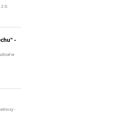
 2.0.
chu" -
udział w
triozy -