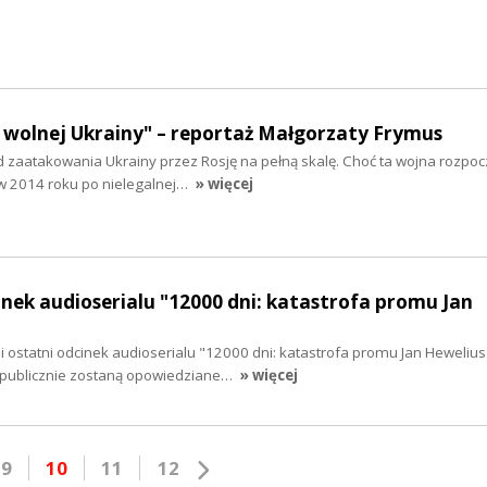
 wolnej Ukrainy" – reportaż Małgorzaty Frymus
 od zaatakowania Ukrainy przez Rosję na pełną skalę. Choć ta wojna rozpocz
 w 2014 roku po nielegalnej…
» więcej
inek audioserialu "12000 dni: katastrofa promu Jan
 i ostatni odcinek audioserialu "12000 dni: katastrofa promu Jan Heweliu
 publicznie zostaną opowiedziane…
» więcej
9
10
11
12