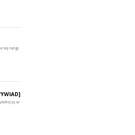
 tej rangi
[WYWIAD]
ytelniczy w