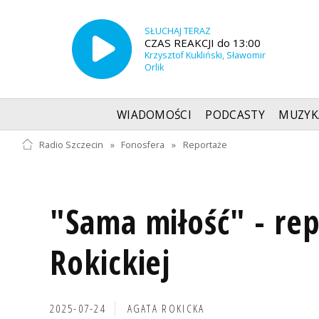
SŁUCHAJ TERAZ
CZAS REAKCJI do 13:00
Krzysztof Kukliński, Sławomir
Orlik
WIADOMOŚCI
PODCASTY
MUZYK
Radio Szczecin
»
Fonosfera
»
Reportaże
"Sama miłość" - rep
Rokickiej
2025-07-24
AGATA ROKICKA