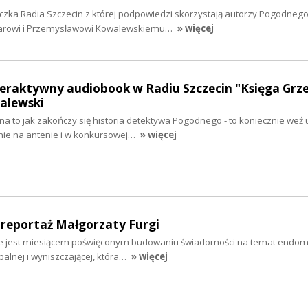
aczka Radia Szczecin z której podpowiedzi skorzystają autorzy Pogodnego
larowi i Przemysławowi Kowalewskiemu…
» więcej
teraktywny audiobook w Radiu Szczecin "Księga Grze
alewski
 na to jak zakończy się historia detektywa Pogodnego - to koniecznie weź 
anie na antenie i w konkursowej…
» więcej
 reportaż Małgorzaty Furgi
ie jest miesiącem poświęconym budowaniu świadomości na temat endome
palnej i wyniszczającej, która…
» więcej